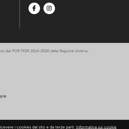
Facebook
Instagram
romosso dal POR FESR 2014-2020 della Regione Umbria.
cevere i cookies dal sito e da terze parti.
Informativa sui cookie
mativa sui cookie