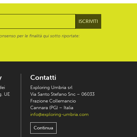
onsenso per le finalità qui sotto riportate:
y
Contatti
dei
Exploring Umbria srl
eg. UE
Via Santo Stefano Snc – 06033
Frazione Collemancio
Cannara (PG) – Italia
info@exploring-umbria.com
Continua