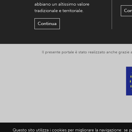
abbiano un altissimo valore
tradizionale e territoriale.
Con
Continua
Il presente portale è stato realizzato anche grazie
Questo sito utilizza i cookies per migliorare la navigazione: se 
© 2019-2026 Exp