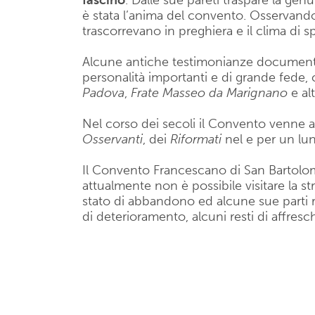
fascino
. Dalle sue pareti traspare la ge
è stata l’anima del convento. Osservandol
trascorrevano in preghiera e il clima di s
Alcune antiche testimonianze documenta
personalità importanti e di grande fede
Padova
,
Frate Masseo da Marignano
e alt
Nel corso dei secoli il Convento venne a
Osservanti
, dei
Riformati
nel e per un lu
Il Convento Francescano di San Bartolo
attualmente non è possibile visitare la stru
stato di abbandono ed alcune sue parti ri
di deterioramento, alcuni resti di affresch