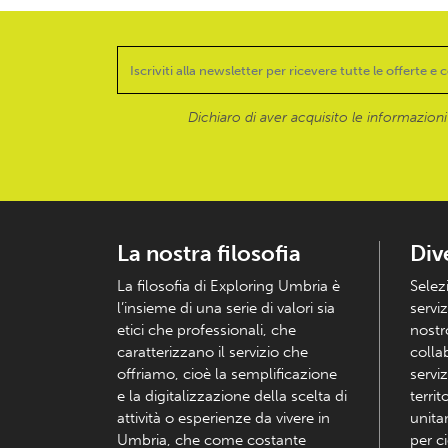
Dichiaro di aver acquisito le informazioni f
La nostra filosofia
Div
La filosofia di Exploring Umbria è
Selez
l’insieme di una serie di valori sia
serviz
etici che professionali, che
nostr
caratterizzano il servizio che
colla
offriamo, cioè la semplificazione
serviz
e la digitalizzazione della scelta di
territ
attività o esperienze da vivere in
unita
Umbria, che come costante
per c