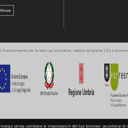
tinua
 al finanziamento per le start-up innovative, relativo all’azione 1.3.1 e p
prosegui senza cambiare le impostazioni del tuo browser, accetterai di ri
loring Umbria srl, partita IVA IT03602120549 -
Informativa privacy
-
Infor