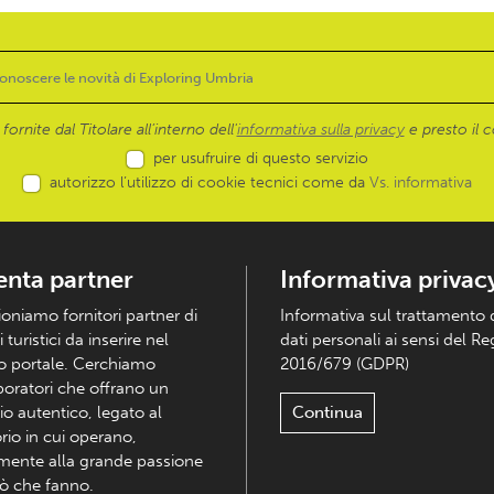
ornite dal Titolare all’interno dell'
informativa sulla privacy
e presto il c
per usufruire di questo servizio
autorizzo l’utilizzo di cookie tecnici come da
Vs. informativa
enta partner
Informativa privac
ioniamo fornitori partner di
Informativa sul trattamento 
i turistici da inserire nel
dati personali ai sensi del R
o portale. Cerchiamo
2016/679 (GDPR)
boratori che offrano un
io autentico, legato al
Continua
orio in cui operano,
mente alla grande passione
iò che fanno.