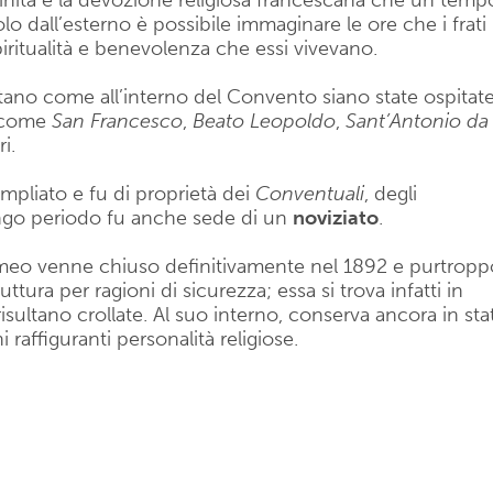
nuinità e la devozione religiosa francescana che un temp
o dall’esterno è possibile immaginare le ore che i frati
piritualità e benevolenza che essi vivevano.
no come all’interno del Convento siano state ospitat
, come
San Francesco
,
Beato Leopoldo
,
Sant’Antonio da
ri.
mpliato e fu di proprietà dei
Conventuali
, degli
ngo periodo fu anche sede di un
noviziato
.
meo venne chiuso definitivamente nel 1892 e purtropp
ttura per ragioni di sicurezza; essa si trova infatti in
sultano crollate. Al suo interno, conserva ancora in sta
i raffiguranti personalità religiose.