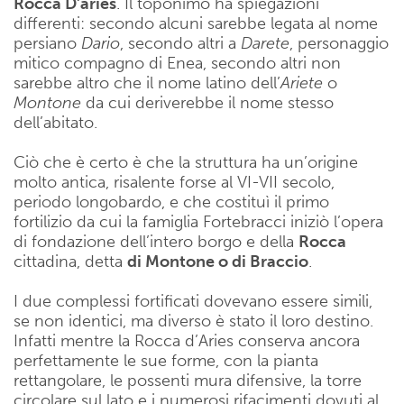
Rocca D’aries
. Il toponimo ha spiegazioni
differenti: secondo alcuni sarebbe legata al nome
persiano
Dario
, secondo altri a
Darete
, personaggio
mitico compagno di Enea, secondo altri non
sarebbe altro che il nome latino dell’
Ariete
o
Montone
da cui deriverebbe il nome stesso
dell’abitato.
Ciò che è certo è che la struttura ha un’origine
molto antica, risalente forse al VI-VII secolo,
periodo longobardo, e che costituì il primo
fortilizio da cui la famiglia Fortebracci iniziò l’opera
di fondazione dell’intero borgo e della
Rocca
cittadina, detta
di Montone o di Braccio
.
I due complessi fortificati dovevano essere simili,
se non identici, ma diverso è stato il loro destino.
Infatti mentre la Rocca d’Aries conserva ancora
perfettamente le sue forme, con la pianta
rettangolare, le possenti mura difensive, la torre
circolare sul lato e i numerosi rifacimenti dovuti al