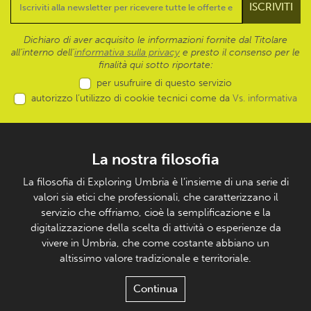
Dichiaro di aver acquisito le informazioni fornite dal Titolare
all’interno dell'
informativa sulla privacy
e presto il consenso per le
finalità qui sotto riportate:
per usufruire di questo servizio
autorizzo l’utilizzo di cookie tecnici come da
Vs. informativa
La nostra filosofia
La filosofia di Exploring Umbria è l’insieme di una serie di
valori sia etici che professionali, che caratterizzano il
servizio che offriamo, cioè la semplificazione e la
digitalizzazione della scelta di attività o esperienze da
vivere in Umbria, che come costante abbiano un
altissimo valore tradizionale e territoriale.
Continua