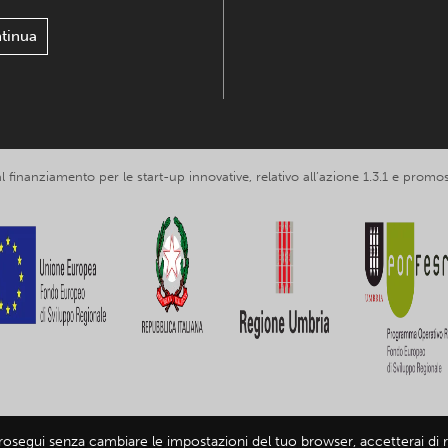
tinua
 al finanziamento per le start-up innovative, relativo all’azione 1.3.1 e p
prosegui senza cambiare le impostazioni del tuo browser, accetterai di ri
loring Umbria srl, partita IVA IT03602120549 -
Informativa privacy
-
Infor