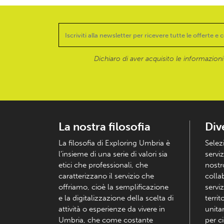
Dichiaro di aver acquisito le informazioni f
La nostra filosofia
Div
La filosofia di Exploring Umbria è
Selez
l’insieme di una serie di valori sia
serviz
etici che professionali, che
nostr
caratterizzano il servizio che
colla
offriamo, cioè la semplificazione
serviz
e la digitalizzazione della scelta di
territ
attività o esperienze da vivere in
unita
Umbria, che come costante
per c