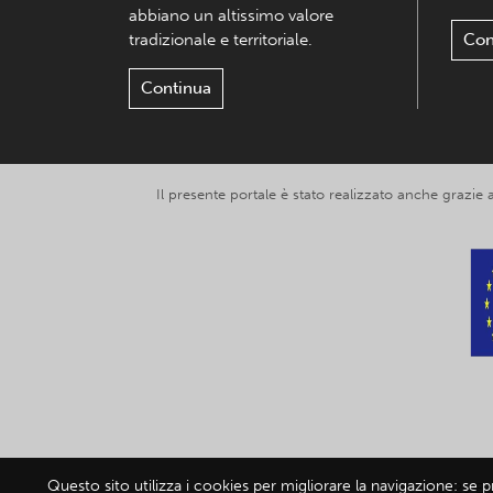
abbiano un altissimo valore
tradizionale e territoriale.
Con
Continua
Il presente portale è stato realizzato anche grazie
Questo sito utilizza i cookies per migliorare la navigazione: se 
© 2019-2026 Exp