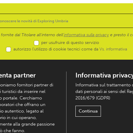
ornite dal Titolare all’interno dell'
informativa sulla privacy
e presto il c
per usufruire di questo servizio
autorizzo l’utilizzo di cookie tecnici come da
Vs. informativa
enta partner
Informativa privac
ioniamo fornitori partner di
Informativa sul trattamento 
i turistici da inserire nel
dati personali ai sensi del R
o portale. Cerchiamo
2016/679 (GDPR)
boratori che offrano un
io autentico, legato al
Continua
orio in cui operano,
mente alla grande passione
iò che fanno.