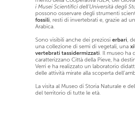
merito della Cooperativa
IGEA
, dei
Giovan
i Musei Scientifici dell’Università degli S
possono osservare degli strumenti scientific
fossili
, resti di invertebrati e, grazie ad 
Arabica.
Sono visibili anche dei preziosi
erbari
, d
una collezione di semi di vegetali, una
x
vertebrati tassidermizzati
. Il museo ha
caratterizzano Città della Pieve, ha dest
Verri e ha realizzato un laboratorio dida
delle attività mirate alla scoperta dell’am
La visita al Museo di Storia Naturale e del
del territorio di tutte le età.