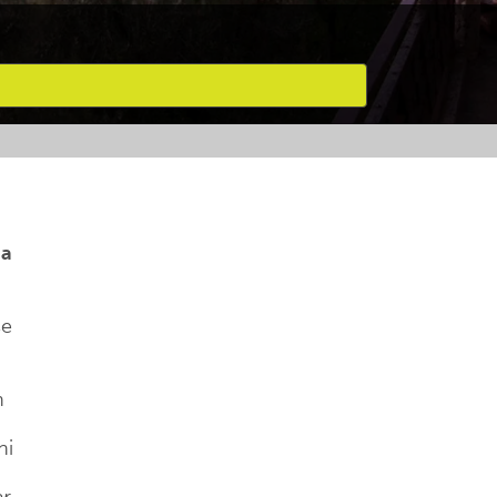
ia
se
n
ni