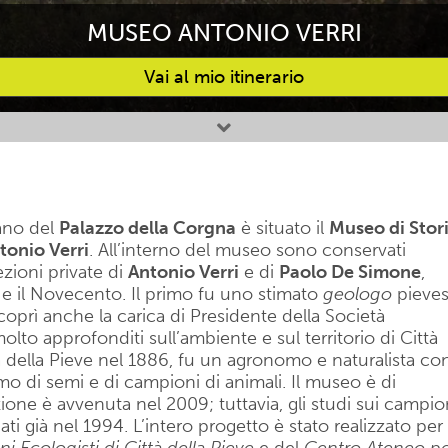
MUSEO ANTONIO VERRI
Vai al mio itinerario
iano del
Palazzo della Corgna
è situato il
Museo di Stor
tonio Verri
. All’interno del museo sono conservati
ezioni private di
Antonio Verri
e di
Paolo De Simone
,
o e il Novecento. Il primo fu uno stimato
geologo
pieve
coprì anche la carica di Presidente della Società
olto approfonditi sull’ambiente e sul territorio di Città
ttà della Pieve nel 1886, fu un agronomo e naturalista co
mo di semi e di campioni di animali. Il museo è di
one è avvenuta nel 2009; tuttavia, gli studi sui campio
ati già nel 1994. L’intero progetto è stato realizzato per