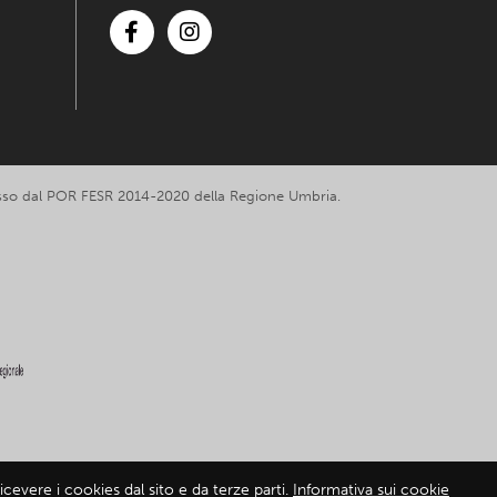
Facebook
Instagram
romosso dal POR FESR 2014-2020 della Regione Umbria.
cevere i cookies dal sito e da terze parti.
Informativa sui cookie
mativa sui cookie