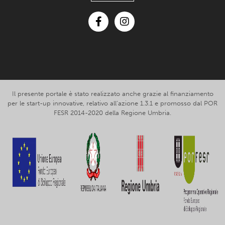
Facebook
Instagram
Il presente portale è stato realizzato anche grazie al finanziamento
per le start-up innovative, relativo all’azione 1.3.1 e promosso dal POR
FESR 2014-2020 della Regione Umbria.