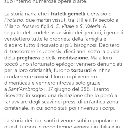
suo interno numerose opere d’arte.
La storia narra che i
fratelli gemelli
Gervasio e
Protasio
, due martiri vissuti tra il III e il IV secolo a
Milano, fossero figli di
S. Vitale
e
S. Valeria
. A
seguito del crudele assassinio dei genitori, i gemelli
vendettero tutte le proprietà della famiglia e
diedero tutto il ricavato ai più bisognosi. Decisero
di trascorrere i successivi dieci anni sotto la guida
della
preghiera
e della
meditazione
. Ma a loro
toccò uno sfortunato epilogo; vennero denunciati
per la loro cristianità, furono
torturati
e infine
crudamente
uccisi
. I loro corpi vennero
dimenticati e vennero ritrovati solo grazie
a
Sant’Ambrogio
il 17 giugno del 386. Il santo
ricevette in sogno una rivelazione che lo portò a
far avviare degli scavi nei pressi di un’antica zona
cimiteriale, in cui sono stati poi rinvenuti i corpi
.
La storia dei due santi divenne subito popolare e
questi furono in poco tempo venerati in Italia e in