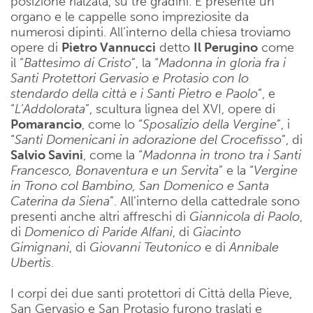
posizione rialzata, su tre gradini. È presente un
organo e le cappelle sono impreziosite da
numerosi dipinti. All’interno della chiesa troviamo
opere di
Pietro Vannucci
detto
Il Perugino
come
il “
Battesimo di Cristo
”, la “
Madonna in gloria fra i
Santi Protettori Gervasio e Protasio con lo
stendardo della città e i Santi Pietro e Paolo
”, e
“
L’Addolorata
”, scultura lignea del XVI, opere di
Pomarancio
, come lo “
Sposalizio della Vergine
”, i
“
Santi Domenicani in adorazione del Crocefisso
”, di
Salvio Savini
, come la “
Madonna in trono tra i Santi
Francesco, Bonaventura e un Servita
” e la “
Vergine
in Trono col Bambino, San Domenico e Santa
Caterina da Siena
”. All’interno della cattedrale sono
presenti anche altri affreschi di
Giannicola di Paolo
,
di
Domenico di Paride Alfani
, di
Giacinto
Gimignani
, di
Giovanni Teutonico
e di
Annibale
Ubertis
.
I corpi dei due santi protettori di Città della Pieve,
San Gervasio e San Protasio furono traslati e