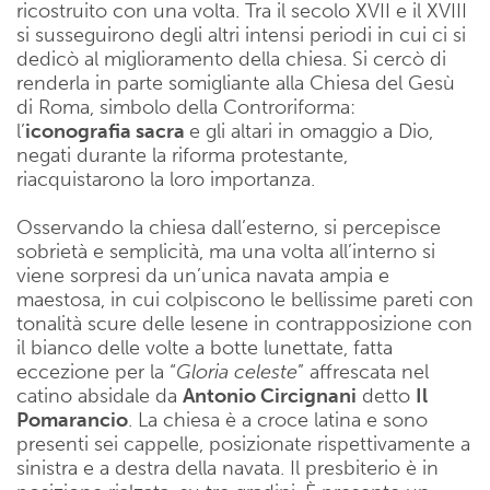
ricostruito con una volta. Tra il secolo XVII e il XVIII
si susseguirono degli altri intensi periodi in cui ci si
dedicò al miglioramento della chiesa. Si cercò di
renderla in parte somigliante alla Chiesa del Gesù
di Roma, simbolo della Controriforma:
l’
iconografia sacra
e gli altari in omaggio a Dio,
negati durante la riforma protestante,
riacquistarono la loro importanza.
Osservando la chiesa dall’esterno, si percepisce
sobrietà e semplicità, ma una volta all’interno si
viene sorpresi da un’unica navata ampia e
maestosa, in cui colpiscono le bellissime pareti con
tonalità scure delle lesene in contrapposizione con
il bianco delle volte a botte lunettate, fatta
eccezione per la “
Gloria celeste
” affrescata nel
catino absidale da
Antonio Circignani
detto
Il
Pomarancio
. La chiesa è a croce latina e sono
presenti sei cappelle, posizionate rispettivamente a
sinistra e a destra della navata. Il presbiterio è in