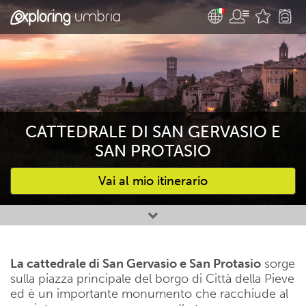
CATTEDRALE DI SAN GERVASIO E
SAN PROTASIO
Vai al mio itinerario
Attività preferite
La cattedrale di
San Gervasio e San Protasio
sorge
sulla piazza principale del borgo di Città della Pieve
ed è un importante monumento che racchiude al