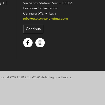
eg. UE
Via Santo Stefano Snc – 06033
Frazione Collemancio
Cannara (PG) – Italia
info@exploring-umbria.com
Continua
Facebook
Instagram
romosso dal POR FESR 2014-2020 della Regione Umbria.