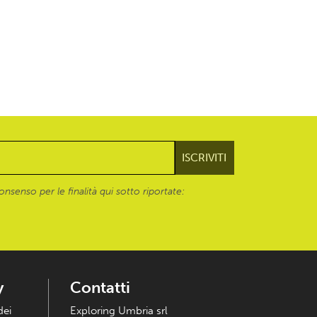
onsenso per le finalità qui sotto riportate:
y
Contatti
dei
Exploring Umbria srl