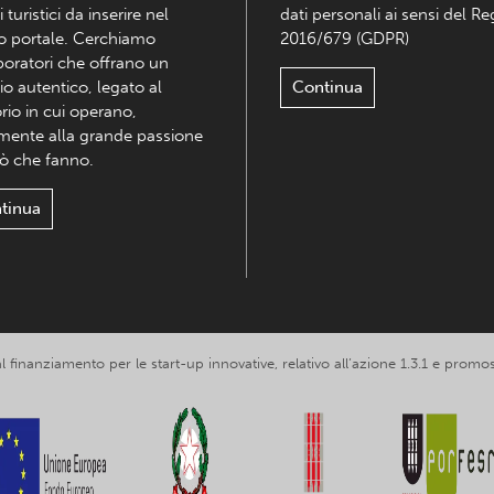
i turistici da inserire nel
dati personali ai sensi del R
o portale. Cerchiamo
2016/679 (GDPR)
boratori che offrano un
io autentico, legato al
Continua
orio in cui operano,
mente alla grande passione
iò che fanno.
tinua
 al finanziamento per le start-up innovative, relativo all’azione 1.3.1 e p