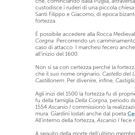
che, cominciando dalla Puglia, attraversava
custodisce i ruderi di una piccola
chiesa
Santi Filippo e Giacomo, di epoca bizanti
fortezza.
È possibile accedere alla Rocca Medievale
Corgna
. Percorrendo un camminamento, 
caso di attacco. I marchesi fecero anche 
all’inizio del 1600.
Non si sa con certezza perché la fortezz
che il suo nome originario,
Castello del
Castillonem
. Per divenire, infine,
Castigl
Agli inizi del 1500 la fortezza fu di propri
fu della famiglia
Della Corgna
, periodo d
1554
Ascanio I
commissionò la realizzazione
mura. Giardini lodati anche dal poeta
Ce
All’interno della fortezza,
Ascanio I
fece r
A seguito della morte dell’ultimo membr