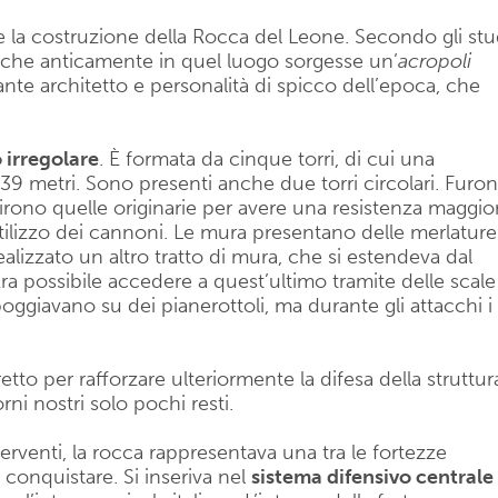
re la costruzione della Rocca del Leone. Secondo gli stu
ne che anticamente in quel luogo sorgesse un’
acropoli
ante architetto e personalità di spicco dell’epoca, che
irregolare
. È formata da cinque torri, di cui una
er 39 metri. Sono presenti anche due torri circolari. Furo
uirono quelle originarie per avere una resistenza maggio
’utilizzo dei cannoni. Le mura presentano delle merlature
lizzato un altro tratto di mura, che si estendeva dal
Era possibile accedere a quest’ultimo tramite delle scale
oggiavano su dei pianerottoli, ma durante gli attacchi i
to per rafforzare ulteriormente la difesa della struttur
rni nostri solo pochi resti.
terventi, la rocca rappresentava una tra le fortezze
conquistare. Si inseriva nel
sistema difensivo centrale