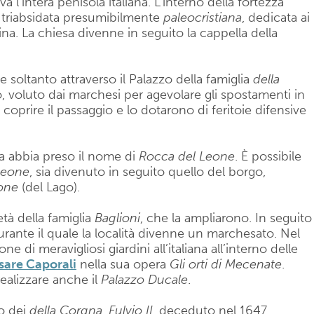
 l’intera penisola italiana. L’interno della fortezza
triabsidata presumibilmente
paleocristiana
, dedicata ai
na. La chiesa divenne in seguito la cappella della
 soltanto attraverso il Palazzo della famiglia
della
voluto dai marchesi per agevolare gli spostamenti in
coprire il passaggio e lo dotarono di feritoie difensive
a abbia preso il nome di
Rocca del Leone
. È possibile
 Leone
, sia divenuto in seguito quello del borgo,
ione
(del Lago).
età della famiglia
Baglioni
, che la ampliarono. In seguito
urante il quale la località divenne un marchesato. Nel
 di meravigliosi giardini all’italiana all’interno delle
sare Caporali
nella sua opera
Gli orti di Mecenate
.
ealizzare anche il
Palazzo Ducale
.
o dei
della Corgna
,
Fulvio II
, deceduto nel 1647,