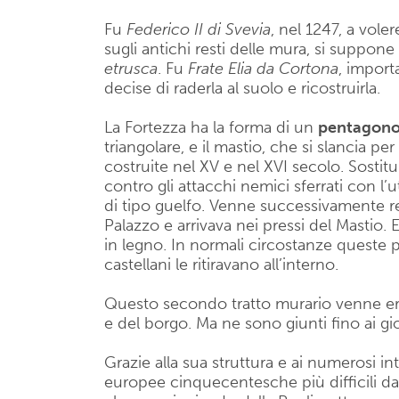
Fu
Federico II di Svevia
, nel 1247, a vole
sugli antichi resti delle mura, si suppo
etrusca
. Fu
Frate
Elia da Cortona
, import
decise di raderla al suolo e ricostruirla.
La Fortezza ha la forma di un
pentagono 
triangolare, e il mastio, che si slancia p
costruite nel XV e nel XVI secolo. Sostit
contro gli attacchi nemici sferrati con l
di tipo guelfo. Venne successivamente rea
Palazzo e arrivava nei pressi del Mastio. 
in legno. In normali circostanze queste p
castellani le ritiravano all’interno.
Questo secondo tratto murario venne eret
e del borgo. Ma ne sono giunti fino ai gio
Grazie alla sua struttura e ai numerosi in
europee cinquecentesche più difficili da 