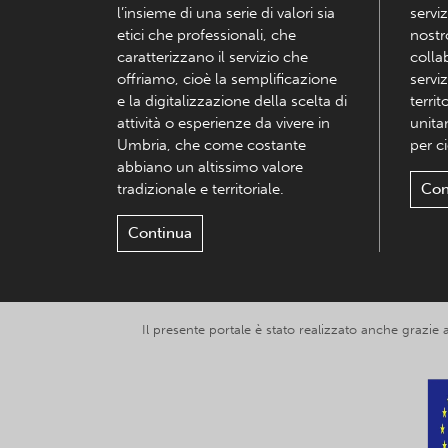
l’insieme di una serie di valori sia
serviz
etici che professionali, che
nostr
caratterizzano il servizio che
colla
offriamo, cioè la semplificazione
serviz
e la digitalizzazione della scelta di
territ
attività o esperienze da vivere in
unita
Umbria, che come costante
per c
abbiano un altissimo valore
tradizionale e territoriale.
Con
Continua
Il presente portale è stato realizzato anche grazie