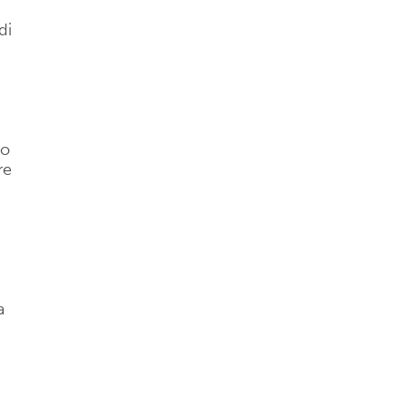
di
no
re
a