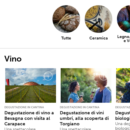
Legno,
Tutte
Ceramica
e V
Vino
DEGUSTAZIONE IN CANTINA
DEGUSTAZIONE IN CANTINA
DEGUSTAZ
Degustazione di vino a
Degustazione di vini
Degust
Bevagna con visita al
umbri, alla scoperta di
biolog
Carapace
Torgiano
Una deg
biologic
Una spettacolare
Una spettacolare