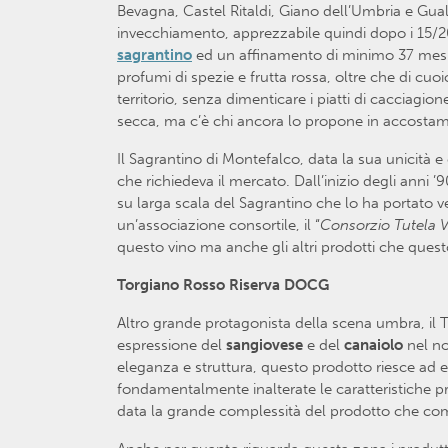
Bevagna, Castel Ritaldi, Giano dell’Umbria e Gual
invecchiamento, apprezzabile quindi dopo i 15/20 
sagrantino
ed un affinamento di minimo 37 mesi d
profumi di spezie e frutta rossa, oltre che di cuo
territorio, senza dimenticare i piatti di cacciagio
secca, ma c’è chi ancora lo propone in accostame
Il Sagrantino di Montefalco, data la sua unicità 
che richiedeva il mercato. Dall’inizio degli anni 
su larga scala del Sagrantino che lo ha portato ver
un’associazione consortile, il “
Consorzio Tutela V
questo vino ma anche gli altri prodotti che questo 
Torgiano Rosso Riserva DOCG
Altro grande protagonista della scena umbra, il T
espressione del
sangiovese
e del
canaiolo
nel no
eleganza e struttura, questo prodotto riesce ad 
fondamentalmente inalterate le caratteristiche pr
data la grande complessità del prodotto che com