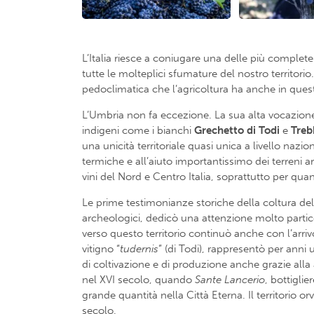
L’Italia riesce a coniugare una delle più complete
tutte le molteplici sfumature del nostro territorio
pedoclimatica che l’agricoltura ha anche in quest
L’Umbria non fa eccezione. La sua alta vocazione a
indigeni come i bianchi
Grechetto di Todi
e
Treb
una unicità territoriale quasi unica a livello nazi
termiche e all’aiuto importantissimo dei terreni ar
vini del Nord e Centro Italia, soprattutto per quan
Le prime testimonianze storiche della coltura dell
archeologici, dedicò una attenzione molto particola
verso questo territorio continuò anche con l’arriv
vitigno “
tudernis
” (di Todi), rappresentò per anni
di coltivazione e di produzione anche grazie alla 
nel XVI secolo, quando
Sante
Lancerio
, bottiglie
grande quantità nella Città Eterna. Il territorio o
secolo.