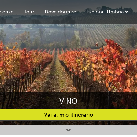
rienze
Tour
Dove dormire
Esplora l’Umbria
VINO
Vai al mio itinerario