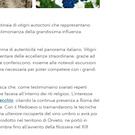
ntinaia di vitigni autoctoni che rappresentano
 testimonianza della grandissima influenza
mma di autenticità nel panorama italiano. Vitigni
entare delle eccellenze straordinarie, grazie ad
tte conferiscono, insieme alle notevoli escursioni
ttura necessaria per poter competere con i grandi
usca che, come testimoniano svariati reperti
ceva all’interno dei riti religiosi. L’interesse
Vecchio
, citando la continua presenza a Roma del
oca. Con il Medioevo si tramandarono le tecniche
na ulteriore riscoperta del vino umbro si avrà poi
prodotto nel territorio di Orvieto, ne portò in
umbra fino all’avvento della filossera nel XIX