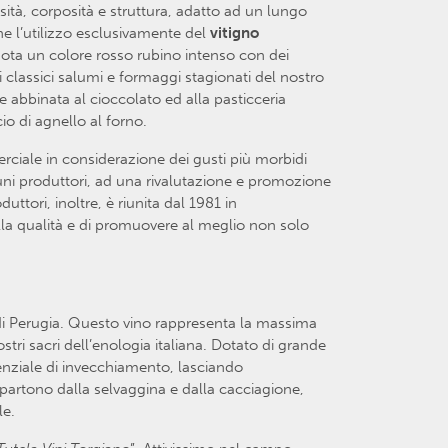
ità, corposità e struttura, adatto ad un lungo
ne l’utilizzo esclusivamente del
vitigno
nota un colore rosso rubino intenso con dei
i classici salumi e formaggi stagionati del nostro
re abbinata al cioccolato ed alla pasticceria
o di agnello al forno.
erciale in considerazione dei gusti più morbidi
lcuni produttori, ad una rivalutazione e promozione
uttori, inoltre, è riunita dal 1981 in
ella qualità e di promuovere al meglio non solo
i di Perugia. Questo vino rappresenta la massima
tri sacri dell’enologia italiana. Dotato di grande
enziale di invecchiamento, lasciando
 partono dalla selvaggina e dalla cacciagione,
le.