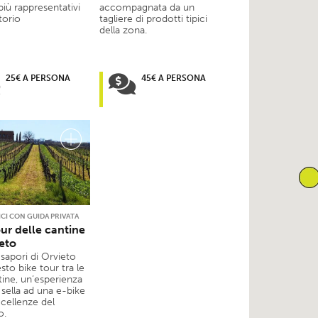
 più rappresentativi
accompagnata da un
itorio
tagliere di prodotti tipici
della zona.
25€ A PERSONA
45€ A PERSONA
ICI CON GUIDA PRIVATA
our delle cantine
ieto
 sapori di Orvieto
to bike tour tra le
tine, un’esperienza
 sella ad una e-bike
ccellenze del
o.