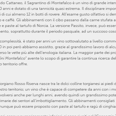
do Cattaneo, il Sagrantino di Montefalco è un vino di grande intens
anni e dotato di una tannicità quasi estrema. Il disciplinare impo
i cui almeno 12 in botti di rovere. All’esame gusto olfattivo si de
io e caffè. Gli abbinamenti con il cibo passano dalla carne stufata a
ne e paste al tartufo di Norcia. La versione Passito, invece, può esse
nto, soprattutto durante il periodo pasquale, ad un succoso cosci
e complessità, è stato per anni un vino sottovalutato a livello comm
’90 in poi però abbiamo assistito, grazie al grandissimo lavoro di a
so le vette più alte dell’enologia italiana. La maggior parte dei prod
ini Montefalco
” avente lo scopo di garantire la continua ricerca d
territorio offre.
orgiano Rosso Riserva nasce tra le dolci colline torgianesi ai pied
stro territorio; un vino che è capace di competere da anni con i mos
evolversi anche per lunghi anni, avendo quindi un grandissimo pot
imarie dei sentori all’imbottigliamento. Gli abbinamenti consigliati
unque può essere proposto con paste al tartufo e ragù di cinghia