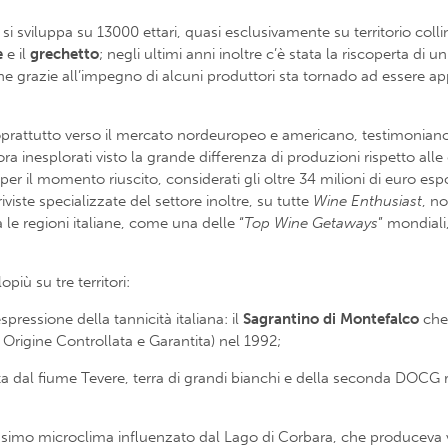
si sviluppa su 13000 ettari, quasi esclusivamente su territorio col
e
e il
grechetto
; negli ultimi anni inoltre c’è stata la riscoperta di 
he grazie all’impegno di alcuni produttori sta tornado ad essere app
 soprattutto verso il mercato nordeuropeo e americano, testimoniano
ra inesplorati visto la grande differenza di produzioni rispetto alle 
er il momento riuscito, considerati gli oltre 34 milioni di euro es
viste specializzate del settore inoltre, su tutte
Wine Enthusiast
, n
a le regioni italiane, come una delle “
Top Wine Getaways
” mondiali
più su tre territori:
pressione della tannicità italiana: il
Sagrantino di Montefalco
che,
igine Controllata e Garantita) nel 1992;
ita dal fiume Tevere, terra di grandi bianchi e della seconda DOCG r
rissimo microclima influenzato dal Lago di Corbara, che produceva vi