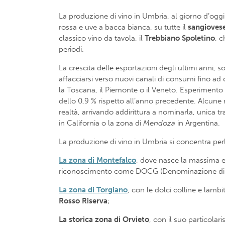
La produzione di vino in Umbria, al giorno d’oggi 
rossa e uve a bacca bianca, su tutte il
sangioves
classico vino da tavola, il
Trebbiano
Spoletino
, c
periodi.
La crescita delle esportazioni degli ultimi anni,
affacciarsi verso nuovi canali di consumi fino ad o
la Toscana, il Piemonte o il Veneto. Esperimento p
dello 0,9 % rispetto all’anno precedente. Alcune ri
realtà, arrivando addirittura a nominarla, unica tr
in California o la zona di
Mendoza
in Argentina.
La produzione di vino in Umbria si concentra perlo
La zona di Montefalco
, dove nasce la massima es
riconoscimento come DOCG (Denominazione di Or
La zona di Torgiano
, con le dolci colline e lamb
Rosso Riserva
;
La storica zona di Orvieto
, con il suo particola