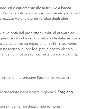
linare, ed è equamente divisa tra uve a bacca
un vitigno caduto in disuso e considerato per anni il
rezzato viste le ottime vendite degli ultimi
 la volontà dei produttori umbri di provare ad
grandi e storiche regioni vitivinicole italiane come
portati dalla nostra regione nel 2018, in aumento
on nascondo le loro lodi per la nostra piccola
, al pari di mostri sacri come la
Sonoma County
 insieme alla versione Passito, ha ricevuto il
iconosciuta nella nostra regione: il
Torgiano
ni sin dai tempi della civiltà romana,