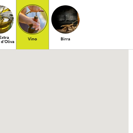
Extra
Vino
Birra
 d’Oliva