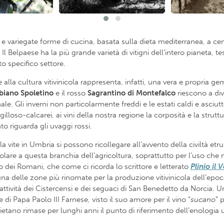
 e variegate forme di cucina, basata sulla dieta mediterranea, a ce
. Il Belpaese ha la più grande varietà di vitigni dell’intero pianeta,
o specifico settore.
lla cultura vitivinicola rappresenta, infatti, una vera e propria ge
biano
Spoletino
e il rosso
Sagrantino
di
Montefalco
riescono a div
onale. Gli inverni non particolarmente freddi e le estati caldi e asciu
gilloso-calcarei, ai vini della nostra regione la corposità e la stru
to riguarda gli uvaggi rossi.
a vite in Umbria si possono ricollegare all’avvento della civiltà etr
re a questa branchia dell’agricoltura, soprattutto per l’uso che ne fa
o dei Romani, che come ci ricorda lo scrittore e letterato
Plinio il 
 una delle zone più rinomate per la produzione vitivinicola dell’ep
attività dei Cistercensi e dei seguaci di San Benedetto da Norcia. U
re di Papa Paolo III Farnese, visto il suo amore per il vino “
sucano
” 
rvietano rimase per lunghi anni il punto di riferimento dell’enologia 