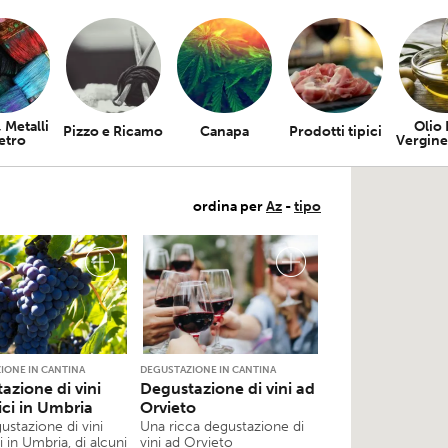
 Metalli
Olio 
Pizzo e Ricamo
Canapa
Prodotti tipici
etro
Vergine
ordina per
Az
-
tipo
IONE IN CANTINA
DEGUSTAZIONE IN CANTINA
azione di vini
Degustazione di vini ad
ici in Umbria
Orvieto
ustazione di vini
Una ricca degustazione di
i in Umbria, di alcuni
vini ad Orvieto