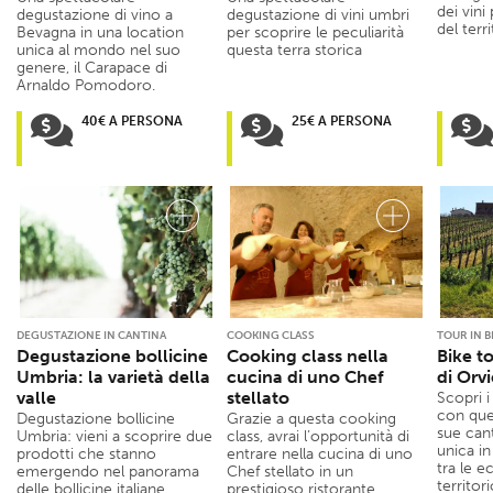
dei vini
degustazione di vino a
degustazione di vini umbri
del terr
Bevagna in una location
per scoprire le peculiarità
unica al mondo nel suo
questa terra storica
genere, il Carapace di
Arnaldo Pomodoro.
40€ A PERSONA
25€ A PERSONA
DEGUSTAZIONE IN CANTINA
COOKING CLASS
TOUR IN B
Degustazione bollicine
Cooking class nella
Bike t
Umbria: la varietà della
cucina di uno Chef
di Orv
valle
stellato
Scopri i
con ques
Degustazione bollicine
Grazie a questa cooking
sue can
Umbria: vieni a scoprire due
class, avrai l’opportunità di
unica in
prodotti che stanno
entrare nella cucina di uno
tra le e
emergendo nel panorama
Chef stellato in un
territori
delle bollicine italiane.
prestigioso ristorante