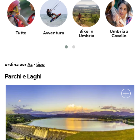
Bike in
Umbria a
Tutte
Avventura
P
Umbria
Cavallo
ordina per
Az
-
tipo
Parchi e Laghi