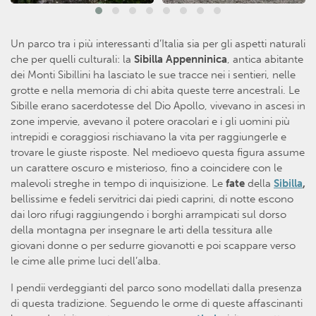
Un parco tra i più interessanti d’Italia sia per gli aspetti naturali
che per quelli culturali: la
Sibilla Appenninica
, antica abitante
dei Monti Sibillini ha lasciato le sue tracce nei i sentieri, nelle
grotte e nella memoria di chi abita queste terre ancestrali. Le
Sibille erano sacerdotesse del Dio Apollo, vivevano in ascesi in
zone impervie, avevano il potere oracolari e i gli uomini più
intrepidi e coraggiosi rischiavano la vita per raggiungerle e
trovare le giuste risposte. Nel medioevo questa figura assume
un carattere oscuro e misterioso, fino a coincidere con le
malevoli streghe in tempo di inquisizione. Le
fate
della
Sibilla
,
bellissime e fedeli servitrici dai piedi caprini, di notte escono
dai loro rifugi raggiungendo i borghi arrampicati sul dorso
della montagna per insegnare le arti della tessitura alle
giovani donne o per sedurre giovanotti e poi scappare verso
le cime alle prime luci dell’alba.
I pendii verdeggianti del parco sono modellati dalla presenza
di questa tradizione. Seguendo le orme di queste affascinanti