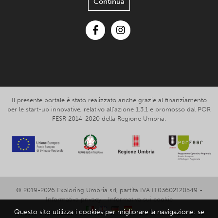
Continua
Facebook
Instagram
Il presente portale è stato realizzato anche grazie al finanziamento
per le start-up innovative, relativo all’azione 1.3.1 e promosso dal POR
FESR 2014-2020 della Regione Umbria.
© 2019-2026 Exploring Umbria srl, partita IVA IT03602120549 -
Informativa privacy
-
Informativa sui cookie
Questo sito utilizza i cookies per migliorare la navigazione: se