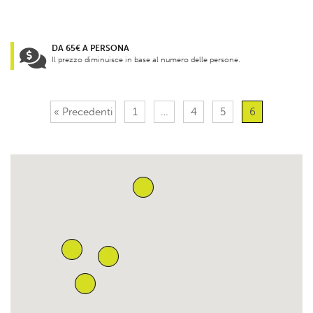
DA 65€ A PERSONA
Il prezzo diminuisce in base al numero delle persone.
« Precedenti
1
…
4
5
6