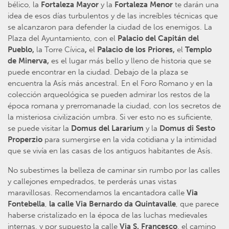
bélico, la
Fortaleza Mayor
y la
Fortaleza Menor
te darán una
idea de esos días turbulentos y de las increíbles técnicas que
se alcanzaron para defender la ciudad de los enemigos. La
Plaza del Ayuntamiento, con el
Palacio del Capitán del
Pueblo,
la Torre Cívica
,
el
Palacio de los Priores,
el
Templo
de Minerva,
es el lugar más bello y lleno de historia que se
puede encontrar en la ciudad. Debajo de la plaza se
encuentra la Asís más ancestral. En el Foro Romano y en la
colección arqueológica se pueden admirar los restos de la
época romana y prerromanade la ciudad, con los secretos de
la misteriosa civilización umbra. Si ver esto no es suficiente,
se puede visitar la
Domus del Lararium
y la
Domus di Sesto
Properzio
para sumergirse en la vida cotidiana y la intimidad
que se vivía en las casas de los antiguos habitantes de Asís.
No subestimes la belleza de caminar sin rumbo por las calles
y callejones empedrados, te perderás unas vistas
maravillosas. Recomendamos la encantadora calle
Via
Fontebella
,
la calle Via Bernardo da Quintavalle
, que parece
haberse cristalizado en la época de las luchas medievales
internas, y por supuesto la calle
Via S. Francesco
, el camino