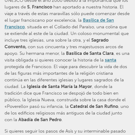
UNESCO desde el año 2000 debido a la importancia que los
lugares de
S. Francisco
han aportado a nuestra historia. El
viaje a través de estas maravillas sólo puede comenzar desde
el lugar franciscano por excelencia, la
Basílica de San
Francisco
, situada en el Collado del Paraíso, una colina que
se extiende al este de la ciudad. Un coloso monumental que
incluye tres iglesias, una sobre la otra, y el
Sagrado
Convento,
con sus cincuenta y tres majestuosos arcos de
apoyo. Su hermana menor, la
Basílica de Santa Clara
, es una
visita obligada si quieres conocer la historia de la
santa
protegida de Francisco. El viaje para descubrir la vida de dos
de las figuras más importantes de la religión cristiana
continúa en las diferentes iglesias y lugares sagrados de la
ciudad. La
Iglesia de Santa María la Mayor
, donde la
tradición dice que Francisco se despojó de todo bien en
público, la Iglesia Nueva, construida sobre la casa donde el
«Poverello» pasó su infancia, la
Catedral de San Rufino
, uno
de los edificios religiosos más antiguos de la ciudad junto
con la
Abadía de San Pedro
.
Si quieres seguir los pasos de Asís y su interminable pasado