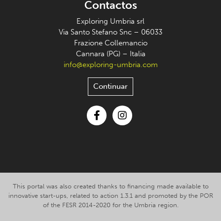
Contactos
Exploring Umbria srl
Via Santo Stefano Snc – 06033
Frazione Collemancio
Cannara (PG) – Italia
info@exploring-umbria.com
Continuar
Facebook
Instagram
This portal was also created thanks to financing made available to
innovative start-ups, related to action 1.3.1 and promoted by the POR
of the FESR 2014-2020 for the Umbria region.