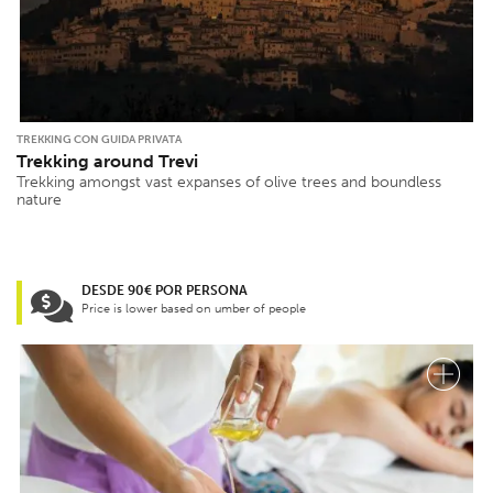
TREKKING CON GUIDA PRIVATA
Trekking around Trevi
Trekking amongst vast expanses of olive trees and boundless
nature
DESDE 90€ POR PERSONA
Price is lower based on umber of people