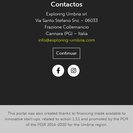
Contactos
Exploring Umbria srl
Via Santo Stefano Snc – 06033
Frazione Collemancio
Cannara (PG) – Italia
info@exploring-umbria.com
Continuar
Facebook
Instagram
This portal was also created thanks to financing made available to
innovative start-ups, related to action 1.3.1 and promoted by the POR
of the FESR 2014-2020 for the Umbria region.