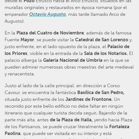
desde el
Pozo
Etrusco hasta el Arco Etrusco, situados en las
murallas originales y restaurados en época romana (por el
emperador
Octavio Augusto
, más tarde llamado Arco de
Augusto).
En la
Plaza del Cuatro de Noviembre
, además de la famosa
Fuente
Mayor
, se puede visitar la
Catedral de San Lorenzo
y,
justo enfrente, en el lado opuesto de la plaza, el
Palacio de
los Priores
, visible en la entrada de la
Sala de los Notarios.
El
palacio alberga la
Galería Nacional de Umbría
en la que se
pueden admirar numerosas obras maestras del arte medieval
y renacentista.
Justo al lado de la calle principal, en dirección a Corso
Cavour, se encuentra la fantástica
Basílica de San Pedro,
situada justo enfrente de los
Jardines de Frontone.
Un
recorrido por este bello edificio no debe faltar en ningún
itinerario que cualquier turista decida seguir
.
Bajando de la
parte más alta, antes
de la Plaza de Italia,
yendo hacia Plaza
de los Partisanos, se puede cruzar literalmente la
Fortaleza
Paolina
, que puede ser visitada en su interior y está