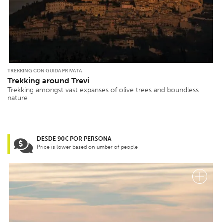
TREKKING CON GUIDA PRIVATA
Trekking around Trevi
Trekking amongst vast expanses of olive trees and boundless
nature
DESDE 90€ POR PERSONA
Price is lower based on umber of people