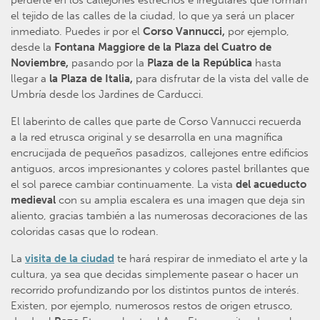
perderte en los callejones estrechos e irregulares que forman
el tejido de las calles de la ciudad, lo que ya será un placer
inmediato. Puedes ir por el
Corso Vannucci,
por ejemplo,
desde la
Fontana Maggiore de la Plaza del Cuatro de
Noviembre,
pasando por la
Plaza de la República
hasta
llegar a
la Plaza de Italia,
para disfrutar de la vista del valle de
Umbría desde los Jardines de Carducci.
El laberinto de calles que parte de Corso Vannucci recuerda
a la red etrusca original y se desarrolla en una magnífica
encrucijada de pequeños pasadizos, callejones entre edificios
antiguos, arcos impresionantes y colores pastel brillantes que
el sol parece cambiar continuamente. La vista
del acueducto
medieval
con su amplia escalera es una imagen que deja sin
aliento, gracias también a las numerosas decoraciones de las
coloridas casas que lo rodean.
La
visita de la ciudad
te hará respirar de inmediato el arte y la
cultura, ya sea que decidas simplemente pasear o hacer un
recorrido profundizando por los distintos puntos de interés.
Existen, por ejemplo, numerosos restos de origen etrusco,