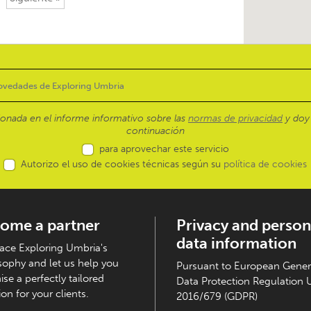
ionada en el informe informativo sobre las
normas de privacidad
y doy 
continuación
para aprovechar este servicio
Autorizo el uso de cookies técnicas según su
política de cookies
ome a partner
Privacy and person
data information
ce Exploring Umbria's
sophy and let us help you
Pursuant to European Gener
ise a perfectly tailored
Data Protection Regulation 
on for your clients.
2016/679 (GDPR)