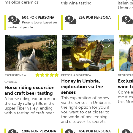
maiolica ceramics
this wine tasting
italian p
Umbrian
50€ POR PERSONA
25€ POR PERSONA
Price is lower based on
umber of people
ESCURSIONE A
FATTORIA DIDATTICA
DEGUSTAZ
Honey in Umbria,
Exclus
CAVALLO
exploration via the
wine t
Horse riding excursion
senses
Come an
and craft beer tasting
most ex
This exploration of honey
A horse riding excursion on
this Mo
via the senses in Umbria is
the softly rolling hills in the
the right option for you if
upper Tiber valley, ending
you want to get closer to
with a tasting of craft beer
the world of beekeeping
and discover its secrets
180€ POR PERSONA
45€ POR PERSONA