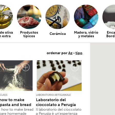
de oliva
Productos
Madera, vidrio
Enca
Cerámica
n extra
típicos
y metales
Bord
ordenar por
Az
-
tipo
CLASS
LABORATORIO ARTIGIANALE
 how to make
Laboratorio del
n pasta and bread
cioccolato a Perugia
t how to make bread
Il laboratorio del cioccolato
epare homemade
a Perugia è un’esperienza