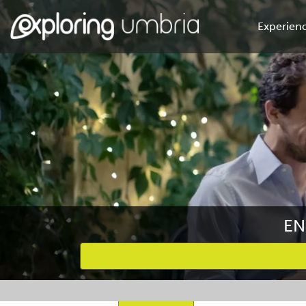
Experienc
EN
Favourites