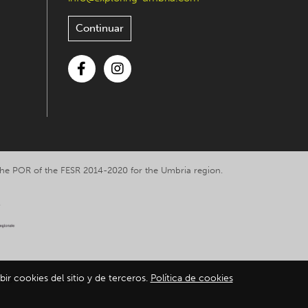
Continuar
Facebook
Instagram
y the POR of the FESR 2014-2020 for the Umbria region.
bir cookies del sitio y de terceros.
Política de cookies
ation
-
Cookie policy