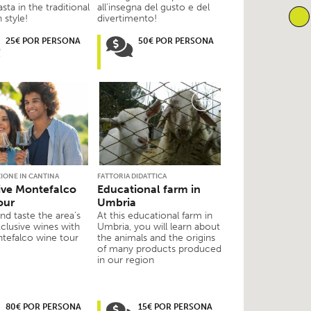
asta in the traditional
all’insegna del gusto e del
 style!
divertimento!
25€ POR PERSONA
50€ POR PERSONA
IONE IN CANTINA
FATTORIA DIDATTICA
ive Montefalco
Educational farm in
our
Umbria
d taste the area’s
At this educational farm in
clusive wines with
Umbria, you will learn about
ntefalco wine tour
the animals and the origins
of many products produced
in our region
80€ POR PERSONA
15€ POR PERSONA