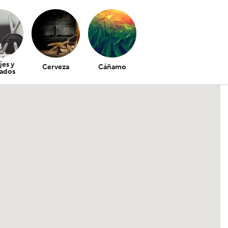
jes y
Cerveza
Cáñamo
ados