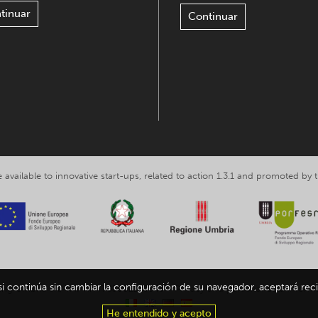
tinuar
Continuar
 available to innovative start-ups, related to action 1.3.1 and promoted b
 si continúa sin cambiar la configuración de su navegador, aceptará reci
ing Umbria srl, VAT nr. IT03602120549 -
Privacy and personal data inform
He entendido y acepto