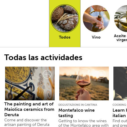
Aceite 
Todos
Vino
virge
Todas las actividades
The painting and art of
DEGUSTAZIONE IN CANTINA
COOKING 
Maiolica ceramics from
Montefalco wine
Learn
Deruta
tasting
italia
Come and discover the
Getting to know the wines
Find ou
artisan painting of Deruta
of the Montefalco area with
and pr