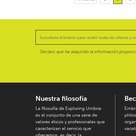
Declaro que he adquirido la información proporc
Nuestra filosofía
Bec
La filosofía de Exploring Umbria
Embra
es el conjunto de una serie de
philo
valores éticos y profesionales que
organ
caracterizan el servicio que
vacati
ofrecemos, es decir, la