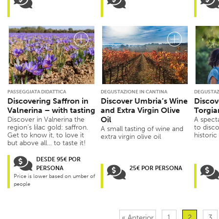
PASSEGGIATA DIDATTICA
DEGUSTAZIONE IN CANTINA
DEGUSTAZ
Discovering Saffron in
Discover Umbria’s Wine
Discov
Valnerina – with tasting
and Extra Virgin Olive
Torgia
Oil
Discover in Valnerina the
A spect
region’s lilac gold: saffron.
to disco
A small tasting of wine and
Get to know it, to love it
historic
extra virgin olive oil
but above all… to taste it!
DESDE 95€ POR
PERSONA
25€ POR PERSONA
Price is lower based on umber of
people
« Anterior
1
2
3