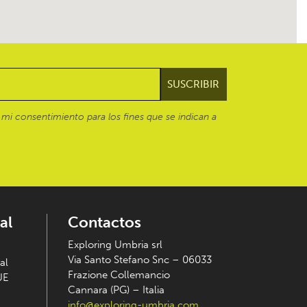
mi consentimiento para los fines que se indican a
al
Contactos
Exploring Umbria srl
Via Santo Stefano Snc – 06033
al
Frazione Collemancio
UE
Cannara (PG) – Italia
info@exploring-umbria.com