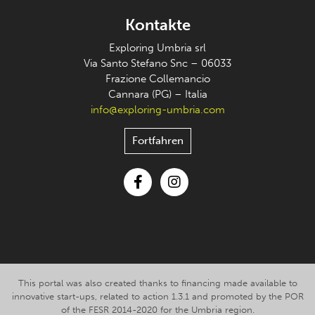
Kontakte
Exploring Umbria srl
Via Santo Stefano Snc – 06033
Frazione Collemancio
Cannara (PG) – Italia
info@exploring-umbria.com
Fortfahren
Facebook
Instagram
This portal was also created thanks to financing made available to
innovative start-ups, related to action 1.3.1 and promoted by the POR
of the FESR 2014-2020 for the Umbria region.