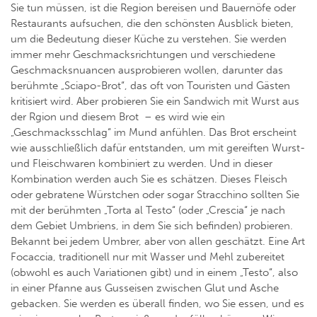
Sie tun müssen, ist die Region bereisen und Bauernöfe oder
Restaurants aufsuchen, die den schönsten Ausblick bieten,
um die Bedeutung dieser Küche zu verstehen. Sie werden
immer mehr Geschmacksrichtungen und verschiedene
Geschmacksnuancen ausprobieren wollen, darunter das
berühmte „Sciapo-Brot“, das oft von Touristen und Gästen
kritisiert wird. Aber probieren Sie ein Sandwich mit Wurst aus
der Rgion und diesem Brot – es wird wie ein
„Geschmacksschlag“ im Mund anfühlen. Das Brot erscheint
wie ausschließlich dafür entstanden, um mit gereiften Wurst-
und Fleischwaren kombiniert zu werden. Und in dieser
Kombination werden auch Sie es schätzen. Dieses Fleisch
oder gebratene Würstchen oder sogar Stracchino sollten Sie
mit der berühmten „Torta al Testo“ (oder „Crescia“ je nach
dem Gebiet Umbriens, in dem Sie sich befinden) probieren.
Bekannt bei jedem Umbrer, aber von allen geschätzt. Eine Art
Focaccia, traditionell nur mit Wasser und Mehl zubereitet
(obwohl es auch Variationen gibt) und in einem „Testo“, also
in einer Pfanne aus Gusseisen zwischen Glut und Asche
gebacken. Sie werden es überall finden, wo Sie essen, und es