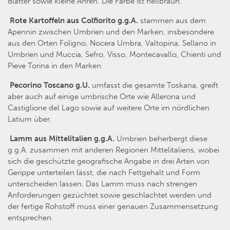
Blätter sowie kleine Ähren. Die Farbe ist hellbraun.
Rote Kartoffeln aus Colfiorito g.g.A.
stammen aus dem
Apennin zwischen Umbrien und den Marken, insbesondere
aus den Orten Foligno, Nocera Umbra, Valtopina, Sellano in
Umbrien und Muccia, Sefro, Visso, Montecavallo, Chienti und
Pieve Torina in den Marken.
Pecorino Toscano g.U.
umfasst die gesamte Toskana, greift
aber auch auf einige umbrische Orte wie Allerona und
Castiglione del Lago sowie auf weitere Orte im nördlichen
Latium über.
Lamm aus Mittelitalien g.g.A.
Umbrien beherbergt diese
g.g.A. zusammen mit anderen Regionen Mittelitaliens, wobei
sich die geschützte geografische Angabe in drei Arten von
Gerippe unterteilen lässt, die nach Fettgehalt und Form
unterscheiden lassen. Das Lamm muss nach strengen
Anforderungen gezüchtet sowie geschlachtet werden und
der fertige Rohstoff muss einer genauen Zusammensetzung
entsprechen.