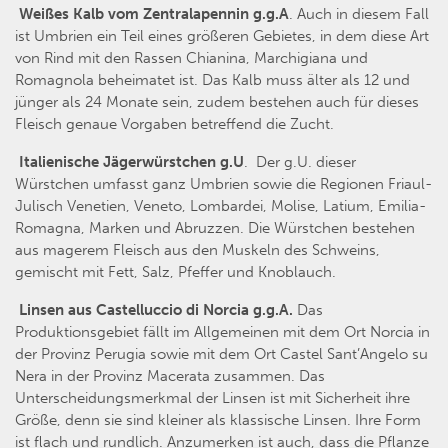
Weißes Kalb vom Zentralapennin g.g.A
. Auch in diesem Fall
ist Umbrien ein Teil eines größeren Gebietes, in dem diese Art
von Rind mit den Rassen Chianina, Marchigiana und
Romagnola beheimatet ist. Das Kalb muss älter als 12 und
jünger als 24 Monate sein, zudem bestehen auch für dieses
Fleisch genaue Vorgaben betreffend die Zucht.
Italienische Jägerwürstchen g.U
. Der g.U. dieser
Würstchen umfasst ganz Umbrien sowie die Regionen Friaul-
Julisch Venetien, Veneto, Lombardei, Molise, Latium, Emilia-
Romagna, Marken und Abruzzen. Die Würstchen bestehen
aus magerem Fleisch aus den Muskeln des Schweins,
gemischt mit Fett, Salz, Pfeffer und Knoblauch.
Linsen aus Castelluccio di Norcia g.g.A.
Das
Produktionsgebiet fällt im Allgemeinen mit dem Ort Norcia in
der Provinz Perugia sowie mit dem Ort Castel Sant’Angelo su
Nera in der Provinz Macerata zusammen. Das
Unterscheidungsmerkmal der Linsen ist mit Sicherheit ihre
Größe, denn sie sind kleiner als klassische Linsen. Ihre Form
ist flach und rundlich. Anzumerken ist auch, dass die Pflanze