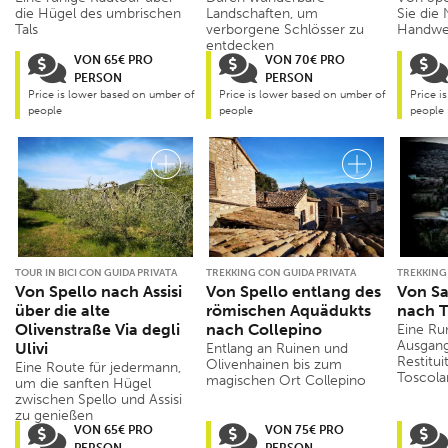
die Hügel des umbrischen
Landschaften, um
Sie die 
Tals
verborgene Schlösser zu
Handwe
entdecken
VON 65€ PRO
VON 70€ PRO
PERSON
PERSON
Price is lower based on umber of
Price is lower based on umber of
Price i
people
people
people
TOUR IN BICI CON GUIDA PRIVATA
TREKKING CON GUIDA PRIVATA
TREKKING
Von Spello nach Assisi
Von Spello entlang des
Von Sa
über die alte
römischen Aquädukts
nach 
Olivenstraße Via degli
nach Collepino
Eine Ru
Ausgang
Ulivi
Entlang an Ruinen und
Restitu
Olivenhainen bis zum
Eine Route für jedermann,
Toscola
magischen Ort Collepino
um die sanften Hügel
zwischen Spello und Assisi
zu genießen
VON 65€ PRO
VON 75€ PRO
PERSON
PERSON