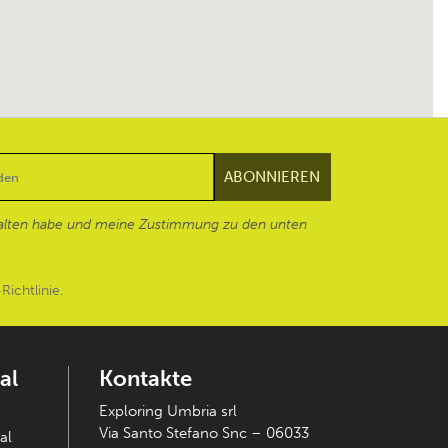
alten habe und meine Zustimmung zu den unten
Richtlinie
.
al
Kontakte
Exploring Umbria srl
Via Santo Stefano Snc – 06033
al