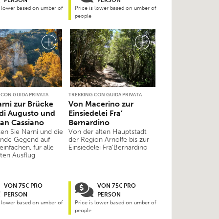
s lower based on umber of
Price is lower based on umber of
people
 CON GUIDA PRIVATA
TREKKING CON GUIDA PRIVATA
rni zur Brücke
Von Macerino zur
di Augusto und
Einsiedelei Fra’
an Cassiano
Bernardino
en Sie Narni und die
Von der alten Hauptstadt
nde Gegend auf
der Region Arnolfe bis zur
infachen, für alle
Einsiedelei Fra‘Bernardino
ten Ausflug
VON 75€ PRO
VON 75€ PRO
PERSON
PERSON
s lower based on umber of
Price is lower based on umber of
people