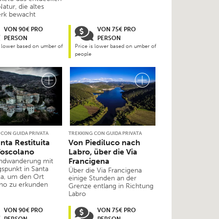
Natur, die altes
rk bewacht
VON 90€ PRO
VON 75€ PRO
PERSON
PERSON
s lower based on umber of
Price is lower based on umber of
people
 CON GUIDA PRIVATA
TREKKING CON GUIDA PRIVATA
nta Restituita
Von Piediluco nach
Toscolano
Labro, über die Via
Francigena
ndwanderung mit
spunkt in Santa
Über die Via Francigena
ita, um den Ort
einige Stunden an der
no zu erkunden
Grenze entlang in Richtung
Labro
VON 90€ PRO
VON 75€ PRO
PERSON
PERSON