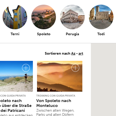
Terni
Spoleto
Perugia
Todi
Sortieren nach
Az
-
art
 CON GUIDA PRIVATA
TREKKING CON GUIDA PRIVATA
oleto nach
Von Spoleto nach
o über die Straße
Monteluco
 dei Patricani
Zwischen alten Wegen,
Parks und alten Döfern
leto aus entdecken