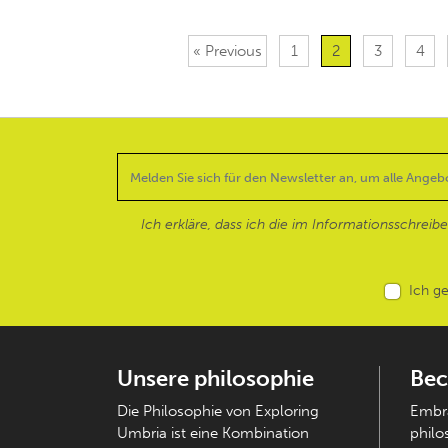
« Previous
1
2
3
4
Ich erkläre, dass ich die im Informationsschreib
Ich g
Unsere philosophie
Bec
Die Philosophie von Exploring
Embra
Umbria ist eine Kombination
philo