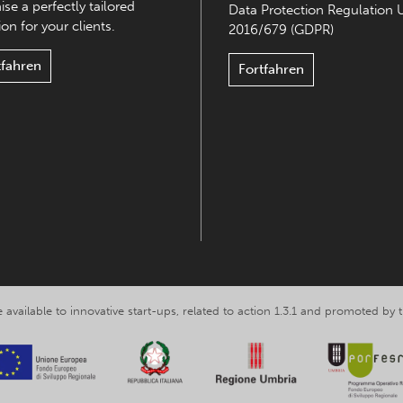
ise a perfectly tailored
Data Protection Regulation 
on for your clients.
2016/679 (GDPR)
tfahren
Fortfahren
 available to innovative start-ups, related to action 1.3.1 and promoted b