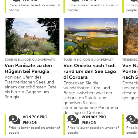
Price is lower based on umber of
Price is lower based on umber of
Price i
people
people
people
TOUR IN BICI CON GUIDA PRIVATA
TOUR IN BICI CON GUIDA PRIVATA
TREKKING
Von Panicale zu den
Von Orvieto nach Todi
Von Na
Hügeln bei Perugia
rund um den See Lago
Ponte 
di Corbara
nach S
Von den Ufern des
Trasimenischen Sees und
Entdecken Sie die
Entdeck
einem der schönsten Orte
wunderbaren Hütel und
umliege
bis hin zur Gegend um
Berge zwischen zwei der
diesem e
Perugia
schönsten Städte und
geeigne
genießen Sie das
atemberaubende Panorama
des Lago di Corbara
VON 70€ PRO
VON 90€ PRO
PERSON
PERSON
Price is lower based on umber of
Price is lower based on umber of
Price i
people
people
people