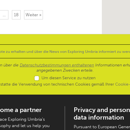
…
18
Weiter »
en über die
Datenschutzbestimmungen enthaltenen
Informationen erh
angegebenen Zwecken erteile.
Um diesen Service zu nutzen
estatte die Verwendung von technischen Cookies gemäß Ihrer
Cookie-
ome a partner
Privacy and person
data information
ce Exploring Umbria's
sophy and let us help you
Pursuant to European Gener