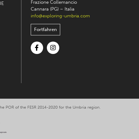
Frazione Collemancio
UE
Cannara (PG) – Italia
info@exploring-umbria.com
Fortfahren
Facebook
Instagram
y the POR of the FESR 2014-2020 for the Umbria region.