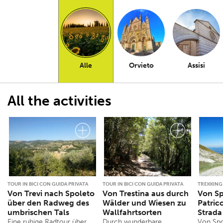
Alle
Orvieto
Assisi
All the activities
TOUR IN BICI CON GUIDA PRIVATA
TOUR IN BICI CON GUIDA PRIVATA
TREKKING
Von Trevi nach Spoleto
Von Trestina aus durch
Von Sp
über den Radweg des
Wälder und Wiesen zu
Patric
umbrischen Tals
Wallfahrtsorten
Strada
Eine ruhige Radtour über
Durch wunderbare
Von Spo