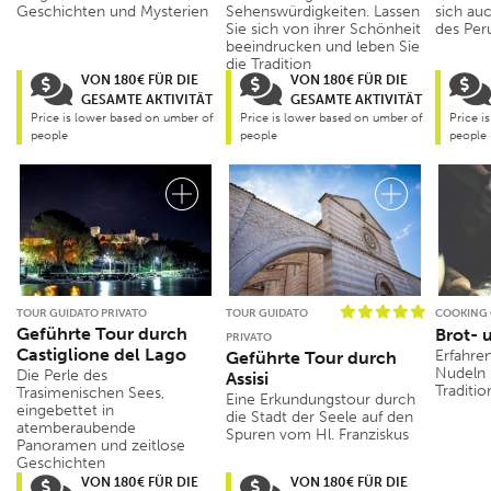
Geschichten und Mysterien
Sehenswürdigkeiten. Lassen
sich au
Sie sich von ihrer Schönheit
des Per
beeindrucken und leben Sie
die Tradition
VON 180€ FÜR DIE
VON 180€ FÜR DIE
GESAMTE AKTIVITÄT
GESAMTE AKTIVITÄT
Price is lower based on umber of
Price is lower based on umber of
Price i
people
people
people
TOUR GUIDATO PRIVATO
TOUR GUIDATO
COOKING 
Geführte Tour durch
Brot- 
PRIVATO
Castiglione del Lago
Erfahren
Geführte Tour durch
Nudeln 
Die Perle des
Assisi
Traditi
Trasimenischen Sees,
Eine Erkundungstour durch
eingebettet in
die Stadt der Seele auf den
atemberaubende
Spuren vom Hl. Franziskus
Panoramen und zeitlose
Geschichten
VON 180€ FÜR DIE
VON 180€ FÜR DIE