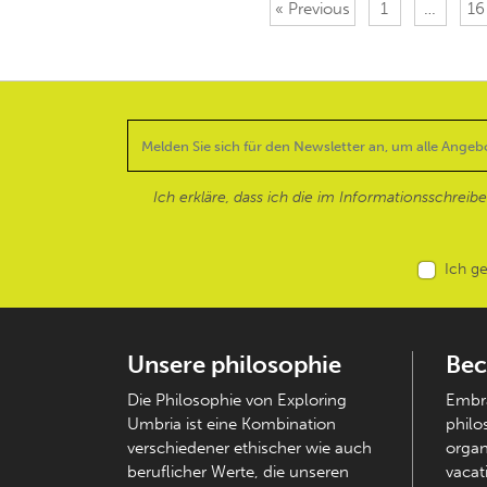
« Previous
1
…
16
Ich erkläre, dass ich die im Informationsschreib
Ich g
Unsere philosophie
Bec
Die Philosophie von Exploring
Embra
Umbria ist eine Kombination
philo
verschiedener ethischer wie auch
organ
beruflicher Werte, die unseren
vacati