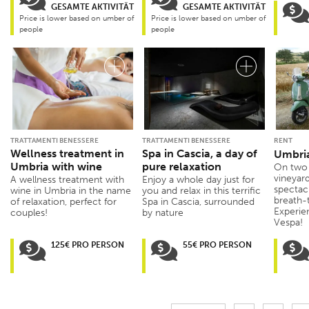
GESAMTE AKTIVITÄT
GESAMTE AKTIVITÄT
Price is lower based on umber of
Price is lower based on umber of
people
people
TRATTAMENTI BENESSERE
TRATTAMENTI BENESSERE
RENT
Wellness treatment in
Spa in Cascia, a day of
Umbria
Umbria with wine
pure relaxation
On two
vineyard
A wellness treatment with
Enjoy a whole day just for
spectac
wine in Umbria in the name
you and relax in this terrific
breath-t
of relaxation, perfect for
Spa in Cascia, surrounded
Experie
couples!
by nature
Vespa!
125€ PRO PERSON
55€ PRO PERSON