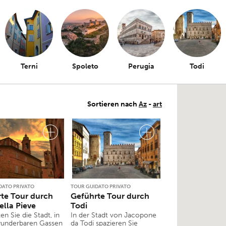
Terni
Spoleto
Perugia
Todi
Sortieren nach
Az
-
art
DATO PRIVATO
TOUR GUIDATO PRIVATO
te Tour durch
Geführte Tour durch
ella Pieve
Todi
n Sie die Stadt, in
In der Stadt von Jacopone
wunderbaren Gassen
da Todi spazieren Sie