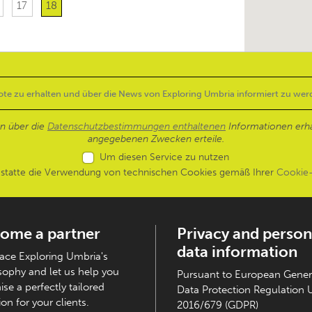
17
18
en über die
Datenschutzbestimmungen enthaltenen
Informationen erh
angegebenen Zwecken erteile.
Um diesen Service zu nutzen
estatte die Verwendung von technischen Cookies gemäß Ihrer
Cookie-
ome a partner
Privacy and person
data information
ce Exploring Umbria's
sophy and let us help you
Pursuant to European Gener
ise a perfectly tailored
Data Protection Regulation 
on for your clients.
2016/679 (GDPR)