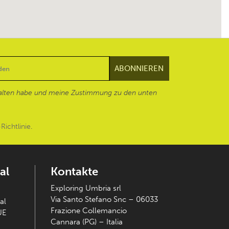
alten habe und meine Zustimmung zu den unten
Richtlinie
.
al
Kontakte
Exploring Umbria srl
Via Santo Stefano Snc – 06033
al
Frazione Collemancio
UE
Cannara (PG) – Italia