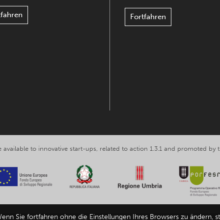
tfahren
Fortfahren
 available to innovative start-ups, related to action 1.3.1 and promoted b
enn Sie fortfahren ohne die Einstellungen Ihres Browsers zu ändern, s