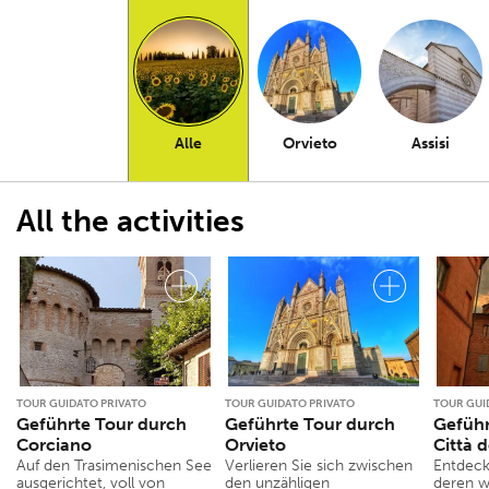
Alle
Orvieto
Assisi
All the activities
TOUR GUIDATO PRIVATO
TOUR GUIDATO PRIVATO
TOUR GUI
Geführte Tour durch
Geführte Tour durch
Geführ
Corciano
Orvieto
Città d
Auf den Trasimenischen See
Verlieren Sie sich zwischen
Entdecke
ausgerichtet, voll von
den unzähligen
deren 