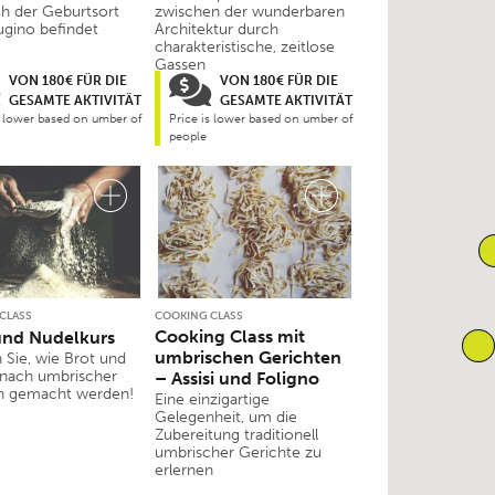
ch der Geburtsort
zwischen der wunderbaren
ugino befindet
Architektur durch
charakteristische, zeitlose
Gassen
VON 180€ FÜR DIE
VON 180€ FÜR DIE
GESAMTE AKTIVITÄT
GESAMTE AKTIVITÄT
s lower based on umber of
Price is lower based on umber of
people
CLASS
COOKING CLASS
Cooking Class mit
und Nudelkurs
umbrischen Gerichten
 Sie, wie Brot und
nach umbrischer
– Assisi und Foligno
on gemacht werden!
Eine einzigartige
Gelegenheit, um die
Zubereitung traditionell
umbrischer Gerichte zu
erlernen