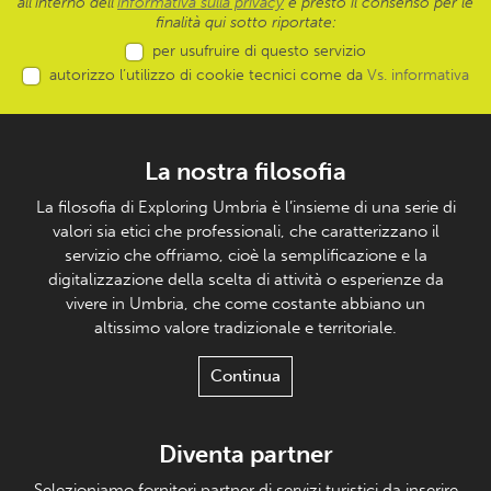
all’interno dell'
informativa sulla privacy
e presto il consenso per le
finalità qui sotto riportate:
per usufruire di questo servizio
autorizzo l’utilizzo di cookie tecnici come da
Vs. informativa
La nostra filosofia
La filosofia di Exploring Umbria è l’insieme di una serie di
valori sia etici che professionali, che caratterizzano il
servizio che offriamo, cioè la semplificazione e la
digitalizzazione della scelta di attività o esperienze da
vivere in Umbria, che come costante abbiano un
altissimo valore tradizionale e territoriale.
Continua
Diventa partner
Selezioniamo fornitori partner di servizi turistici da inserire