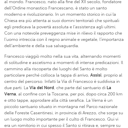
al mondo. Francesco, nato alla fine del XII secolo, fondatore
dell’Ordine monastico Francescano, è stato un santo
moderno e rivoluzionario. In un momento storico in cui la
Chiesa era più attenta ai suoi domini territoriali che spirituali
egli predicava la povertà assoluta e l’assistenza agli ultimi.
Con una notevole preveggenza mise in rilievo il rapporto che
l’uomo intreccia con il regno animale e vegetale, l’importanza
dell’ambiente e della sua salvaguardia.
Francesco viaggiò molto nella sua vita, alternando momenti
di solitudine e ascetismo a momenti di intense predicazioni. Il
cammino alla riscoperta dei luoghi del Santo è molto
particolare perché colloca la tappa di arrivo,
Assisi
, proprio al
centro del percorso. Infatti la Via di Francesco è suddivisa in
due parti. La
Via del Nord
, che parte dal santuario di
La
Verna
, al confine con la Toscana, per poi, dopo circa 200 km
e otto tappe, approdare alla città serafica. La Verna è un
piccolo santuario situato in montagna nel Parco nazionale
delle Foreste Casentinesi, in provincia di Arezzo, che sorge su
un luogo molto importante per il culto di Francesco. Qui vi
era un romitorio in cui spesso il Santo si ritirava e, sempre su