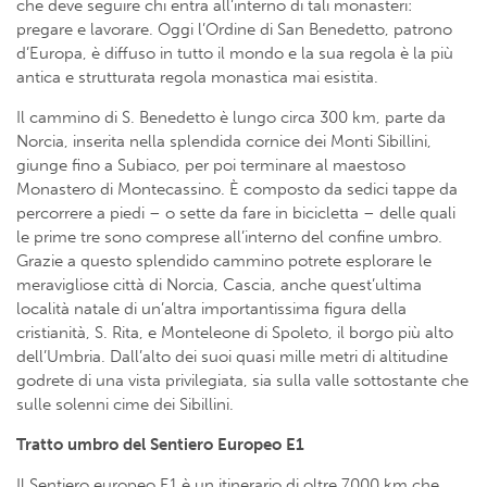
che deve seguire chi entra all’interno di tali monasteri:
pregare e lavorare. Oggi l’Ordine di San Benedetto, patrono
d’Europa, è diffuso in tutto il mondo e la sua regola è la più
antica e strutturata regola monastica mai esistita.
Il cammino di S. Benedetto è lungo circa 300 km, parte da
Norcia, inserita nella splendida cornice dei Monti Sibillini,
giunge fino a Subiaco, per poi terminare al maestoso
Monastero di Montecassino. È composto da sedici tappe da
percorrere a piedi – o sette da fare in bicicletta – delle quali
le prime tre sono comprese all’interno del confine umbro.
Grazie a questo splendido cammino potrete esplorare le
meravigliose città di Norcia, Cascia, anche quest’ultima
località natale di un’altra importantissima figura della
cristianità, S. Rita, e Monteleone di Spoleto, il borgo più alto
dell’Umbria. Dall’alto dei suoi quasi mille metri di altitudine
godrete di una vista privilegiata, sia sulla valle sottostante che
sulle solenni cime dei Sibillini.
Tratto umbro del Sentiero Europeo E1
Il Sentiero europeo E1 è un itinerario di oltre 7000 km che