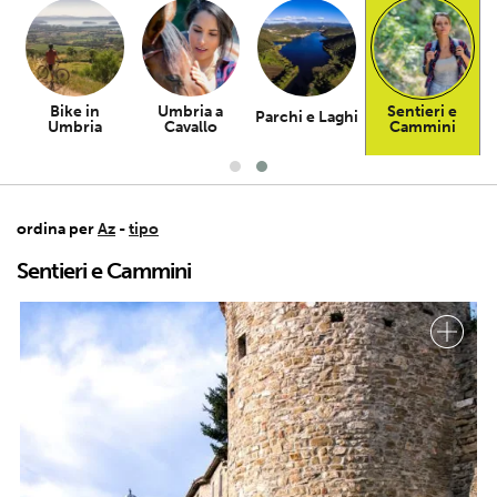
Bike in
Umbria a
Sentieri e
Parchi e Laghi
Umbria
Cavallo
Cammini
ordina per
Az
-
tipo
Sentieri e Cammini