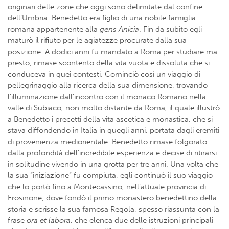
originari delle zone che oggi sono delimitate dal confine
dell’Umbria. Benedetto era figlio di una nobile famiglia
romana appartenente alla
gens Anicia
. Fin da subito egli
maturò il rifiuto per le agiatezze procurate dalla sua
posizione. A dodici anni fu mandato a Roma per studiare ma
presto, rimase scontento della vita vuota e dissoluta che si
conduceva in quei contesti. Cominciò così un viaggio di
pellegrinaggio alla ricerca della sua dimensione, trovando
l’illuminazione dall’incontro con il monaco Romano nella
valle di Subiaco, non molto distante da Roma, il quale illustrò
a Benedetto i precetti della vita ascetica e monastica, che si
stava diffondendo in Italia in quegli anni, portata dagli eremiti
di provenienza mediorientale. Benedetto rimase folgorato
dalla profondità dell’incredibile esperienza e decise di ritirarsi
in solitudine vivendo in una grotta per tre anni. Una volta che
la sua “iniziazione” fu compiuta, egli continuò il suo viaggio
che lo portò fino a Montecassino, nell’attuale provincia di
Frosinone, dove fondò il primo monastero benedettino della
storia e scrisse la sua famosa Regola, spesso riassunta con la
frase
ora et labora
, che elenca due delle istruzioni principali