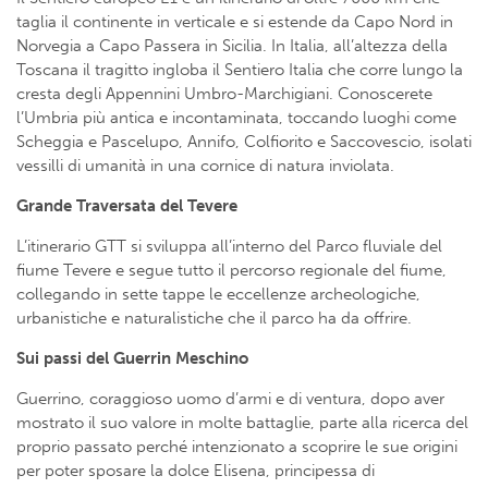
taglia il continente in verticale e si estende da Capo Nord in
Norvegia a Capo Passera in Sicilia. In Italia, all’altezza della
Toscana il tragitto ingloba il Sentiero Italia che corre lungo la
cresta degli Appennini Umbro-Marchigiani. Conoscerete
l’Umbria più antica e incontaminata, toccando luoghi come
Scheggia e Pascelupo, Annifo, Colfiorito e Saccovescio, isolati
vessilli di umanità in una cornice di natura inviolata.
Grande Traversata del Tevere
L’itinerario GTT si sviluppa all’interno del Parco fluviale del
fiume Tevere e segue tutto il percorso regionale del fiume,
collegando in sette tappe le eccellenze archeologiche,
urbanistiche e naturalistiche che il parco ha da offrire.
Sui passi del Guerrin Meschino
Guerrino, coraggioso uomo d’armi e di ventura, dopo aver
mostrato il suo valore in molte battaglie, parte alla ricerca del
proprio passato perché intenzionato a scoprire le sue origini
per poter sposare la dolce Elisena, principessa di