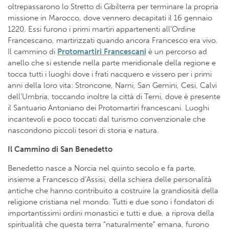
oltrepassarono lo Stretto di Gibilterra per terminare la propria
missione in Marocco, dove vennero decapitati il 16 gennaio
1220. Essi furono i primi martiri appartenenti all’Ordine
Francescano, martirizzati quando ancora Francesco era vivo.
Il cammino di
Protomartiri Francescani
è un percorso ad
anello che si estende nella parte meridionale della regione e
tocca tutti i luoghi dove i frati nacquero e vissero per i primi
anni della loro vita: Stroncone, Narni, San Gemini, Cesi, Calvi
dell’Umbria, toccando inoltre la città di Terni, dove è presente
il Santuario Antoniano dei Protomartiri francescani. Luoghi
incantevoli e poco toccati dal turismo convenzionale che
nascondono piccoli tesori di storia e natura.
Il Cammino di San Benedetto
Benedetto nasce a Norcia nel quinto secolo e fa parte,
insieme a Francesco d’Assisi, della schiera delle personalità
antiche che hanno contribuito a costruire la grandiosità della
religione cristiana nel mondo. Tutti e due sono i fondatori di
importantissimi ordini monastici e tutti e due, a riprova della
spiritualità che questa terra “naturalmente” emana, furono