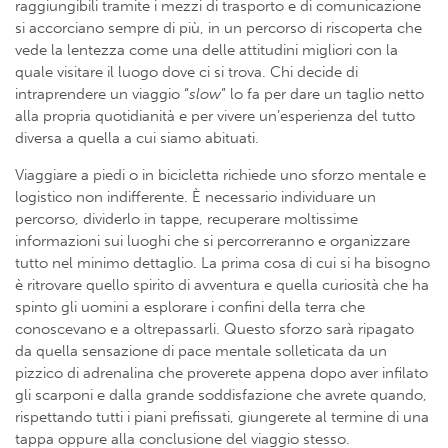
raggiungibili tramite i mezzi di trasporto e di comunicazione
si accorciano sempre di più, in un percorso di riscoperta che
vede la lentezza come una delle attitudini migliori con la
quale visitare il luogo dove ci si trova. Chi decide di
intraprendere un viaggio “
slow
” lo fa per dare un taglio netto
alla propria quotidianità e per vivere un’esperienza del tutto
diversa a quella a cui siamo abituati.
Viaggiare a piedi o in bicicletta richiede uno sforzo mentale e
logistico non indifferente. È necessario individuare un
percorso, dividerlo in tappe, recuperare moltissime
informazioni sui luoghi che si percorreranno e organizzare
tutto nel minimo dettaglio. La prima cosa di cui si ha bisogno
è ritrovare quello spirito di avventura e quella curiosità che ha
spinto gli uomini a esplorare i confini della terra che
conoscevano e a oltrepassarli. Questo sforzo sarà ripagato
da quella sensazione di pace mentale solleticata da un
pizzico di adrenalina che proverete appena dopo aver infilato
gli scarponi e dalla grande soddisfazione che avrete quando,
rispettando tutti i piani prefissati, giungerete al termine di una
tappa oppure alla conclusione del viaggio stesso.