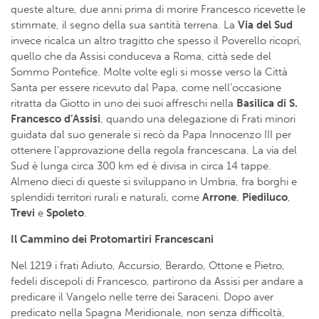
queste alture, due anni prima di morire Francesco ricevette le
stimmate, il segno della sua santità terrena. La
Via del Sud
invece ricalca un altro tragitto che spesso il Poverello ricoprì,
quello che da Assisi conduceva a Roma, città sede del
Sommo Pontefice. Molte volte egli si mosse verso la Città
Santa per essere ricevuto dal Papa, come nell’occasione
ritratta da Giotto in uno dei suoi affreschi nella
Basilica di S.
Francesco d’Assisi
, quando una delegazione di Frati minori
guidata dal suo generale si recò da Papa Innocenzo III per
ottenere l’approvazione della regola francescana. La via del
Sud è lunga circa 300 km ed è divisa in circa 14 tappe.
Almeno dieci di queste si sviluppano in Umbria, fra borghi e
splendidi territori rurali e naturali, come
Arrone
,
Piediluco
,
Trevi
e
Spoleto
.
Il Cammino dei Protomartiri Francescani
Nel 1219 i frati Adiuto, Accursio, Berardo, Ottone e Pietro,
fedeli discepoli di Francesco, partirono da Assisi per andare a
predicare il Vangelo nelle terre dei Saraceni. Dopo aver
predicato nella Spagna Meridionale, non senza difficoltà,