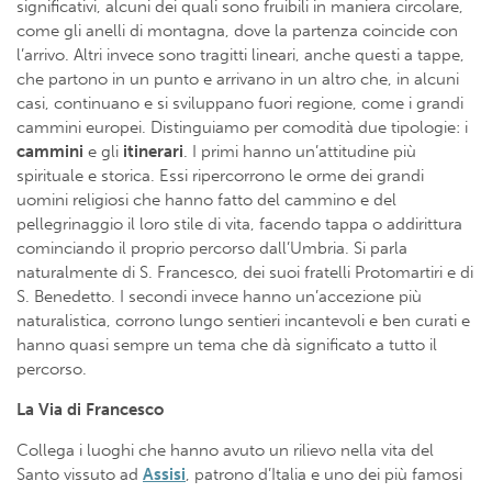
significativi, alcuni dei quali sono fruibili in maniera circolare,
come gli anelli di montagna, dove la partenza coincide con
l’arrivo. Altri invece sono tragitti lineari, anche questi a tappe,
che partono in un punto e arrivano in un altro che, in alcuni
casi, continuano e si sviluppano fuori regione, come i grandi
cammini europei. Distinguiamo per comodità due tipologie: i
cammini
e gli
itinerari
. I primi hanno un’attitudine più
spirituale e storica. Essi ripercorrono le orme dei grandi
uomini religiosi che hanno fatto del cammino e del
pellegrinaggio il loro stile di vita, facendo tappa o addirittura
cominciando il proprio percorso dall’Umbria. Si parla
naturalmente di S. Francesco, dei suoi fratelli Protomartiri e di
S. Benedetto. I secondi invece hanno un’accezione più
naturalistica, corrono lungo sentieri incantevoli e ben curati e
hanno quasi sempre un tema che dà significato a tutto il
percorso.
La Via di Francesco
Collega i luoghi che hanno avuto un rilievo nella vita del
Santo vissuto ad
Assisi
, patrono d’Italia e uno dei più famosi