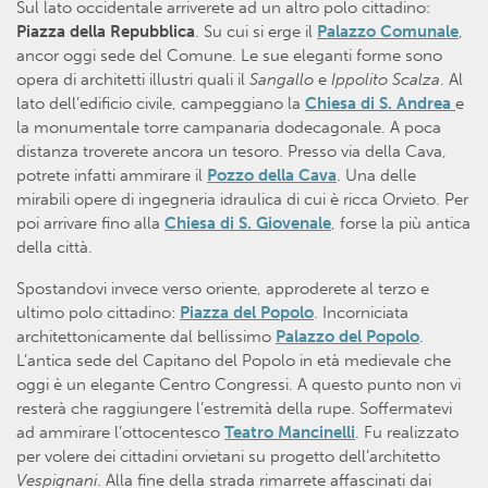
Sul lato occidentale arriverete ad un altro polo cittadino:
Piazza della Repubblica
. Su cui si erge il
Palazzo Comunale
,
ancor oggi sede del Comune. Le sue eleganti forme sono
opera di architetti illustri quali il
Sangallo
e
Ippolito
Scalza
. Al
lato dell’edificio civile, campeggiano la
Chiesa di S. Andrea
e
la monumentale torre campanaria dodecagonale. A poca
distanza troverete ancora un tesoro. Presso via della Cava,
potrete infatti ammirare il
Pozzo della Cava
. Una delle
mirabili opere di ingegneria idraulica di cui è ricca Orvieto. Per
poi arrivare fino alla
Chiesa di S. Giovenale
, forse la più antica
della città.
Spostandovi invece verso oriente, approderete al terzo e
ultimo polo cittadino:
Piazza del Popolo
. Incorniciata
architettonicamente dal bellissimo
Palazzo del Popolo
.
L’antica sede del Capitano del Popolo in età medievale che
oggi è un elegante Centro Congressi. A questo punto non vi
resterà che raggiungere l’estremità della rupe. Soffermatevi
ad ammirare l’ottocentesco
Teatro Mancinelli
. Fu realizzato
per volere dei cittadini orvietani su progetto dell’architetto
Vespignani
. Alla fine della strada rimarrete affascinati dai