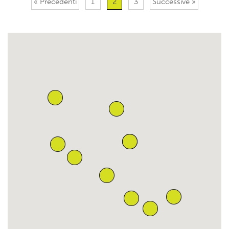
« Precedenti
1
2
3
Successive »