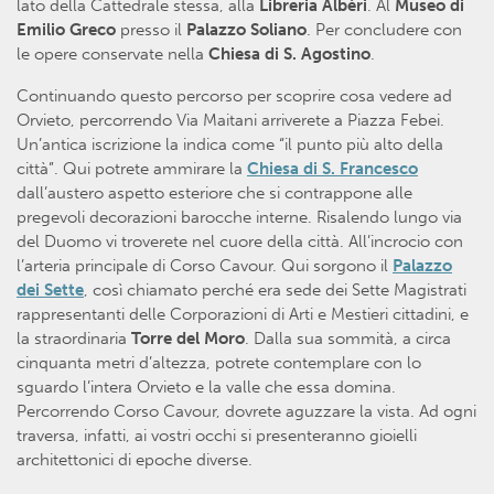
lato della Cattedrale stessa, alla
Libreria Albèri
. Al
Museo di
Emilio Greco
presso il
Palazzo Soliano
. Per concludere con
le opere conservate nella
Chiesa di S.
Agostino
.
Continuando questo percorso per scoprire cosa vedere ad
Orvieto, percorrendo Via Maitani arriverete a Piazza Febei.
Un’antica iscrizione la indica come “il punto più alto della
città”. Qui potrete ammirare la
Chiesa di S. Francesco
dall’austero aspetto esteriore che si contrappone alle
pregevoli decorazioni barocche interne. Risalendo lungo via
del Duomo vi troverete nel cuore della città. All’incrocio con
l’arteria principale di Corso Cavour. Qui sorgono il
Palazzo
dei Sette
, così chiamato perché era sede dei Sette Magistrati
rappresentanti delle Corporazioni di Arti e Mestieri cittadini, e
la straordinaria
Torre del Moro
. Dalla sua sommità, a circa
cinquanta metri d’altezza, potrete contemplare con lo
sguardo l’intera Orvieto e la valle che essa domina.
Percorrendo Corso Cavour, dovrete aguzzare la vista. Ad ogni
traversa, infatti, ai vostri occhi si presenteranno gioielli
architettonici di epoche diverse.