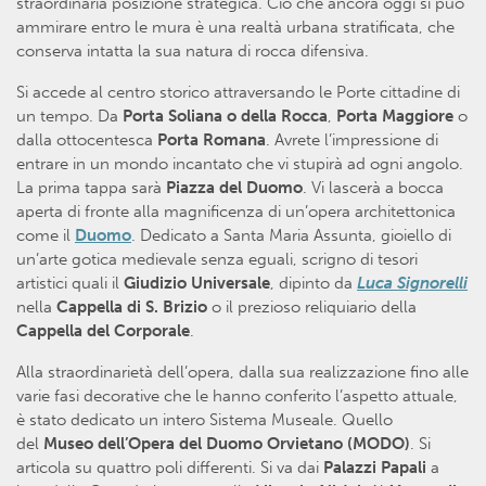
straordinaria posizione strategica. Ciò che ancora oggi si può
ammirare entro le mura è una realtà urbana stratificata, che
conserva intatta la sua natura di rocca difensiva.
Si accede al centro storico attraversando le Porte cittadine di
un tempo. Da
Porta Soliana o della Rocca
,
Porta Maggiore
o
dalla ottocentesca
Porta Romana
. Avrete l’impressione di
entrare in un mondo incantato che vi stupirà ad ogni angolo.
La prima tappa sarà
Piazza del Duomo
. Vi lascerà a bocca
aperta di fronte alla magnificenza di un’opera architettonica
come il
Duomo
. Dedicato a Santa Maria Assunta, gioiello di
un’arte gotica medievale senza eguali, scrigno di tesori
artistici quali il
Giudizio Universale
, dipinto da
Luca Signorelli
nella
Cappella di S. Brizio
o il prezioso reliquiario della
Cappella del Corporale
.
Alla straordinarietà dell’opera, dalla sua realizzazione fino alle
varie fasi decorative che le hanno conferito l’aspetto attuale,
è stato dedicato un intero Sistema Museale. Quello
del
Museo dell’Opera del Duomo Orvietano (MODO)
. Si
articola su quattro poli differenti. Si va dai
Palazzi Papali
a