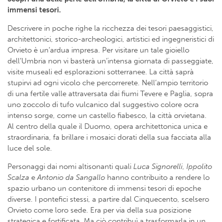
immensi tesori.
Descrivere in poche righe la ricchezza dei tesori paesaggistici,
architettonici, storico-archeologici, artistici ed ingegneristici di
Orvieto è un’ardua impresa. Per visitare un tale gioiello
dell’Umbria non vi basterà un’intensa giornata di passeggiate,
visite museali ed esplorazioni sotterranee. La città saprà
stupirvi ad ogni vicolo che percorrerete. Nell’ampio territorio
di una fertile valle attraversata dai fiumi Tevere e Paglia, sopra
uno zoccolo di tufo vulcanico dal suggestivo colore ocra
intenso sorge, come un castello fiabesco, la città orvietana.
Al centro della quale il Duomo, opera architettonica unica e
straordinaria, fa brillare i mosaici dorati della sua facciata alla
luce del sole.
Personaggi dai nomi altisonanti quali
Luca Signorelli
,
Ippolito
Scalza
e
Antonio da Sangallo
hanno contribuito a rendere lo
spazio urbano un contenitore di immensi tesori di epoche
diverse. I pontefici stessi, a partire dal Cinquecento, scelsero
Orvieto come loro sede. Era per via della sua posizione
strategica e fortificata. Ma ciò contribuì a trasformarla in un