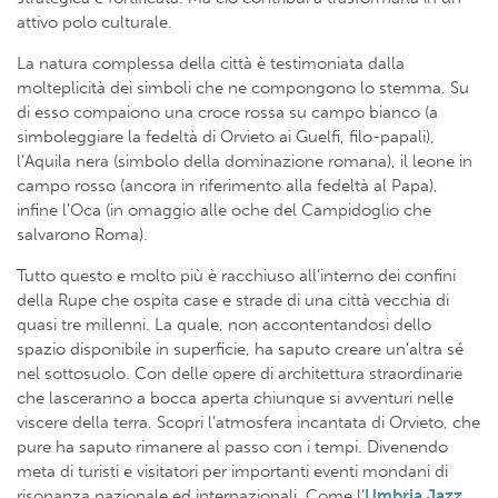
attivo polo culturale.
La natura complessa della città è testimoniata dalla
molteplicità dei simboli che ne compongono lo stemma. Su
di esso compaiono una croce rossa su campo bianco (a
simboleggiare la fedeltà di Orvieto ai Guelfi, filo-papali),
l’Aquila nera (simbolo della dominazione romana), il leone in
campo rosso (ancora in riferimento alla fedeltà al Papa),
infine l’Oca (in omaggio alle oche del Campidoglio che
salvarono Roma).
Tutto questo e molto più è racchiuso all’interno dei confini
della Rupe che ospita case e strade di una città vecchia di
quasi tre millenni. La quale, non accontentandosi dello
spazio disponibile in superficie, ha saputo creare un’altra sé
nel sottosuolo. Con delle opere di architettura straordinarie
che lasceranno a bocca aperta chiunque si avventuri nelle
viscere della terra. Scopri l’atmosfera incantata di Orvieto, che
pure ha saputo rimanere al passo con i tempi. Divenendo
meta di turisti e visitatori per importanti eventi mondani di
risonanza nazionale ed internazionali. Come l’
Umbria Jazz