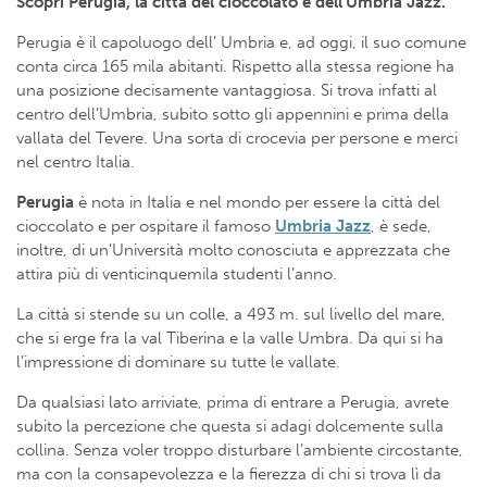
Scopri Perugia, la città del cioccolato e dell’Umbria Jazz.
Perugia è il capoluogo dell’ Umbria e, ad oggi, il suo comune
conta circa 165 mila abitanti. Rispetto alla stessa regione ha
una posizione decisamente vantaggiosa. Si trova infatti al
centro dell’Umbria, subito sotto gli appennini e prima della
vallata del Tevere. Una sorta di crocevia per persone e merci
nel centro Italia.
Perugia
è nota in Italia e nel mondo per essere la città del
cioccolato e per ospitare il famoso
Umbria Jazz
, è sede,
inoltre, di un’Università molto conosciuta e apprezzata che
attira più di venticinquemila studenti l’anno.
La città si stende su un colle, a 493 m. sul livello del mare,
che si erge fra la val Tiberina e la valle Umbra. Da qui si ha
l’impressione di dominare su tutte le vallate.
Da qualsiasi lato arriviate, prima di entrare a Perugia, avrete
subito la percezione che questa si adagi dolcemente sulla
collina. Senza voler troppo disturbare l’ambiente circostante,
ma con la consapevolezza e la fierezza di chi si trova lì da