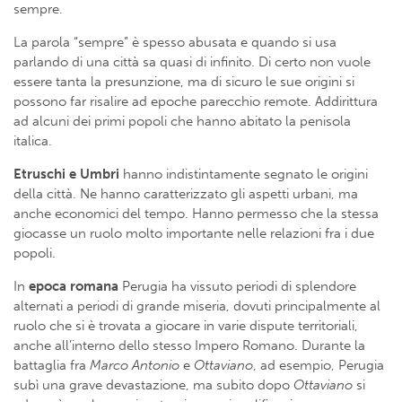
sempre.
La parola “sempre” è spesso abusata e quando si usa
parlando di una città sa quasi di infinito. Di certo non vuole
essere tanta la presunzione, ma di sicuro le sue origini si
possono far risalire ad epoche parecchio remote. Addirittura
ad alcuni dei primi popoli che hanno abitato la penisola
italica.
Etruschi e Umbri
hanno indistintamente segnato le origini
della città. Ne hanno caratterizzato gli aspetti urbani, ma
anche economici del tempo. Hanno permesso che la stessa
giocasse un ruolo molto importante nelle relazioni fra i due
popoli.
In
epoca romana
Perugia ha vissuto periodi di splendore
alternati a periodi di grande miseria, dovuti principalmente al
ruolo che si è trovata a giocare in varie dispute territoriali,
anche all’interno dello stesso Impero Romano. Durante la
battaglia fra
Marco Antonio
e
Ottaviano
, ad esempio, Perugia
subì una grave devastazione, ma subito dopo
Ottaviano
si