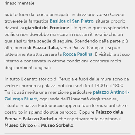
rinascimentale.
Subito fuori dal corso principale, in direzione Corso Cavour,
troverete la fantastica
Basilica di San Pietro
,
situata proprio
davanti ai
giardini del Frontone.
Un giro in questo splendido
edificio non dovrebbe mancare in nessun itinerario che un
qualsiasi turista sceglie di seguire. Scendendo dalla parte più
alta, prima
di Piazza Italia,
verso Piazza Partigiani, si può
letteralmente attraversare la
Rocca Paolina
. È visitabile al suo
interno e conservata in ottime condizioni, compresi molti
degli ambienti originali.
In tutto il centro storico di Perugia e fuori dalle mura sono da
vedere i numerosi palazzi nobiliari sorti fra il 1400 e il 1800.
Tra i quali merita una menzione particolare
palazzo Antinori-
Gallenga Stuart
, oggi sede dell’Università degli stranieri,
situato in pazza Fortebraccio appena fuori le mura antiche e
costruito in splendido stile barocco. Oppure
Palazzo della
Penna
o
Palazzo Sorbello
che rispettivamente ospitano il
Museo Civico
e il
Museo Sorbello
.