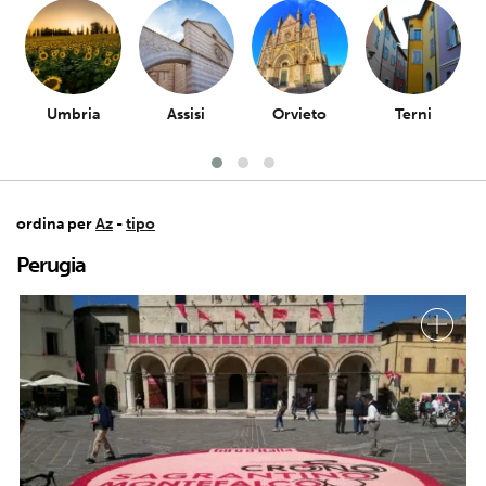
Umbria
Assisi
Orvieto
Terni
ordina per
Az
-
tipo
Perugia