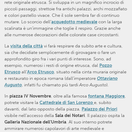
rete originale etrusca. Si sviluppa in un magnifico incrocio di
piccoli passaggi, strettoie fra antichi palazzi, archi mozzafiato
e colori pastello vivace. Che il sole sembra far di continuo
mutare. Lo scorcio dell’
acquedotto medievale
con la larga
scalinata è un’immagine che toglie il respiro. Grazie anche
alle numerose decorazioni delle colorate case circostanti.
La
visita della città
vi farà respirare da subito arte e cultura,
sia che decidiate semplicemente di girovagare o fare un
approfondito giro fra i vari punti di interesse. Sono, ad
esempio, numerosi i resti di origine etrusca, dal
Pozzo
Etrusco
all’
Arco Etrusco
, situato nella cinta muraria originale
e restaurato in epoca romana (dall’imperatore
Ottaviano
Augusto
, infatti fu chiamato più tardi
Arco Augusto
).
In
piazza IV Novembre
, oltre alla famosa
fontana Maggiore
,
potrete visitare la
Cattedrale di San Lorenzo
e, subito
davanti, dal lato opposto della piazza,
Palazzo dei Priori
visibile nell’accesso della
Sala dei Notari
. Il palazzo ospita la
Galleria Nazionale dell’Umbria
. Al suo interno potrete
ammirare numerosi capolavori di arte medievale e