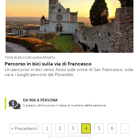
TOUR IN BICI CON GUIDA PRIVATA
Percorso in bici sulla via di Francesco
Un percorso in bici verso Assisi sulle orme di San Francesco, sulla
via e i luoghi percorsi dal Poverello.
DA 90€ A PERSONA
Il prezzo diminuisce in base al numero delle persone.
« Precedenti
1
2
3
4
5
6
…