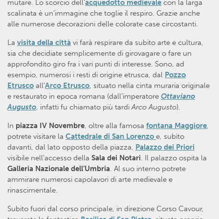
mutare. Lo scorcio dell’
acquedotto medievale
con la larga
scalinata è un’immagine che toglie il respiro. Grazie anche
alle numerose decorazioni delle colorate case circostanti.
La
visita della città
vi farà respirare da subito arte e cultura,
sia che decidiate semplicemente di girovagare o fare un
approfondito giro fra i vari punti di interesse. Sono, ad
esempio, numerosi i resti di origine etrusca, dal
Pozzo
Etrusco
all’
Arco Etrusco
, situato nella cinta muraria originale
e restaurato in epoca romana (dall’imperatore
Ottaviano
Augusto
, infatti fu chiamato più tardi
Arco Augusto
).
In
piazza IV Novembre
, oltre alla famosa
fontana Maggiore
,
potrete visitare la
Cattedrale di San Lorenzo
e, subito
davanti, dal lato opposto della piazza,
Palazzo dei Priori
visibile nell’accesso della
Sala dei Notari
. Il palazzo ospita la
Galleria Nazionale dell’Umbria
. Al suo interno potrete
ammirare numerosi capolavori di arte medievale e
rinascimentale.
Subito fuori dal corso principale, in direzione Corso Cavour,