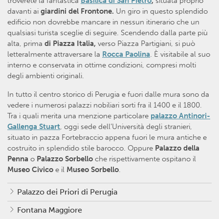
troverete la fantastica
Basilica di San Pietro
,
situata proprio
davanti ai
giardini del Frontone.
Un giro in questo splendido
edificio non dovrebbe mancare in nessun itinerario che un
qualsiasi turista sceglie di seguire. Scendendo dalla parte più
alta, prima
di Piazza Italia,
verso Piazza Partigiani, si può
letteralmente attraversare la
Rocca Paolina
. È visitabile al suo
interno e conservata in ottime condizioni, compresi molti
degli ambienti originali.
In tutto il centro storico di Perugia e fuori dalle mura sono da
vedere i numerosi palazzi nobiliari sorti fra il 1400 e il 1800.
Tra i quali merita una menzione particolare
palazzo Antinori-
Gallenga Stuart
, oggi sede dell’Università degli stranieri,
situato in pazza Fortebraccio appena fuori le mura antiche e
costruito in splendido stile barocco. Oppure
Palazzo della
Penna
o
Palazzo Sorbello
che rispettivamente ospitano il
Museo Civico
e il
Museo Sorbello
.
Palazzo dei Priori di Perugia
Fontana Maggiore