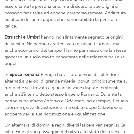
essere tanta la presunzione, ma di sicuro le sue origini si
possono far risalire ad epoche parecchio remote. Addirittura
ad alcuni dei primi popoli che hanno abitato la penisola
italica.
Etruschi e Umbri
hanno indistintamente segnato le origini
della città. Ne hanno caratterizzato gli aspetti urbani, ma
anche economici del tempo. Hanno permesso che la stessa
giocasse un ruolo molto importante nelle relazioni fra i due
popoli.
In
epoca romana
Perugia ha vissuto periodi di splendore
alternati a periodi di grande miseria, dovuti principalmente al
ruolo che si è trovata a giocare in varie dispute territoriali,
anche all’interno dello stesso Impero Romano. Durante la
battaglia fra
Marco Antonio
e
Ottaviano
, ad esempio, Perugia
subì una grave devastazione, ma subito dopo
Ottaviano
si
adoperò per la sua ricostruzione e riqualificazione.
Un alternarsi di domini e regni diversi lascerà vari segni sulla
città. Fino al suo passaggio definitivo allo stato della Chiesa,