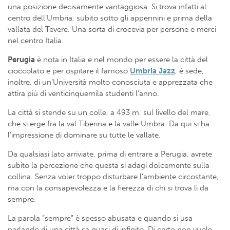
una posizione decisamente vantaggiosa. Si trova infatti al
centro dell’Umbria, subito sotto gli appennini e prima della
vallata del Tevere. Una sorta di crocevia per persone e merci
nel centro Italia.
Perugia
è nota in Italia e nel mondo per essere la città del
cioccolato e per ospitare il famoso
Umbria Jazz
, è sede,
inoltre, di un’Università molto conosciuta e apprezzata che
attira più di venticinquemila studenti l’anno.
La città si stende su un colle, a 493 m. sul livello del mare,
che si erge fra la val Tiberina e la valle Umbra. Da qui si ha
l’impressione di dominare su tutte le vallate.
Da qualsiasi lato arriviate, prima di entrare a Perugia, avrete
subito la percezione che questa si adagi dolcemente sulla
collina. Senza voler troppo disturbare l’ambiente circostante,
ma con la consapevolezza e la fierezza di chi si trova lì da
sempre.
La parola “sempre” è spesso abusata e quando si usa
parlando di una città sa quasi di infinito. Di certo non vuole