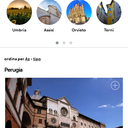
Umbria
Assisi
Orvieto
Terni
ordina per
Az
-
tipo
Perugia