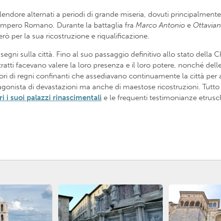
lendore alternati a periodi di grande miseria, dovuti principalmente a
so Impero Romano. Durante la battaglia fra
Marco Antonio
e
Ottavia
rò per la sua ricostruzione e riqualificazione.
ri segni sulla città. Fino al suo passaggio definitivo allo stato del
tratti facevano valere la loro presenza e il loro potere, nonché dell
 di regni confinanti che assediavano continuamente la città per anne
nista di devastazioni ma anche di maestose ricostruzioni. Tutto que
i i suoi
palazzi rinascimentali
e le frequenti testimonianze etrusc