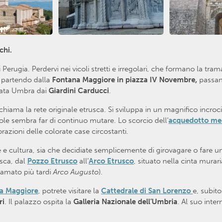
schi.
ugia. Perdervi nei vicoli stretti e irregolari, che formano la trama 
,
partendo dalla
Fontana Maggiore in piazza IV Novembre,
passan
llata Umbra dai
Giardini Carducci
.
iama la rete originale etrusca. Si sviluppa in un magnifico incrocio 
sole sembra far di continuo mutare. Lo scorcio dell’
acquedotto me
razioni delle colorate case circostanti.
e e cultura, sia che decidiate semplicemente di girovagare o fare un 
usca, dal
Pozzo Etrusco
all’
Arco Etrusco
, situato nella cinta mura
chiamato più tardi
Arco Augusto
).
a Maggiore
, potrete visitare la
Cattedrale di San Lorenzo
e, subit
ri
. Il palazzo ospita la
Galleria Nazionale dell’Umbria
. Al suo inte