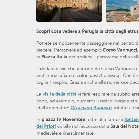
Scopri cosa vedere a Perugia la città degli etru
Potrete semplicemente passeggiare nel centro di Per
piacere. Percorrere ad esempio
Corso Vannucci
in
Piazza Italia
per godersi il panorama della va
Il dedalo di vie che partono da Corso Vannucci rich
archi mozzafiato e colori pastello vivace. Che il 
toglie il respiro. Grazie anche alle numerose deco
La
visita della città
vi farà respirare da subito art
Sono, ad esempio, numerosi i resti di origine etr
(dall’imperatore
Ottaviano Augusto
, infatti fu 
In
piazza IV Novembre
, oltre alla famosa
fontan
dei Priori
visibile nell’accesso della
Sala dei Nota
medievale e rinascimentale.