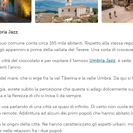
bria Jazz.
l suo comune conta circa 165 mila abitanti. Rispetto alla stessa r
o gli appennini e prima della vallata del Tevere. Una sorta di crocevi
 città del cioccolato e per ospitare il famoso
Umbria Jazz
, è sede,
enti l’anno.
 del mare, che si erge fra la val Tiberina e la valle Umbra. Da qui si
rugia, avrete subito la percezione che questa si adagi dolcemente su
 la fierezza di chi si trova lì da sempre.
sa parlando di una città sa quasi di infinito. Di certo non vuole e
o remote. Addirittura ad alcuni dei primi popoli che hanno abitato la
le origini della città. Ne hanno caratterizzato gli aspetti urban
nelle relazioni fra i due popoli.