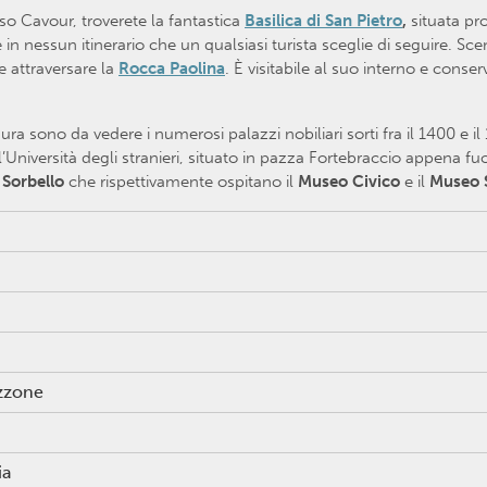
rso Cavour, troverete la fantastica
Basilica di San Pietro
,
situata pr
 nessun itinerario che un qualsiasi turista sceglie di seguire. Sc
e attraversare la
Rocca Paolina
. È visitabile al suo interno e conse
 mura sono da vedere i numerosi palazzi nobiliari sorti fra il 1400 e 
l’Università degli stranieri, situato in pazza Fortebraccio appena fuo
 Sorbello
che rispettivamente ospitano il
Museo Civico
e il
Museo 
azzone
ia