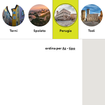
Terni
Spoleto
Perugia
Todi
ordina per
Az
-
tipo