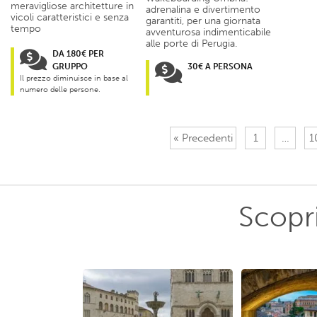
meravigliose architetture in
adrenalina e divertimento
vicoli caratteristici e senza
garantiti, per una giornata
tempo
avventurosa indimenticabile
alle porte di Perugia.
DA 180€ PER
GRUPPO
30€ A PERSONA
Il prezzo diminuisce in base al
numero delle persone.
« Precedenti
1
…
1
Scopri