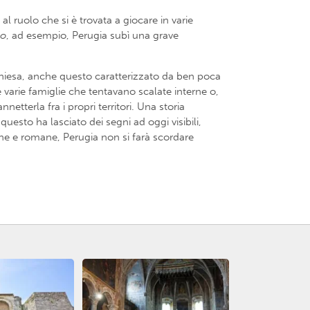
l ruolo che si è trovata a giocare in varie
no
, ad esempio, Perugia subì una grave
la Chiesa, anche questo caratterizzato da ben poca
e varie famiglie che tentavano scalate interne o,
tterla fra i propri territori. Una storia
sto ha lasciato dei segni ad oggi visibili,
he e romane, Perugia non si farà scordare