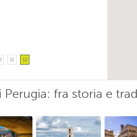
0
11
12
 Perugia: fra storia e tra