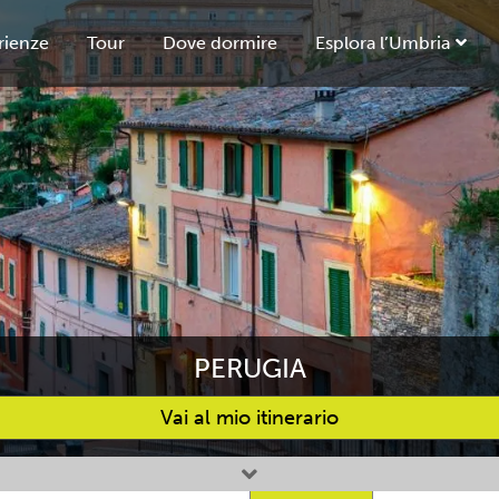
rienze
Tour
Dove dormire
Esplora l’Umbria
PERUGIA
Vai al mio itinerario