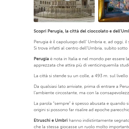
Scopri Perugia, la città del cioccolato e dell’Um
Perugia è il capoluogo dell’ Umbria e, ad oggi, i
Si trova infatti al centro dell’Umbria, subito sott
Perugia
è nota in Italia e nel mondo per essere la
apprezzata che attira più di venticinquemila stud
La città si stende su un colle, a 493 m. sul livello
Da qualsiasi lato arriviate, prima di entrare a Pe
l’ambiente circostante, ma con la consapevolezza e
La parola “sempre” è spesso abusata e quando si u
origini si possono far risalire ad epoche parecchi
Etruschi e Umbri
hanno indistintamente segnato 
che la stessa giocasse un ruolo molto importante 