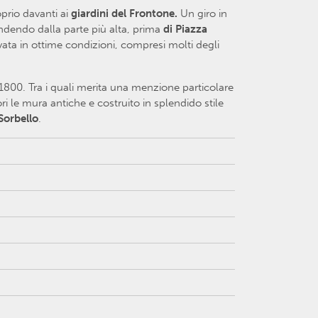
oprio davanti ai
giardini del Frontone.
Un giro in
endendo dalla parte più alta, prima
di Piazza
rvata in ottime condizioni, compresi molti degli
il 1800. Tra i quali merita una menzione particolare
ri le mura antiche e costruito in splendido stile
Sorbello
.