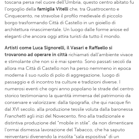
toscana persa nel cuore dell’Umbria, questo centro abitato fu
l’orgoglio della
famiglia Vitelli
che, tra Quattrocento e
Cinquecento, ne stravolse il profilo medievale di piccolo
borgo trasformando Città di Castello in un gioiello di
architettura rinascimentale. Un luogo dalle forme ariose ed
eleganti che ancora oggi attira turisti da tutto il mondo.
Artisti come Luca Signorelli, il Vasari e Raffaello si
trovarono ad operare in città
richiamati dall’ambiente vivace
e stimolante che non si è mai spento. Sono passati secoli da
allora ma Città di Castello non ha perso nemmeno in epoca
moderna il suo ruolo di polo di aggregazione, luogo di
passaggio e di incontro tra culture e tradizioni diverse. I
numerosi eventi che ogni anno popolano le strade del centro
storico testimoniano la quantità immensa del patrimonio da
conservare e valorizzare: dalla tipografia, che qui nacque fin
dal XVI secolo, alla produzione tessile voluta dalla baronessa
Franchetti
agli inizi del Novecento, fino alla tradizionale e
distintiva produzione del “mobile in stile”. da non dimenticare
l’ormai dismessa lavorazione del Tabacco, che ha saputo
reinventarsi divenendo la insolita “sala espositiva” di un