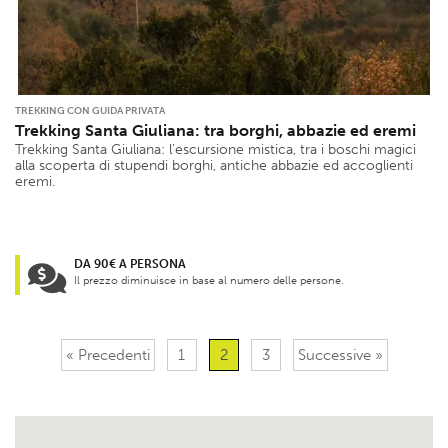
TREKKING CON GUIDA PRIVATA
Trekking Santa Giuliana: tra borghi, abbazie ed eremi
Trekking Santa Giuliana: l’escursione mistica, tra i boschi magici
alla scoperta di stupendi borghi, antiche abbazie ed accoglienti
eremi.
DA 90€ A PERSONA
Il prezzo diminuisce in base al numero delle persone.
« Precedenti
1
2
3
Successive »