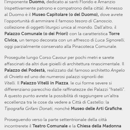
l’imponente
Duomo,
dedicato ai santi Florido e Amanzio
(rispettivamente patrono e compatrono della città). Annesso
al Duomo è il
Museo Capitolare (o del Duomo),
dove avrete
l’opportunità di ammirare il famoso
tesoro di Canoscio
,
collezione di oggetti liturgici unica al mondo. Dall’altro, il
Palazzo Comunale (o dei Priori)
con la caratteristica
Torre
Civica,
un tempo decorata con un affresco di
Luca Signorelli
,
oggi parzialmente conservato alla Pinacoteca Comunale.
Proseguite lungo Corso Cavour per pochi metri e sarete
affascinati da altri due gioielli di architettura rinascimentale. Il
Palazzo del Podestà,
realizzato dal famoso architetto
Angelo
di Orvieto
ed uno dei numerosi palazzi signorili dei
Vitelli.
Il
Palazzo Vitelli in Piazza
, le cui forme severe si
differenziano parecchio dalle raffinatezze dei Palazzi “fratelli”.
A questo punto avrete la possibilità di raggiungere un’altra
eccellenza tra le cose da vedere a Città di Castello: la
Tipografia Grifani Donati
, nonché
Museo delle Arti Grafiche
.
Proseguendo verso la parte settentrionale della città
incontrerete il
Teatro Comunale
e la
Chiesa della Madonna