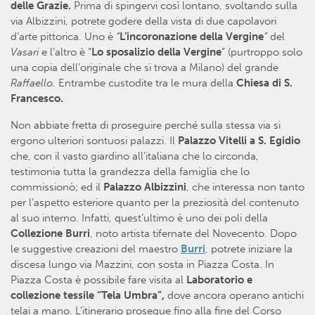
delle Grazie.
Prima di spingervi così lontano, svoltando sulla
via Albizzini, potrete godere della vista di due capolavori
d’arte pittorica. Uno è
“
L’incoronazione della Vergine
”
del
Vasari
e l’altro è “
Lo sposalizio della Vergine
” (purtroppo solo
una copia dell’originale che si trova a Milano) del grande
Raffaello.
Entrambe custodite tra le mura della
Chiesa di S.
Francesco.
Non abbiate fretta di proseguire perché sulla stessa via si
ergono ulteriori sontuosi palazzi. Il
Palazzo Vitelli a S. Egidio
che, con il vasto giardino all’italiana che lo circonda,
testimonia tutta la grandezza della famiglia che lo
commissionò; ed il
Palazzo Albizzini
, che interessa non tanto
per l’aspetto esteriore quanto per la preziosità del contenuto
al suo interno. Infatti, quest’ultimo è uno dei poli della
Collezione Burri
, noto artista tifernate del Novecento. Dopo
le suggestive creazioni del maestro
Burri
, potrete iniziare la
discesa lungo via Mazzini, con sosta in Piazza Costa. In
Piazza Costa è possibile fare visita al
Laboratorio e
collezione tessile “Tela Umbra”,
dove ancora operano antichi
telai a mano. L’itinerario prosegue fino alla fine del Corso