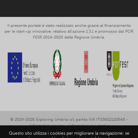
Il presente portale è stato realizzato anche grazie al finanziamento
per le start-up innovative, relativo all’azione 1.3.1 e promosso dal POR
FESR 2014-2020 della Regione Umbria.
© 2019-2026 Exploring Umbria srl, partita IVA IT03602120549 -
Informativa privacy
-
Informativa sui cookie
Questo sito utilizza i cookies per migliorare la navigazione: se