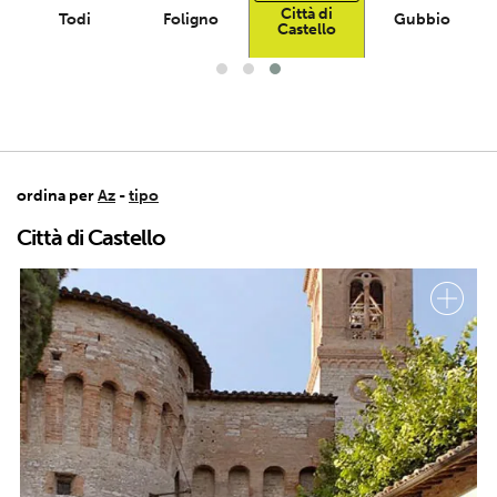
Città di
Todi
Foligno
Gubbio
Castello
ordina per
Az
-
tipo
Città di Castello