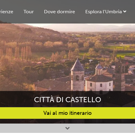
rienze
Tour
Dove dormire
Esplora l’Umbria
CITTÀ DI CASTELLO
Vai al mio itinerario