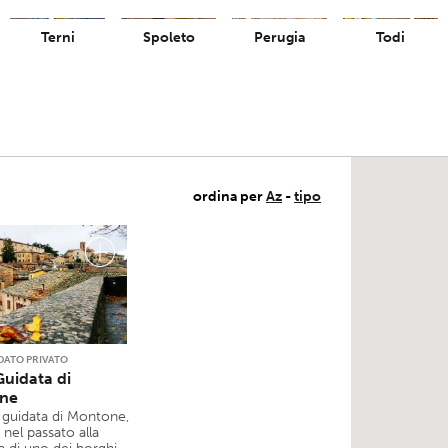
Terni
Spoleto
Perugia
Todi
ordina per
Az
-
tipo
DATO PRIVATO
Guidata di
ne
a guidata di Montone,
 nel passato alla