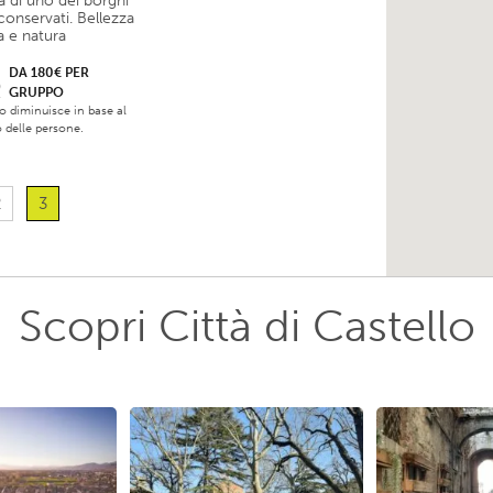
a di uno dei borghi
conservati. Bellezza
ia e natura
DA 180€ PER
GRUPPO
zo diminuisce in base al
delle persone.
2
3
Scopri Città di Castello