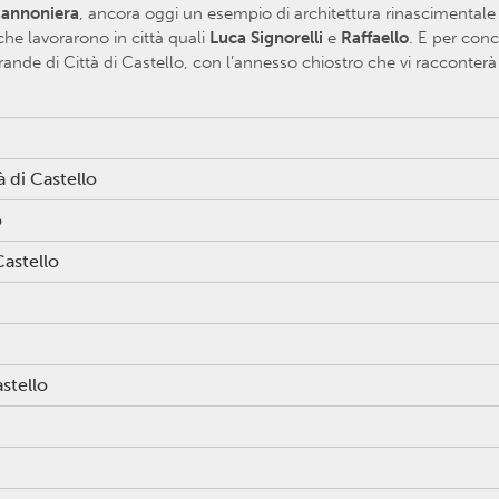
 Cannoniera
, ancora oggi un esempio di architettura rinascimentale a
 che lavorarono in città quali
Luca Signorelli
e
Raffaello
. E per concl
grande di Città di Castello, con l’annesso chiostro che vi racconter
 di Castello
o
Castello
astello