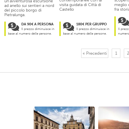
contemporanee con la
scopert
un’avventurosa escursione
visita guidata di Città di
meglio 
ad anello sui sentieri a nord
Castello
fra stor
del piccolo borgo di
Pietralunga.
DA 90€ A PERSONA
180€ PER GRUPPO
Il prezzo diminuisce in
Il prezzo diminuisce in
Il prez
base al numero delle persone.
base al numero delle persone.
numero 
« Precedenti
1