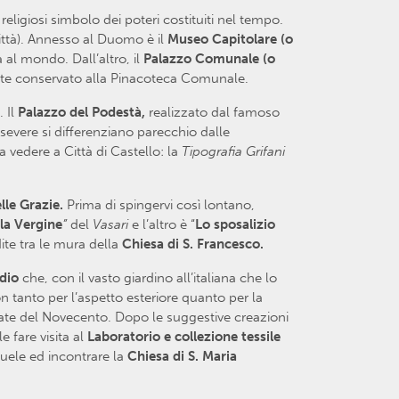
e religiosi simbolo dei poteri costituiti nel tempo.
ittà). Annesso al Duomo è il
Museo Capitolare (o
a al mondo. Dall’altro, il
Palazzo Comunale (o
nte conservato alla Pinacoteca Comunale.
. Il
Palazzo del Podestà,
realizzato dal famoso
 severe si differenziano parecchio dalle
a vedere a Città di Castello: la
Tipografia Grifani
le Grazie.
Prima di spingervi così lontano,
la Vergine
”
del
Vasari
e l’altro è “
Lo sposalizio
te tra le mura della
Chiesa di S. Francesco.
idio
che, con il vasto giardino all’italiana che lo
n tanto per l’aspetto esteriore quanto per la
rnate del Novecento. Dopo le suggestive creazioni
e fare visita al
Laboratorio e collezione tessile
nuele ed incontrare la
Chiesa di S. Maria