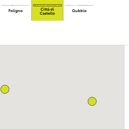
Città di
Foligno
Gubbio
Castello