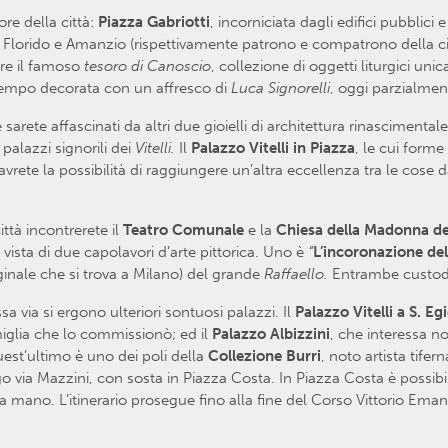
ore della città:
Piazza Gabriotti
, incorniciata dagli edifici pubblici 
i Florido e Amanzio (rispettivamente patrono e compatrono della c
are il famoso
tesoro di Canoscio
, collezione di oggetti liturgici unic
empo decorata con un affresco di
Luca Signorelli
, oggi parzialme
rete affascinati da altri due gioielli di architettura rinascimentale
alazzi signorili dei
Vitelli.
Il
Palazzo Vitelli in Piazza
, le cui forme
 avrete la possibilità di raggiungere un’altra eccellenza tra le cose d
ttà incontrerete il
Teatro Comunale
e la
Chiesa della Madonna del
 vista di due capolavori d’arte pittorica. Uno è
“
L’incoronazione del
ginale che si trova a Milano) del grande
Raffaello.
Entrambe custodi
a via si ergono ulteriori sontuosi palazzi. Il
Palazzo Vitelli a S. Eg
miglia che lo commissionò; ed il
Palazzo Albizzini
, che interessa no
quest’ultimo è uno dei poli della
Collezione Burri
, noto artista tife
ngo via Mazzini, con sosta in Piazza Costa. In Piazza Costa è possibil
a mano. L’itinerario prosegue fino alla fine del Corso Vittorio Ema