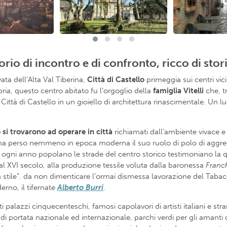
orio di incontro e di confronto, ricco di stori
ata dell’Alta Val Tiberina,
Città di Castello
primeggia sui centri vici
ria, questo centro abitato fu l’orgoglio della
famiglia Vitelli
che, t
ittà di Castello in un gioiello di architettura rinascimentale. Un 
lo si trovarono ad operare in città
richiamati dall’ambiente vivace 
n ha perso nemmeno in epoca moderna il suo ruolo di polo di aggre
che ogni anno popolano le strade del centro storico testimoniano l
dal XVI secolo, alla produzione tessile voluta dalla baronessa
Franch
in stile”. da non dimenticare l’ormai dismessa lavorazione del Taba
erno, il tifernate
Alberto Burri
.
i palazzi cinquecenteschi, famosi capolavori di artisti italiani e stran
di portata nazionale ed internazionale, parchi verdi per gli amanti 