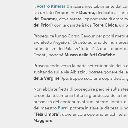
Il
vostro itinerario
inizierà inevitabilmente dal cu
Da un lato l’imponente
Duomo,
dedicato ai sant
del Duomo),
dove avrete l’opportunità di ammir
dei Priori)
con la caratteristica
Torre Civica,
un t
Proseguite lungo Corso Cavour per pochi metri e sa
architetto
Angelo di Orvieto
ed uno dei numerosi p
raffinatezze dei Palazzi “fratelli”. A questo punto
Donati
, nonché
Museo delle Arti Grafiche
.
Proseguendo verso la parte settentrionale della ci
svoltando sulla via Albizzini, potrete godere della
della Vergine
” (purtroppo solo una copia dell’ori
Non abbiate fretta di proseguire perché sulla stess
circonda, testimonia tutta la grandezza della fa
preziosità del contenuto al suo interno. Infatti, 
del maestro
Burri
, potrete iniziare la discesa lu
“Tela Umbra”,
dove ancora operano antichi telai 
Maggiore.