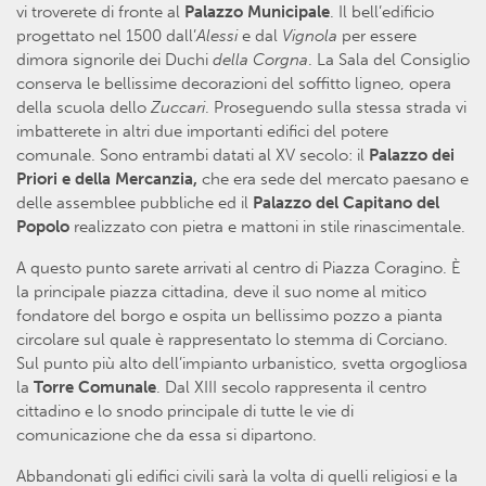
vi troverete di fronte al
Palazzo Municipale
. Il bell’edificio
progettato nel 1500 dall’
Alessi
e dal
Vignola
per essere
dimora signorile dei Duchi
della
Corgna
. La Sala del Consiglio
conserva le bellissime decorazioni del soffitto ligneo, opera
della scuola dello
Zuccari
. Proseguendo sulla stessa strada vi
imbatterete in altri due importanti edifici del potere
comunale. Sono entrambi datati al XV secolo: il
Palazzo dei
Priori e della Mercanzia,
che era sede del mercato paesano e
delle assemblee pubbliche ed il
Palazzo del Capitano del
Popolo
realizzato con pietra e mattoni in stile rinascimentale.
A questo punto sarete arrivati al centro di Piazza Coragino. È
la principale piazza cittadina, deve il suo nome al mitico
fondatore del borgo e ospita un bellissimo pozzo a pianta
circolare sul quale è rappresentato lo stemma di Corciano.
Sul punto più alto dell’impianto urbanistico, svetta orgogliosa
la
Torre Comunale
. Dal XIII secolo rappresenta il centro
cittadino e lo snodo principale di tutte le vie di
comunicazione che da essa si dipartono.
Abbandonati gli edifici civili sarà la volta di quelli religiosi e la