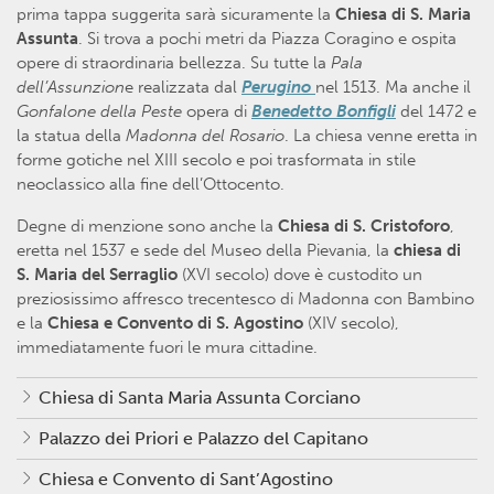
prima tappa suggerita sarà sicuramente la
Chiesa di S. Maria
Assunta
. Si trova a pochi metri da Piazza Coragino e ospita
opere di straordinaria bellezza. Su tutte la
Pala
dell’Assunzion
e realizzata dal
Perugino
nel 1513. Ma anche il
Gonfalone della Peste
opera di
Benedetto
Bonfigli
del 1472 e
la statua della
Madonna del Rosario
. La chiesa venne eretta in
forme gotiche nel XIII secolo e poi trasformata in stile
neoclassico alla fine dell’Ottocento.
Degne di menzione sono anche la
Chiesa di S. Cristoforo
,
eretta nel 1537 e sede del Museo della Pievania, la
chiesa di
S. Maria del Serraglio
(XVI secolo) dove è custodito un
preziosissimo affresco trecentesco di Madonna con Bambino
e la
Chiesa e Convento di S. Agostino
(XIV secolo),
immediatamente fuori le mura cittadine.
Chiesa di Santa Maria Assunta Corciano
Palazzo dei Priori e Palazzo del Capitano
Chiesa e Convento di Sant’Agostino