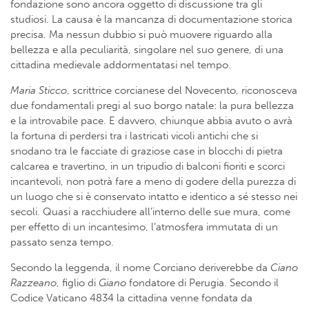
fondazione sono ancora oggetto di discussione tra gli
studiosi. La causa è la mancanza di documentazione storica
precisa. Ma nessun dubbio si può muovere riguardo alla
bellezza e alla peculiarità, singolare nel suo genere, di una
cittadina medievale addormentatasi nel tempo.
Maria Sticco
, scrittrice corcianese del Novecento, riconosceva
due fondamentali pregi al suo borgo natale: la pura bellezza
e la introvabile pace. E davvero, chiunque abbia avuto o avrà
la fortuna di perdersi tra i lastricati vicoli antichi che si
snodano tra le facciate di graziose case in blocchi di pietra
calcarea e travertino, in un tripudio di balconi fioriti e scorci
incantevoli, non potrà fare a meno di godere della purezza di
un luogo che si è conservato intatto e identico a sé stesso nei
secoli. Quasi a racchiudere all’interno delle sue mura, come
per effetto di un incantesimo, l’atmosfera immutata di un
passato senza tempo.
Secondo la leggenda, il nome Corciano deriverebbe da
Ciano
Razzeano
, figlio di
Giano
fondatore di Perugia. Secondo il
Codice Vaticano 4834 la cittadina venne fondata da