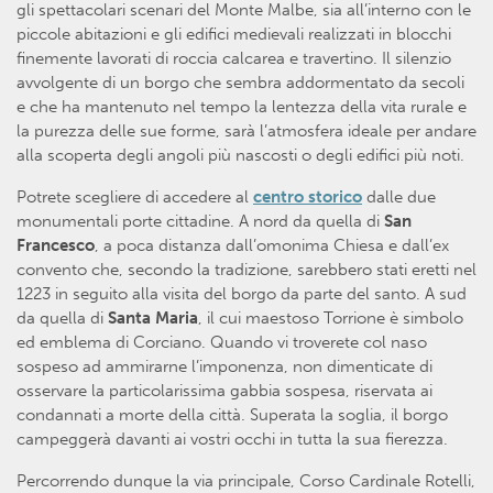
gli spettacolari scenari del Monte Malbe, sia all’interno con le
piccole abitazioni e gli edifici medievali realizzati in blocchi
finemente lavorati di roccia calcarea e travertino. Il silenzio
avvolgente di un borgo che sembra addormentato da secoli
e che ha mantenuto nel tempo la lentezza della vita rurale e
la purezza delle sue forme, sarà l’atmosfera ideale per andare
alla scoperta degli angoli più nascosti o degli edifici più noti.
Potrete scegliere di accedere al
centro storico
dalle due
monumentali porte cittadine. A nord da quella di
San
Francesco
, a poca distanza dall’omonima Chiesa e dall’ex
convento che, secondo la tradizione, sarebbero stati eretti nel
1223 in seguito alla visita del borgo da parte del santo. A sud
da quella di
Santa Maria
, il cui maestoso Torrione è simbolo
ed emblema di Corciano. Quando vi troverete col naso
sospeso ad ammirarne l’imponenza, non dimenticate di
osservare la particolarissima gabbia sospesa, riservata ai
condannati a morte della città. Superata la soglia, il borgo
campeggerà davanti ai vostri occhi in tutta la sua fierezza.
Percorrendo dunque la via principale, Corso Cardinale Rotelli,