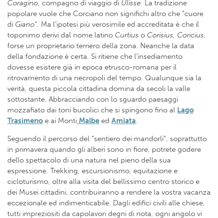
Coragino
, compagno di viaggio di
Ulisse
. La tradizione
popolare vuole che Corciano non significhi altro che “cuore
di
Giano
“. Ma l’ipotesi più verosimile ed accreditata è che il
toponimo derivi dal nome latino
Curtius
o
Corisius, Coricius
,
forse un proprietario terriero della zona. Neanche la data
della fondazione è certa. Si ritiene che l’insediamento
dovesse esistere già in epoca etrusco-romana per il
ritrovamento di una necropoli del tempo. Qualunque sia la
verità, questa piccola cittadina domina da secoli la valle
sottostante. Abbracciando con lo sguardo paesaggi
mozzafiato dai toni bucolici che si spingono fino al
Lago
Trasimeno
e ai Monti
Malbe
ed
Amiata
.
Seguendo il percorso del “sentiero dei mandorli”, soprattutto
in primavera quando gli alberi sono in fiore, potrete godere
dello spettacolo di una natura nel pieno della sua
espressione. Trekking, escursionismo, equitazione e
cicloturismo, oltre alla visita del bellissimo centro storico e
dei Musei cittadini, contribuiranno a rendere la vostra vacanza
eccezionale ed indimenticabile. Dagli edifici civili alle chiese,
tutti impreziositi da capolavori degni di nota, ogni angolo vi