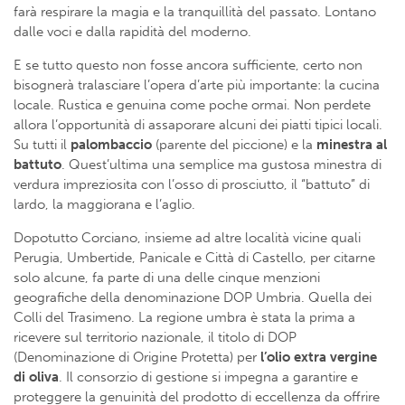
farà respirare la magia e la tranquillità del passato. Lontano
dalle voci e dalla rapidità del moderno.
E se tutto questo non fosse ancora sufficiente, certo non
bisognerà tralasciare l’opera d’arte più importante: la cucina
locale. Rustica e genuina come poche ormai. Non perdete
allora l’opportunità di assaporare alcuni dei piatti tipici locali.
Su tutti il
palombaccio
(parente del piccione) e la
minestra al
battuto
. Quest’ultima una semplice ma gustosa minestra di
verdura impreziosita con l’osso di prosciutto, il “battuto” di
lardo, la maggiorana e l’aglio.
Dopotutto Corciano, insieme ad altre località vicine quali
Perugia, Umbertide, Panicale e Città di Castello, per citarne
solo alcune, fa parte di una delle cinque menzioni
geografiche della denominazione DOP Umbria. Quella dei
Colli del Trasimeno. La regione umbra è stata la prima a
ricevere sul territorio nazionale, il titolo di DOP
(Denominazione di Origine Protetta) per
l’olio extra vergine
di oliva
. Il consorzio di gestione si impegna a garantire e
proteggere la genuinità del prodotto di eccellenza da offrire