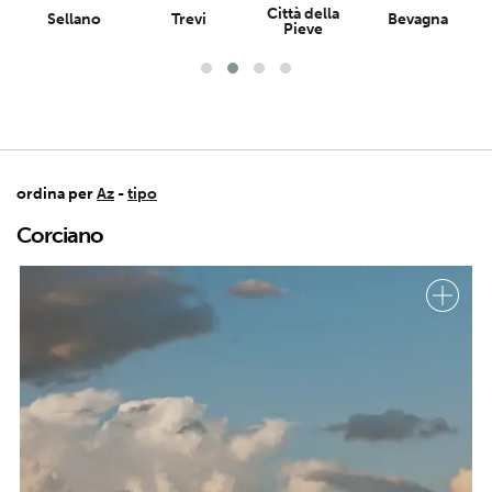
Città della
Sellano
Trevi
Bevagna
Pieve
ordina per
Az
-
tipo
Corciano