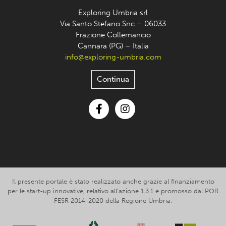
Exploring Umbria srl
Via Santo Stefano Snc – 06033
Frazione Collemancio
Cannara (PG) – Italia
info@exploring-umbria.com
Continua
Facebook
Instagram
Il presente portale è stato realizzato anche grazie al finanziamento
per le start-up innovative, relativo all’azione 1.3.1 e promosso dal POR
FESR 2014-2020 della Regione Umbria.