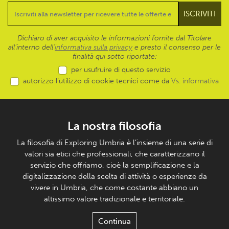
Dichiaro di aver acquisito le informazioni fornite dal Titolare
all’interno dell'
informativa sulla privacy
e presto il consenso per le
finalità qui sotto riportate:
per usufruire di questo servizio
autorizzo l’utilizzo di cookie tecnici come da
Vs. informativa
La nostra filosofia
La filosofia di Exploring Umbria è l’insieme di una serie di
valori sia etici che professionali, che caratterizzano il
servizio che offriamo, cioè la semplificazione e la
digitalizzazione della scelta di attività o esperienze da
vivere in Umbria, che come costante abbiano un
altissimo valore tradizionale e territoriale.
Continua