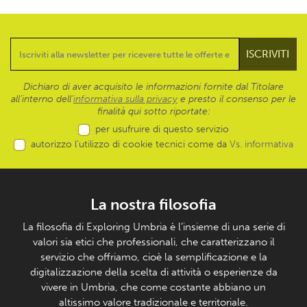
Dichiaro di aver acquisito le informazioni fornite dal Titolare
all’interno dell'
informativa sulla privacy
e presto il consenso per le
finalità qui sotto riportate:
per usufruire di questo servizio
autorizzo l’utilizzo di cookie tecnici come da
Vs. informativa
La nostra filosofia
La filosofia di Exploring Umbria è l’insieme di una serie di
valori sia etici che professionali, che caratterizzano il
servizio che offriamo, cioè la semplificazione e la
digitalizzazione della scelta di attività o esperienze da
vivere in Umbria, che come costante abbiano un
altissimo valore tradizionale e territoriale.