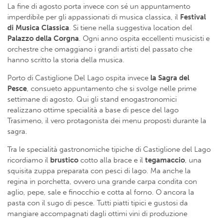
La fine di agosto porta invece con sé un appuntamento
imperdibile per gli appassionati di musica classica, il
Festival
di Musica Classica
. Si tiene nella suggestiva location del
Palazzo della Corgna
. Ogni anno ospita eccellenti musicisti e
orchestre che omaggiano i grandi artisti del passato che
hanno scritto la storia della musica.
Porto di Castiglione Del Lago ospita invece
la Sagra del
Pesce
, consueto appuntamento che si svolge nelle prime
settimane di agosto. Qui gli stand enogastronomici
realizzano ottime specialità a base di pesce del lago
Trasimeno, il vero protagonista dei menu proposti durante la
sagra.
Tra le specialità gastronomiche tipiche di Castiglione del Lago
ricordiamo il
brustico
cotto alla brace e il
tegamaccio
, una
squisita zuppa preparata con pesci di lago. Ma anche la
regina in porchetta, ovvero una grande carpa condita con
aglio, pepe, sale e finocchio e cotta al forno. O ancora la
pasta con il sugo di pesce. Tutti piatti tipici e gustosi da
mangiare accompagnati dagli ottimi vini di produzione