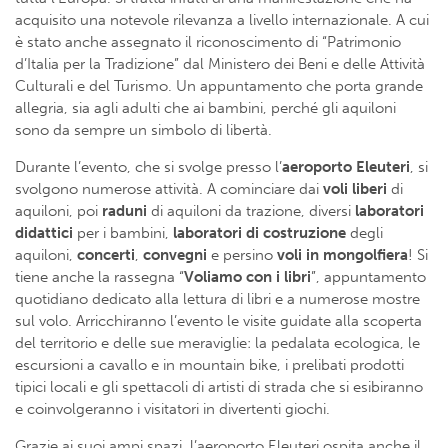
acquisito una notevole rilevanza a livello internazionale. A cui
è stato anche assegnato il riconoscimento di “Patrimonio
d’Italia per la Tradizione” dal Ministero dei Beni e delle Attività
Culturali e del Turismo. Un appuntamento che porta grande
allegria, sia agli adulti che ai bambini, perché gli aquiloni
sono da sempre un simbolo di libertà.
Durante l’evento, che si svolge presso l’
aeroporto Eleuteri
, si
svolgono numerose attività. A cominciare dai
voli liberi
di
aquiloni, poi
raduni
di aquiloni da trazione, diversi
laboratori
didattici
per i bambini,
laboratori di costruzione
degli
aquiloni,
concerti
,
convegni
e persino
voli in mongolfiera
! Si
tiene anche la rassegna “
Voliamo con i libri
”, appuntamento
quotidiano dedicato alla lettura di libri e a numerose mostre
sul volo. Arricchiranno l’evento le visite guidate alla scoperta
del territorio e delle sue meraviglie: la pedalata ecologica, le
escursioni a cavallo e in mountain bike, i prelibati prodotti
tipici locali e gli spettacoli di artisti di strada che si esibiranno
e coinvolgeranno i visitatori in divertenti giochi.
Grazie ai suoi ampi spazi, l’aeroporto Eleuteri ospita anche il