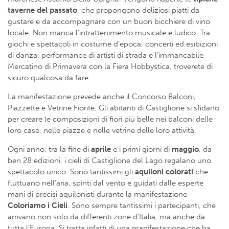
taverne del passato
, che propongono deliziosi piatti da
gustare e da accompagnare con un buon bicchiere di vino
locale. Non manca l’intrattenimento musicale e ludico. Tra
giochi e spettacoli in costume d’epoca, concerti ed esibizioni
di danza, performance di artisti di strada e l’immancabile
Mercatino di Primavera con la Fiera Hobbystica, troverete di
sicuro qualcosa da fare.
La manifestazione prevede anche il Concorso Balconi,
Piazzette e Vetrine Fiorite. Gli abitanti di Castiglione si sfidano
per creare le composizioni di fiori più belle nei balconi delle
loro case, nelle piazze e nelle vetrine delle loro attività.
Ogni anno, tra la fine di
aprile
e i primi giorni di
maggio
, da
ben 28 edizioni, i cieli di Castiglione del Lago regalano uno
spettacolo unico. Sono tantissimi gli
aquiloni colorati
che
fluttuano nell’aria, spinti dal vento e guidati dalle esperte
mani di precisi aquilonisti durante la manifestazione
Coloriamo i Cieli
. Sono sempre tantissimi i partecipanti, che
arrivano non solo da differenti zone d’Italia, ma anche da
tutta l’Europa. Si tratta infatti di una manifestazione che ha