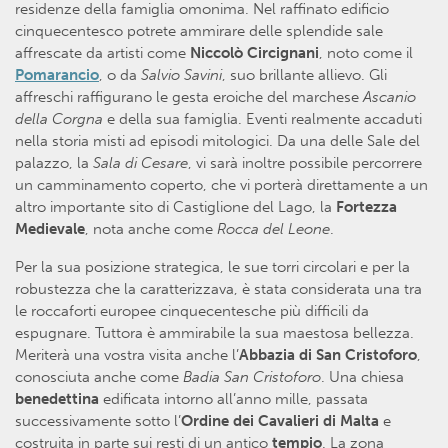
residenze della famiglia omonima. Nel raffinato edificio
cinquecentesco potrete ammirare delle splendide sale
affrescate da artisti come
Niccolò Circignani
, noto come il
Pomarancio
, o da
Salvio Savini
, suo brillante allievo. Gli
affreschi raffigurano le gesta eroiche del marchese
Ascanio
della Corgna
e della sua famiglia. Eventi realmente accaduti
nella storia misti ad episodi mitologici. Da una delle Sale del
palazzo, la
Sala di Cesare
, vi sarà inoltre possibile percorrere
un camminamento coperto, che vi porterà direttamente a un
altro importante sito di Castiglione del Lago, la
Fortezza
Medievale
, nota anche come
Rocca del Leone
.
Per la sua posizione strategica, le sue torri circolari e per la
robustezza che la caratterizzava, è stata considerata una tra
le roccaforti europee cinquecentesche più difficili da
espugnare. Tuttora è ammirabile la sua maestosa bellezza.
Meriterà una vostra visita anche l’
Abbazia di San Cristoforo
,
conosciuta anche come
Badia San Cristoforo
. Una chiesa
benedettina
edificata intorno all’anno mille, passata
successivamente sotto l’
Ordine dei Cavalieri di Malta
e
costruita in parte sui resti di un antico
tempio
. La zona