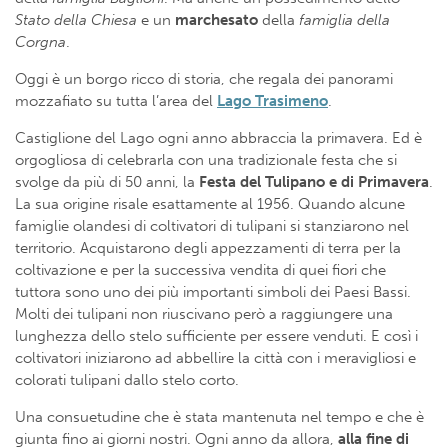
Stato della Chiesa
e un
marchesato
della
famiglia
della
Corgna
.
Oggi è un borgo ricco di storia, che regala dei panorami
mozzafiato su tutta l’area del
Lago Trasimeno
.
Castiglione del Lago ogni anno abbraccia la primavera. Ed è
orgogliosa di celebrarla con una tradizionale festa che si
svolge da più di 50 anni, la
Festa del Tulipano e di Primavera
.
La sua origine risale esattamente al 1956. Quando alcune
famiglie olandesi di coltivatori di tulipani si stanziarono nel
territorio. Acquistarono degli appezzamenti di terra per la
coltivazione e per la successiva vendita di quei fiori che
tuttora sono uno dei più importanti simboli dei Paesi Bassi.
Molti dei tulipani non riuscivano però a raggiungere una
lunghezza dello stelo sufficiente per essere venduti. E così i
coltivatori iniziarono ad abbellire la città con i meravigliosi e
colorati tulipani dallo stelo corto.
Una consuetudine che è stata mantenuta nel tempo e che è
giunta fino ai giorni nostri. Ogni anno da allora,
a
lla fine di