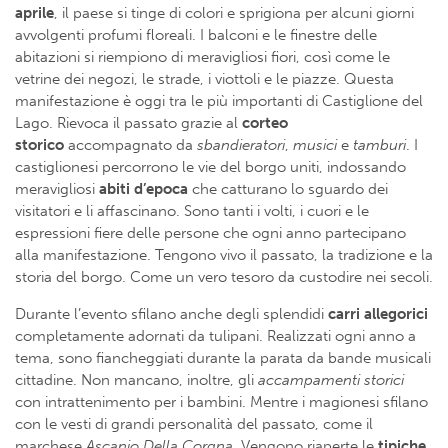
aprile
, il paese si tinge di colori e sprigiona per alcuni giorni
avvolgenti profumi floreali. I balconi e le finestre delle
abitazioni si riempiono di meravigliosi fiori, così come le
vetrine dei negozi, le strade, i viottoli e le piazze. Questa
manifestazione è oggi tra le più importanti di Castiglione del
Lago. Rievoca il passato grazie al
corteo
storico
accompagnato da
sbandieratori
,
musici
e
tamburi
. I
castiglionesi percorrono le vie del borgo uniti, indossando
meravigliosi
abiti d’epoca
che catturano lo sguardo dei
visitatori e li affascinano. Sono tanti i volti, i cuori e le
espressioni fiere delle persone che ogni anno partecipano
alla manifestazione. Tengono vivo il passato, la tradizione e la
storia del borgo. Come un vero tesoro da custodire nei secoli.
Durante l’evento sfilano anche degli splendidi
carri allegorici
completamente adornati da tulipani. Realizzati ogni anno a
tema, sono fiancheggiati durante la parata da bande musicali
cittadine. Non mancano, inoltre, gli
accampamenti storici
con intrattenimento per i bambini. Mentre i magionesi sfilano
con le vesti di grandi personalità del passato, come il
marchese
Ascanio Della Corgna
. Vengono riaperte le
tipiche