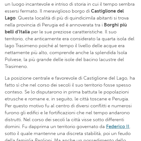
un luogo incantevole e intriso di storia in cui il tempo sembra
essersi fermato. Il meraviglioso borgo di
Castiglione del
Lago
. Questa località di più di quindicimila abitanti si trova
nella provincia di Perugia ed è annoverata tra i
Borghi più
belli d’Italia
per le sue preziose caratteristiche. Il suo
territorio, che anticamente era considerato la quarta isola del
lago Trasimeno poiché al tempo il livello delle acque era
nettamente più alto, comprende anche la splendida Isola
Polvese, la più grande delle isole del bacino lacustre del
Trasimeno.
La posizione centrale e favorevole di Castiglione del Lago, ha
fatto sì che nel corso dei secoli il suo territorio fosse spesso
conteso. Se lo disputarono in prima battuta le popolazioni
etrusche e romane e, in seguito, le città toscane e Perugia.
Per questo motivo fu al centro di diversi conflitti e numerosi
furono gli edifici e le fortificazioni che nel tempo andarono
distrutti. Nel corso dei secoli la città visse sotto differenti
domini. Fu dapprima un territorio governato da
Federico II
,
sotto il quale mantenne una discreta stabilità, poi un feudo
della
famiglia Baglioni
. Ma anche un possedimento dello