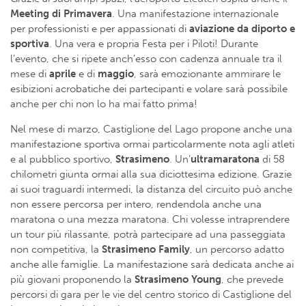
Meeting di Primavera
. Una manifestazione internazionale
per professionisti e per appassionati di
aviazione da diporto
e
sportiva
. Una vera e propria Festa per i Piloti! Durante
l’evento, che si ripete anch’esso con cadenza annuale tra il
mese di
aprile
e di
maggio
, sarà emozionante ammirare le
esibizioni acrobatiche dei partecipanti e volare sarà possibile
anche per chi non lo ha mai fatto prima!
Nel mese di marzo, Castiglione del Lago propone anche una
manifestazione sportiva ormai particolarmente nota agli atleti
e al pubblico sportivo,
Strasimeno
. Un’
ultramaratona
di 58
chilometri giunta ormai alla sua diciottesima edizione. Grazie
ai suoi traguardi intermedi, la distanza del circuito può anche
non essere percorsa per intero, rendendola anche una
maratona o una mezza maratona. Chi volesse intraprendere
un tour più rilassante, potrà partecipare ad una passeggiata
non competitiva, la
Strasimeno Family
, un percorso adatto
anche alle famiglie. La manifestazione sarà dedicata anche ai
più giovani proponendo la
Strasimeno Young
, che prevede
percorsi di gara per le vie del centro storico di Castiglione del