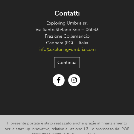
Contatti
Exploring Umbria srl
Via Santo Stefano Snc – 06033
Frazione Collemancio
Cannara (PG) – Italia
info@exploring-umbria.com
Continua
Facebook
Instagram
Il presente portale è stato realizzato anche grazie al finanziamento
per le start-up innovative, relativo all’azione 1.3.1 e promosso dal POR