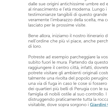
dalle sue origini antichissime umbre ed 
al rinascimento e l’età moderna. Lungo i v
testimonianze tangibili di questo grande p
veramente l’imbarazzo della scelta, ma 
lasciato per le prossime visite.
Bene allora, iniziamo il nostro itinerario 
nell’ordine che più vi piace, anche perch
di loro.
Potreste ad esempio parcheggiare la vos
subito fuori le mura. Partendo da questo p
raggiungere il centro città, infatti, dovre
potrete visitare gli ambienti originali co
talmente una rivolta del popolo perugino 
una via di fuga in caso le cose si fosser
dei quartieri più belli di Perugia con le 
famiglia di nobili ostile al suo controllo. 
distruggendo praticamente tutta la rocca
visitabile, dove sopra sorgono i
Giardini