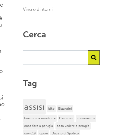
no
Vino e dintorni
è
a
Cerca
a
to
Tag
si
no
assisi
bike
Bizantini
,
braccio da montone
Cammini
coronavirus
cosa fare a perugia
cosa vedere a perugia
covid19
dpcm
Ducato di Spoleto