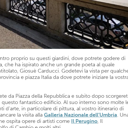
ntro proprio su questi giardini, dove potrete godere di
a, che ha ispirato anche un grande poeta al quale
itolato, Giosuè Carducci. Godetevi la vista per qualch
 provincia e piazza Italia da dove potrete iniziare la vostr
te da Piazza della Repubblica e subito dopo scorgere
 questo fantastico edificio. Al suo interno sono molte l
 d’arte, in particolare di pittura, al vostro itinerario di
ncare la visita alla
Galleria Nazionale dell’Umbria
. Un
he ospita opere di artisti come
Il Perugino
, Il
lfo di Cambio e molti altri.