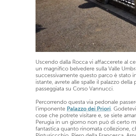
Uscendo dalla Rocca vi affaccerete al ce
un magnifico belvedere sulla Valle Umbr
successivamente questo parco è stato int
istante, avrete alle spalle il palazzo della
passeggiata su Corso Vannucci.
Percorrendo questa via pedonale passere
l’imponente
Palazzo dei Priori
. Godetevi
cose che potrete visitare e, se siete amanti
Perugia in un giorno non può di certo ma
fantastica quanto rinomata collezione, c
Pinturiccchio, Piero della Francesca, Arno