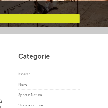
Categorie
Itinerari
News
Sport e Natura
iù
Storia e cultura
n