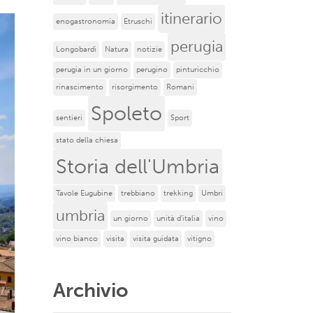
itinerario
enogastronomia
Etruschi
perugia
Longobardi
Natura
notizie
perugia in un giorno
perugino
pinturicchio
rinascimento
risorgimento
Romani
Spoleto
sentieri
Sport
stato della chiesa
Storia dell'Umbria
Tavole Eugubine
trebbiano
trekking
Umbri
umbria
un giorno
unità d'italia
vino
vino bianco
visita
visita guidata
vitigno
Archivio