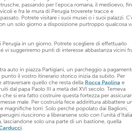
etrusche, passando per l’epoca romana, il medioevo, fi
icoli e fra le mura di Perugia troverete tracce e
assato. Potrete visitare i suoi musei o i suoi palazzi. C’
con un solo giorno a disposizione purtroppo qualcosa v
di Perugia in un giorno. Potrete scegliere di effettuarlo
é vi suggeriremo punti di interesse abbastanza vicini fr
tra auto in piazza Partigiani, un parcheggio a pagamen
unto il vostro itinerario storico inizia da subito. Per
te attraversare quello che resta della
Rocca Paolina
e
struiti dal papa Paolo III a metà del XVI secolo. Temeva
che si era fatto costruire questa fortezza per assicurar
o messe male. Per costruirla fece addirittura abbattere u
sue magnifiche torri. Solo perché popolato dai Baglioni,
I perugini riuscirono a liberarsene solo con l’unità d’Italia
, lasciandone solo una parte di un bastione, quella
 Carducci
.