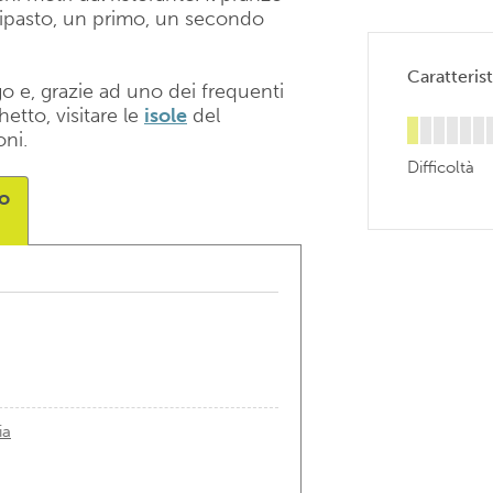
tipasto, un primo, un secondo
Caratteris
go e, grazie ad uno dei frequenti
hetto, visitare le
isole
del
oni.
Difficoltà
no
ia