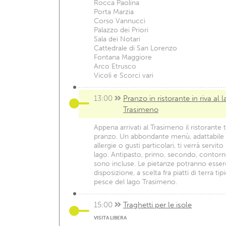
Rocca Paolina
Porta Marzia
Corso Vannucci
Palazzo dei Priori
Sala dei Notari
Cattedrale di San Lorenzo
Fontana Maggiore
Arco Etrusco
Vicoli e Scorci vari
13:00
Pranzo in ristorante in riva al 
Trasimeno
Appena arrivati al Trasimeno il ristorante t
pranzo. Un abbondante menù, adattabile a
allergie o gusti particolari, ti verrà servito
lago. Antipasto, primo, secondo, contor
sono incluse. Le pietanze potranno essere
disposizione, a scelta fra piatti di terra tip
pesce del lago Trasimeno.
15:00
Traghetti per le isole
VISITA LIBERA