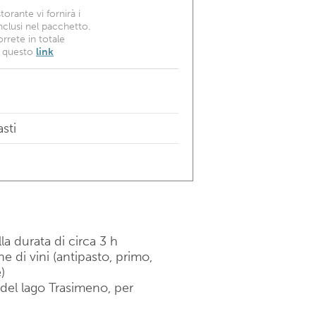
torante vi fornirà i
inclusi nel pacchetto.
orrete in totale
a questo
link
sti
lla durata di circa 3 h
 di vini (antipasto, primo,
)
li del lago Trasimeno, per