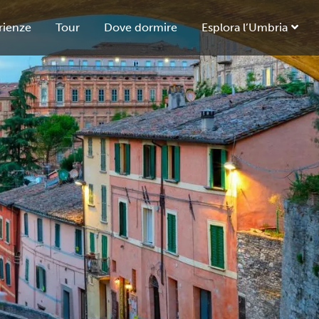
rienze
Tour
Dove dormire
Esplora l’Umbria