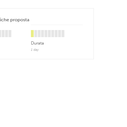
tiche proposta
Durata
1 day