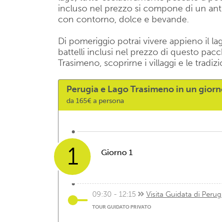
incluso nel prezzo si compone di un an
con contorno, dolce e bevande.
Di pomeriggio potrai vivere appieno il la
battelli inclusi nel prezzo di questo pacc
Trasimeno, scoprirne i villaggi e le tradizi
Perugia e Lago Trasimeno in un gior
da 165€ a persona
1
Giorno 1
09:30 - 12:15
Visita Guidata di Perug
TOUR GUIDATO PRIVATO