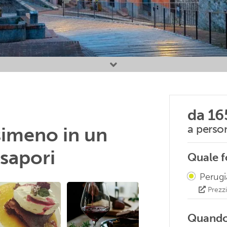
da
16
a perso
simeno in un
 sapori
Quale f
Perugi
Prezzi
Quando 