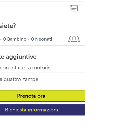
siete?
te aggiuntive
 con difficoltà motorie
 a quattro zampe
Prenota ora
Richiesta informazioni