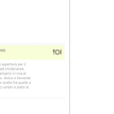
lago
i aspetterà per il
d intolleranze,
 proprio in riva al
no, dolce e bevande
 scelte fra quelle a
ici umbri o piatti di