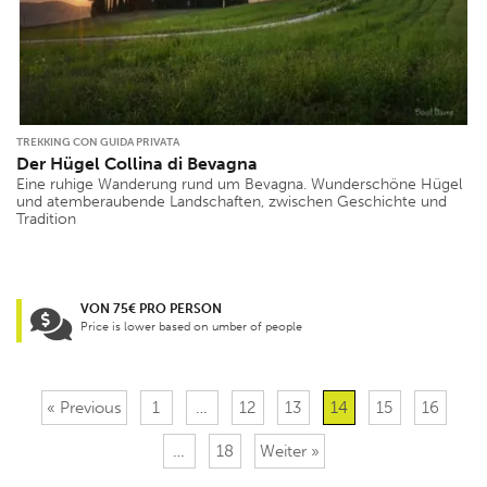
TREKKING CON GUIDA PRIVATA
Der Hügel Collina di Bevagna
Eine ruhige Wanderung rund um Bevagna. Wunderschöne Hügel
und atemberaubende Landschaften, zwischen Geschichte und
Tradition
VON 75€ PRO PERSON
Price is lower based on umber of people
« Previous
1
…
12
13
14
15
16
…
18
Weiter »