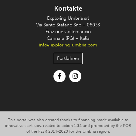
Kontakte
Exploring Umbria srl
Via Santo Stefano Snc – 06033
Frazione Collemancio
Cannara (PG) – Italia
info@exploring-umbria.com
Fortfahren
Facebook
Instagram
This portal was also created thanks to financing made available to
innovative start-ups, related to action 1.3.1 and promoted by the POR
of the FESR 2014-2020 for the Umbria region.