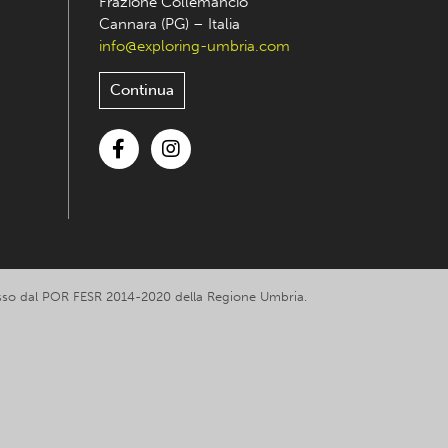
Frazione Collemancio
Cannara (PG) – Italia
info@exploring-umbria.com
Continua
Facebook
Instagram
romosso dal POR FESR 2014-2020 della Regione Umbria.