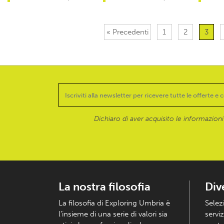
« Precedenti
1
2
3
Dichiaro di aver acquisito le informazioni f
La nostra filosofia
Div
La filosofia di Exploring Umbria è
Selez
l’insieme di una serie di valori sia
serviz