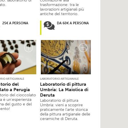
lo: laboratorio di
coltivazione alla
ato.
trasformazione: tra le
lavorazioni artigianali più
antiche del territorio.
25€ A PERSONA
DA 60€ A PERSONA
RIO ARTIGIANALE
LABORATORIO ARTIGIANALE
torio del
Laboratorio di pittura
lato a Perugia
Umbria: La Maiolica di
Deruta
atorio del cioccolato
ia è un’esperienza
Laboratorio di pittura
gna del gusto e del
Umbria: vieni a scoprire
mento!
praticamente l’arte storica
della pittura artigianale delle
ceramiche di Deruta.