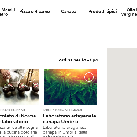
 Metalli
Olio 
Pizzo e Ricamo
Canapa
Prodotti tipici
etro
Vergine
ordina per
Az
-
tipo
RIO ARTIGIANALE
LABORATORIO ARTIGIANALE
colato di Norcia.
Laboratorio artigianale
e laboratorio
canapa Umbria
za unica all’insegna
Laboratorio artigianale
ella cucina dolciaria
canapa in Umbria, dalla