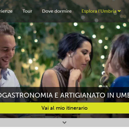
rienze
Tour
Dove dormire
Esplora l’Umbria
GASTRONOMIA E ARTIGIANATO IN UM
Vai al mio itinerario