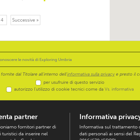
4
Successive »
ornite dal Titolare all’interno dell'
informativa sulla privacy
e presto il c
per usufruire di questo servizio
autorizzo l’utilizzo di cookie tecnici come da
Vs. informativa
enta partner
Informativa privac
ioniamo fornitori partner di
Informativa sul trattamento 
i turistici da inserire nel
dati personali ai sensi del R