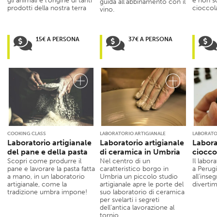
gli animali e l’origine di tanti
e non so
guida all’abbinamento con il
prodotti della nostra terra
cioccol
vino.
15€ A PERSONA
37€ A PERSONA
COOKING CLASS
LABORATORIO ARTIGIANALE
LABORATO
Laboratorio artigianale
Laboratorio artigianale
Labora
del pane e della pasta
di ceramica in Umbria
ciocco
Scopri come produrre il
Nel centro di un
Il labor
pane e lavorare la pasta fatta
caratteristico borgo in
a Perug
a mano, in un laboratorio
Umbria un piccolo studio
all’inse
artigianale, come la
artigianale apre le porte del
diverti
tradizione umbra impone!
suo laboratorio di ceramica
per svelarti i segreti
dell’antica lavorazione al
tornio