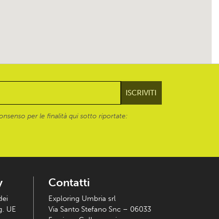
onsenso per le finalità qui sotto riportate:
y
Contatti
dei
Exploring Umbria srl
eg. UE
Via Santo Stefano Snc – 06033