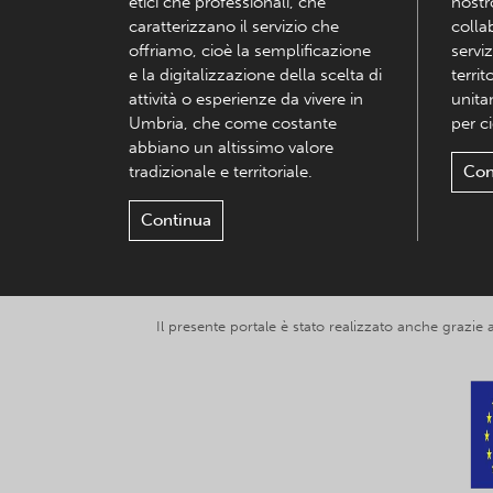
etici che professionali, che
nostr
caratterizzano il servizio che
colla
offriamo, cioè la semplificazione
serviz
e la digitalizzazione della scelta di
territ
attività o esperienze da vivere in
unita
Umbria, che come costante
per c
abbiano un altissimo valore
tradizionale e territoriale.
Con
Continua
Il presente portale è stato realizzato anche grazie