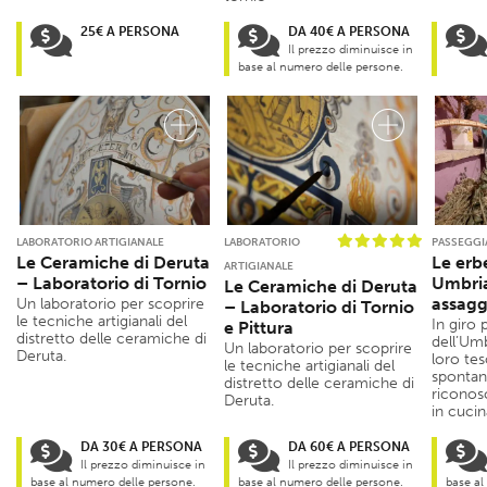
25€ A PERSONA
DA 40€ A PERSONA
Il prezzo diminuisce in
base al numero delle persone.
LABORATORIO ARTIGIANALE
LABORATORIO
PASSEGGI
Le Ceramiche di Deruta
Le erb
ARTIGIANALE
– Laboratorio di Tornio
Umbria
Le Ceramiche di Deruta
assagg
Un laboratorio per scoprire
– Laboratorio di Tornio
le tecniche artigianali del
In giro 
e Pittura
distretto delle ceramiche di
dell’Umb
Un laboratorio per scoprire
Deruta.
loro tes
le tecniche artigianali del
spontan
distretto delle ceramiche di
riconosc
Deruta.
in cucin
DA 30€ A PERSONA
DA 60€ A PERSONA
Il prezzo diminuisce in
Il prezzo diminuisce in
base al numero delle persone.
base al numero delle persone.
base al