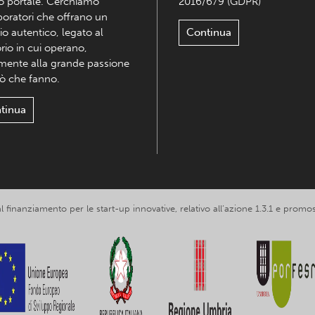
o portale. Cerchiamo
2016/679 (GDPR)
boratori che offrano un
io autentico, legato al
Continua
orio in cui operano,
mente alla grande passione
iò che fanno.
tinua
 al finanziamento per le start-up innovative, relativo all’azione 1.3.1 e p