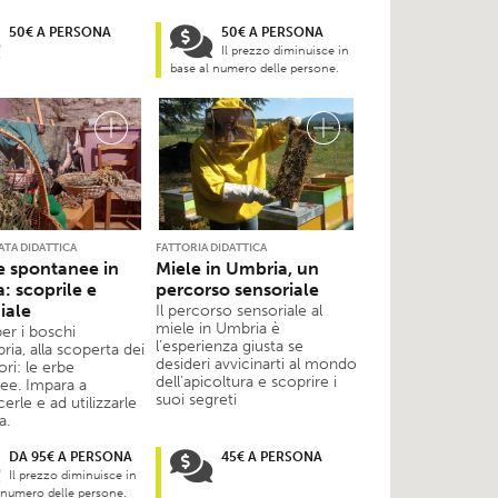
50€ A PERSONA
50€ A PERSONA
Il prezzo diminuisce in
base al numero delle persone.
ATA DIDATTICA
FATTORIA DIDATTICA
e spontanee in
Miele in Umbria, un
: scoprile e
percorso sensoriale
iale
Il percorso sensoriale al
miele in Umbria è
per i boschi
l’esperienza giusta se
ria, alla scoperta dei
desideri avvicinarti al mondo
ori: le erbe
dell’apicoltura e scoprire i
ee. Impara a
suoi segreti
erle e ad utilizzarle
a.
DA 95€ A PERSONA
45€ A PERSONA
Il prezzo diminuisce in
 numero delle persone.