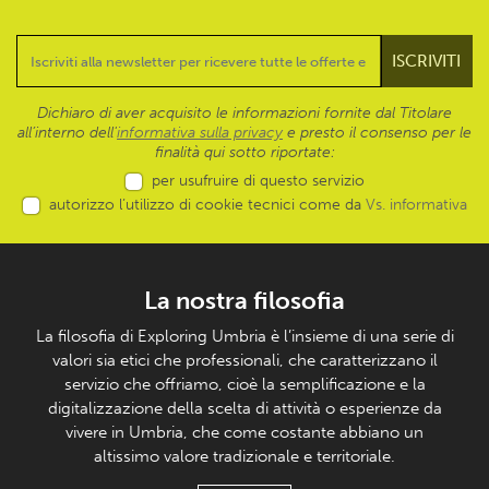
Dichiaro di aver acquisito le informazioni fornite dal Titolare
all’interno dell'
informativa sulla privacy
e presto il consenso per le
finalità qui sotto riportate:
per usufruire di questo servizio
autorizzo l’utilizzo di cookie tecnici come da
Vs. informativa
La nostra filosofia
La filosofia di Exploring Umbria è l’insieme di una serie di
valori sia etici che professionali, che caratterizzano il
servizio che offriamo, cioè la semplificazione e la
digitalizzazione della scelta di attività o esperienze da
vivere in Umbria, che come costante abbiano un
altissimo valore tradizionale e territoriale.