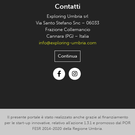
Contatti
Exploring Umbria srl
Via Santo Stefano Snc – 06033
Frazione Collemancio
Cannara (PG) – Italia
info@exploring-umbria.com
Continua
Facebook
Instagram
Il presente portale è stato realizzato anche grazie al finanziamento
per le start-up innovative, relativo all’azione 1.3.1 e promosso dal POR
FESR 2014-2020 della Regione Umbria.