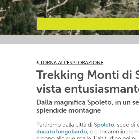
Attività preferite
TORNA ALL'ESPLORAZIONE
Trekking Monti di 
vista entusiasmant
Dalla magnifica Spoleto, in un se
splendide montagne
Partiremo dalla città di
Spoleto
, sede di
ducato longobardo
, e ci incamminerem
ergono alle sue spalle. L’altitudine nel p