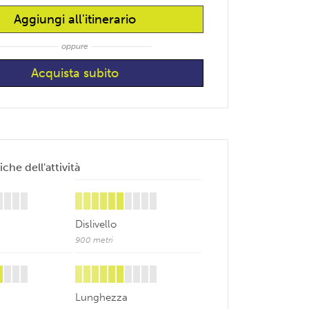
Aggiungi all'itinerario
oppure
iche dell'attività
Dislivello
900 metri
Lunghezza