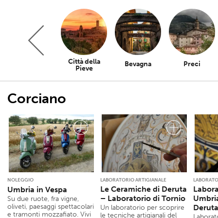
Città della
Trevi
Bevagna
Preci
Pieve
Corciano
NOLEGGIO
LABORATORIO ARTIGIANALE
LABORATO
Le Ceramiche di Deruta
Labora
Umbria in Vespa
– Laboratorio di Tornio
Umbria
Su due ruote, fra vigne,
oliveti, paesaggi spettacolari
Derut
Un laboratorio per scoprire
e tramonti mozzafiato. Vivi
le tecniche artigianali del
Laborato