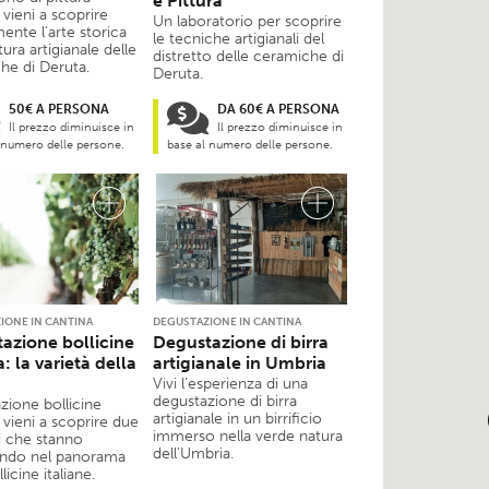
e Pittura
vieni a scoprire
Un laboratorio per scoprire
ente l’arte storica
le tecniche artigianali del
ttura artigianale delle
distretto delle ceramiche di
he di Deruta.
Deruta.
50€ A PERSONA
DA 60€ A PERSONA
Il prezzo diminuisce in
Il prezzo diminuisce in
 numero delle persone.
base al numero delle persone.
IONE IN CANTINA
DEGUSTAZIONE IN CANTINA
azione bollicine
Degustazione di birra
: la varietà della
artigianale in Umbria
Vivi l’esperienza di una
degustazione di birra
zione bollicine
artigianale in un birrificio
vieni a scoprire due
immerso nella verde natura
i che stanno
dell’Umbria.
ndo nel panorama
licine italiane.