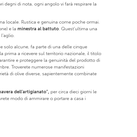
ri degni di nota, ogni angolo vi farà respirare la
ucina locale. Rustica e genuina come poche ormai.
one) e la
minestra al battuto
. Quest’ultima una
l’aglio.
ne solo alcune, fa parte di una delle cinque
ima a ricevere sul territorio nazionale, il titolo
arantire e proteggere la genuinità del prodotto di
vembre. Troverete numerose manifestazioni
arietà di olive diverse, sapientemente combinate
avera dell’artigianato”,
per circa dieci giorni le
 avrete modo di ammirare o portare a casa i