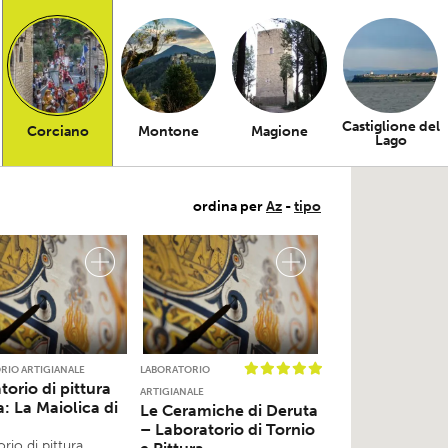
Castiglione del
Corciano
Montone
Magione
Lago
ordina per
Az
-
tipo
RIO ARTIGIANALE
LABORATORIO
torio di pittura
ARTIGIANALE
: La Maiolica di
Le Ceramiche di Deruta
a
– Laboratorio di Tornio
rio di pittura