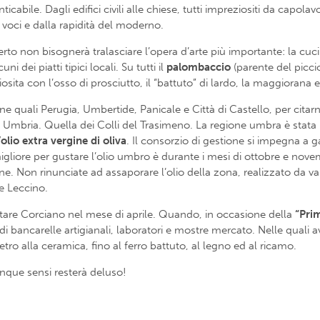
abile. Dagli edifici civili alle chiese, tutti impreziositi da capolavo
 voci e dalla rapidità del moderno.
erto non bisognerà tralasciare l’opera d’arte più importante: la c
 dei piatti tipici locali. Su tutti il
palombaccio
(parente del picci
ta con l’osso di prosciutto, il “battuto” di lardo, la maggiorana e 
ne quali Perugia, Umbertide, Panicale e Città di Castello, per citar
ia. Quella dei Colli del Trasimeno. La regione umbra è stata la pr
l’olio extra vergine di oliva
. Il consorzio di gestione si impegna a g
 migliore per gustare l’olio umbro è durante i mesi di ottobre e no
one. Non rinunciate ad assaporare l’olio della zona, realizzato da v
 e Leccino.
isitare Corciano nel mese di aprile. Quando, in occasione della
“Prim
di bancarelle artigianali, laboratori e mostre mercato. Nelle quali
etro alla ceramica, fino al ferro battuto, al legno ed al ricamo.
inque sensi resterà deluso!