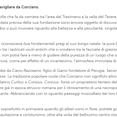
eravigliare da Corciano.
olle che fa da cerniera tra l’area del Trasimeno e la valle del Tever
la data precisa della sua fondazione sono ancora oggetto di discuss
 si può muovere riguardo alla bellezza e alla peculiarità, singola
, riconosceva due fondamentali pregi al suo borgo natale: la pura b
ra i lastricati vicoli antichi che si snodano tra le facciate di grazio
voli, non potrà fare a meno di godere della purezza di un luogo che s
e mura, come per effetto di un incantesimo, l’atmosfera immutata 
ebbe da
Ciano
Razzeano
, figlio di
Giano
fondatore di Perugia. Secon
isse
. La tradizione popolare vuole che Corciano non significhi altr
 latino
Curtius
o
Corisius, Coricius
, forse un proprietario terriero 
tere già in epoca etrusco-romana per il ritrovamento di una necropo
ostante. Abbracciando con lo sguardo paesaggi mozzafiato dai toni 
 soprattutto in primavera quando gli alberi sono in fiore, potrete 
uitazione e cicloturismo, oltre alla visita del bellissimo centro sto