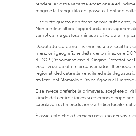
rendere la vostra vacanza eccezionale ed indimentic
magia e la tranquillità del passato. Lontano dalle
E se tutto questo non fosse ancora sufficiente, c
Non perdete allora l’opportunità di assaporare alcuni
semplice ma gustosa minestra di verdura impreziosi
Dopotutto Corciano, insieme ad altre località vici
menzioni geografiche della denominazione DOP Umbr
di DOP (Denominazione di Origine Protetta) per
eccellenza da offrire ai consumatori. Il periodo
regionali dedicate alla vendita ed alla degustazi
tra loro: dal Moraiolo e Dolce Agogia al Frantoio
E se invece preferite la primavera, scegliete di v
strade del centro storico si colorano e popolano 
capolavori della produzione artistica locale, dal v
È assicurato che a Corciano nessuno dei vostri c