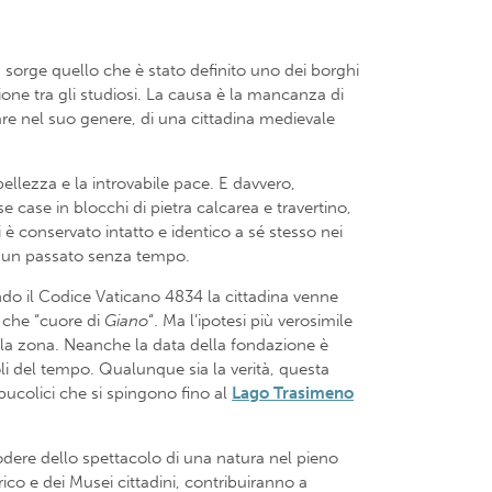
e, sorge quello che è stato definito uno dei borghi
ione tra gli studiosi. La causa è la mancanza di
re nel suo genere, di una cittadina medievale
ellezza e la introvabile pace. E davvero,
se case in blocchi di pietra calcarea e travertino,
i è conservato intatto e identico a sé stesso nei
di un passato senza tempo.
do il Codice Vaticano 4834 la cittadina venne
o che “cuore di
Giano
“. Ma l’ipotesi più verosimile
della zona. Neanche la data della fondazione è
li del tempo. Qualunque sia la verità, questa
bucolici che si spingono fino al
Lago Trasimeno
godere dello spettacolo di una natura nel pieno
rico e dei Musei cittadini, contribuiranno a