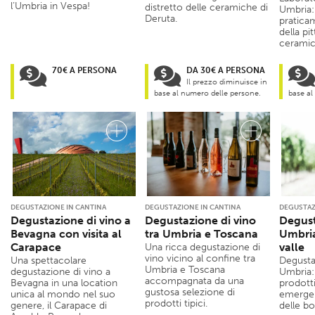
l’Umbria in Vespa!
distretto delle ceramiche di
Umbria: 
Deruta.
praticam
della pi
ceramic
70€ A PERSONA
DA 30€ A PERSONA
Il prezzo diminuisce in
base al numero delle persone.
base al
DEGUSTAZIONE IN CANTINA
DEGUSTAZIONE IN CANTINA
DEGUSTAZ
Degustazione di vino a
Degustazione di vino
Degust
Bevagna con visita al
tra Umbria e Toscana
Umbria
Carapace
valle
Una ricca degustazione di
vino vicino al confine tra
Una spettacolare
Degusta
Umbria e Toscana
degustazione di vino a
Umbria: 
accompagnata da una
Bevagna in una location
prodott
gustosa selezione di
unica al mondo nel suo
emerge
prodotti tipici.
genere, il Carapace di
delle bol