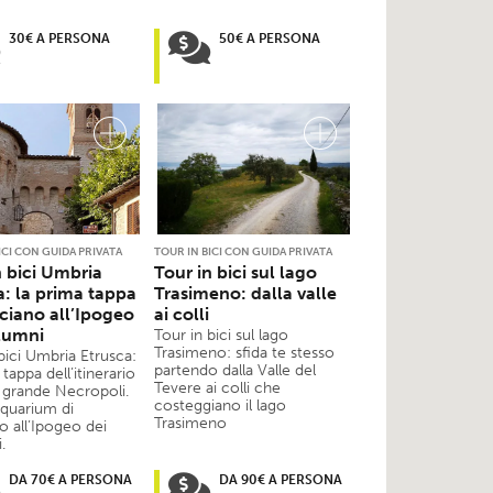
30€ A PERSONA
50€ A PERSONA
ICI CON GUIDA PRIVATA
TOUR IN BICI CON GUIDA PRIVATA
n bici Umbria
Tour in bici sul lago
a: la prima tappa
Trasimeno: dalla valle
ciano all’Ipogeo
ai colli
lumni
Tour in bici sul lago
Trasimeno: sfida te stesso
bici Umbria Etrusca:
partendo dalla Valle del
 tappa dell’itinerario
Tevere ai colli che
a grande Necropoli.
costeggiano il lago
iquarium di
Trasimeno
o all’Ipogeo dei
.
DA 70€ A PERSONA
DA 90€ A PERSONA