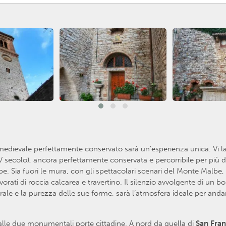
rgo medievale perfettamente conservato sarà un’esperienza unica. Vi 
IV secolo), ancora perfettamente conservata e percorribile per più di
. Sia fuori le mura, con gli spettacolari scenari del Monte Malbe, si
lavorati di roccia calcarea e travertino. Il silenzio avvolgente di 
ale e la purezza delle sue forme, sarà l’atmosfera ideale per andar
lle due monumentali porte cittadine. A nord da quella di
San Fra