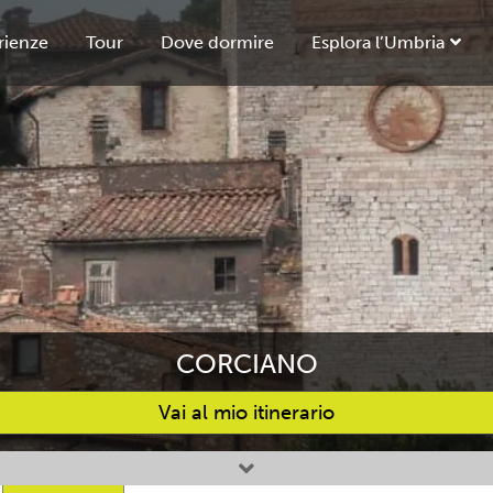
rienze
Tour
Dove dormire
Esplora l’Umbria
CORCIANO
Vai al mio itinerario