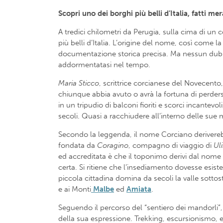
Scopri uno dei borghi più belli d’Italia, fatti m
A tredici chilometri da Perugia, sulla cima di un c
più belli d’Italia. L’origine del nome, così come 
documentazione storica precisa. Ma nessun dubbio
addormentatasi nel tempo.
Maria Sticco
, scrittrice corcianese del Novecento
chiunque abbia avuto o avrà la fortuna di perdersi t
in un tripudio di balconi fioriti e scorci incante
secoli. Quasi a racchiudere all’interno delle su
Secondo la leggenda, il nome Corciano deriver
fondata da
Coragino
, compagno di viaggio di
Ul
ed accreditata è che il toponimo derivi dal nome
certa. Si ritiene che l’insediamento dovesse esis
piccola cittadina domina da secoli la valle sott
e ai Monti
Malbe
ed
Amiata
.
Seguendo il percorso del “sentiero dei mandorli”,
della sua espressione. Trekking, escursionismo, eq