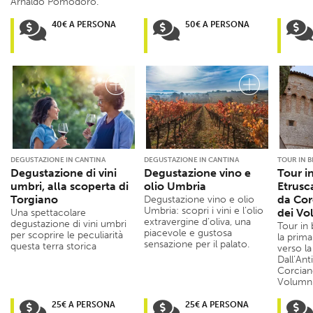
Arnaldo Pomodoro.
40€ A PERSONA
50€ A PERSONA
DEGUSTAZIONE IN CANTINA
DEGUSTAZIONE IN CANTINA
TOUR IN B
Degustazione di vini
Degustazione vino e
Tour i
umbri, alla scoperta di
olio Umbria
Etrusc
Torgiano
da Cor
Degustazione vino e olio
Umbria: scopri i vini e l’olio
dei Vo
Una spettacolare
extravergine d’oliva, una
degustazione di vini umbri
Tour in 
piacevole e gustosa
per scoprire le peculiarità
la prima
sensazione per il palato.
questa terra storica
verso l
Dall’Ant
Corcian
Volumni
25€ A PERSONA
25€ A PERSONA