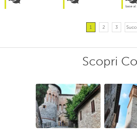
base al
1
2
3
Succe
Scopri Co