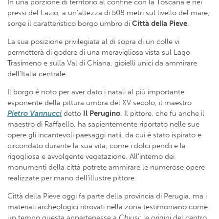
In una porzione di territorio al confine con la Toscana e nei
pressi del Lazio, a un’altezza di 508 metri sul livello del mare,
sorge il caratteristico borgo umbro di
Città della Pieve
.
La sua posizione privilegiata al di sopra di un colle vi
permetterà di godere di una meravigliosa vista sul Lago
Trasimeno e sulla Val di Chiana, gioielli unici da ammirare
dell’Italia centrale.
Il borgo è noto per aver dato i natali al più importante
esponente della pittura umbra del XV secolo, il maestro
Pietro Vannucci
detto
Il Perugino
. Il pittore, che fu anche il
maestro di Raffaello, ha sapientemente riportato nelle sue
opere gli incantevoli paesaggi natii, da cui è stato ispirato e
circondato durante la sua vita, come i dolci pendii e la
rigogliosa e avvolgente vegetazione. All’interno dei
monumenti della città potrete ammirare le numerose opere
realizzate per mano dell’illustre pittore.
Città della Pieve oggi fa parte della provincia di Perugia, ma i
materiali archeologici ritrovati nella zona testimoniano come
un tempo questa appartenesse a
Chiusi
; le origini del centro