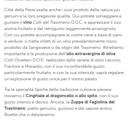
Città della Pieve esalta anche i suoi prodotti della natura più
genuini e la loro pregevole qualità. Qui potrete sorseggiare e
gustare il
vino
Colli del Trasimeno
D.O.C. e apprezzare il suo
aroma fruttato e dal retrogusto leggermente amarognolo.
Con cui potrete accompagnare le vostre cene a base di carni
e verdure; si tratta infatti di un vino prevalentemente rosso
prodotto da Sangiovese o da vitigni del Trasimeno. Altrettanto
importante è la produzione dell’
olio
extravergine di oliva
Colli Orvietani
D.O.P., realizzato dalle varietà di olivo Leccino,
Frantoio e Moraiolo; con il suo inconfondibile gusto,
particolarmente fruttato, e con la sua intensità, saprà regalare
un’esplosione di gusto unica per il vostro palato.
Tra le specialità tipiche della tradizione culinaria pievese
troviamo il
Cinghiale al dragoncello o allo spito
, con il suo
gusto intenso e deciso. Ancora, la
Zuppa di Fagiolina del
Trasimeno
, piatto genuino, gustoso e dal sapore antico.
Ricette che vi delizieranno.