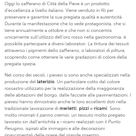
Oggi lo zafferano di Città della Pieve è un prodotto
d’eccellenza a livello italiano. Viene venduto in fili per
preservare e garantire la sua pregiata qualità e autenticità.
Durante la manifestazione che lo vede protagonista, che si
tiene annualmente a ottobre e che non si concentra
unicamente sull’utilizzo dell’oro rosso nella gastronomia, è
possibile partecipare a diversi laboratori. La
tintura
dei tessuti
attraverso i pigmenti dello zafferano, o laboratori di
pittura
,
scoprendo come ottenere le varie gradazioni di colore della
pregiata spezia.
Nel corso dei secoli, i pievesi si sono anche specializzati nella
produzione del
laterizio
. Un particolare cotto dal colore
rossastro utilizzato per la realizzazione della maggioranza
delle abitazioni del borgo, dalle facciate alle pavimentazioni. I
pievesi hanno dimostrato anche le loro eccellenti doti nella
tradizionale lavorazione di
merletti
,
pizzi
e
ricami
. Sono
molto rinomati il
panno cremisi
, un tessuto molto pregiato
lavorato sin dall’antichità e i ricami realizzati con il
Punto
Perugino
, ispirati alle immagini e alle decorazioni
rinascimentali delle opere del grande maestro.