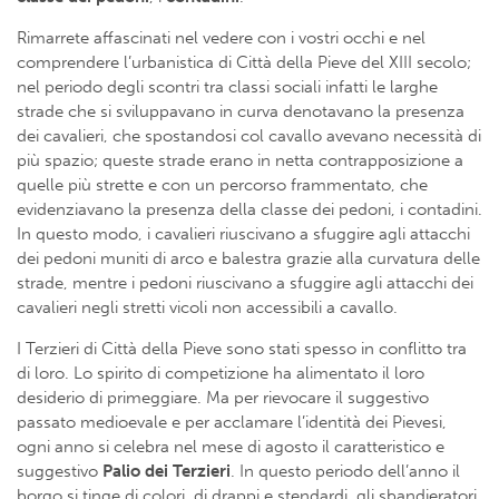
Rimarrete affascinati nel vedere con i vostri occhi e nel
comprendere l’urbanistica di Città della Pieve del XIII secolo;
nel periodo degli scontri tra classi sociali infatti le larghe
strade che si sviluppavano in curva denotavano la presenza
dei cavalieri, che spostandosi col cavallo avevano necessità di
più spazio; queste strade erano in netta contrapposizione a
quelle più strette e con un percorso frammentato, che
evidenziavano la presenza della classe dei pedoni, i contadini.
In questo modo, i cavalieri riuscivano a sfuggire agli attacchi
dei pedoni muniti di arco e balestra grazie alla curvatura delle
strade, mentre i pedoni riuscivano a sfuggire agli attacchi dei
cavalieri negli stretti vicoli non accessibili a cavallo.
I Terzieri di Città della Pieve sono stati spesso in conflitto tra
di loro. Lo spirito di competizione ha alimentato il loro
desiderio di primeggiare. Ma per rievocare il suggestivo
passato medioevale e per acclamare l’identità dei Pievesi,
ogni anno si celebra nel mese di agosto il caratteristico e
suggestivo
Palio dei Terzieri
. In questo periodo dell’anno il
borgo si tinge di colori, di drappi e stendardi, gli sbandieratori