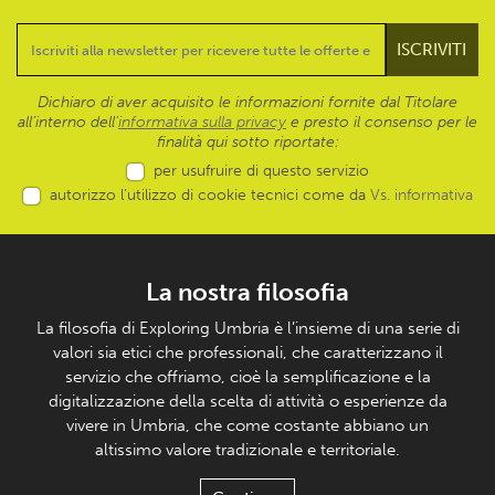
Dichiaro di aver acquisito le informazioni fornite dal Titolare
all’interno dell'
informativa sulla privacy
e presto il consenso per le
finalità qui sotto riportate:
per usufruire di questo servizio
autorizzo l’utilizzo di cookie tecnici come da
Vs. informativa
La nostra filosofia
La filosofia di Exploring Umbria è l’insieme di una serie di
valori sia etici che professionali, che caratterizzano il
servizio che offriamo, cioè la semplificazione e la
digitalizzazione della scelta di attività o esperienze da
vivere in Umbria, che come costante abbiano un
altissimo valore tradizionale e territoriale.