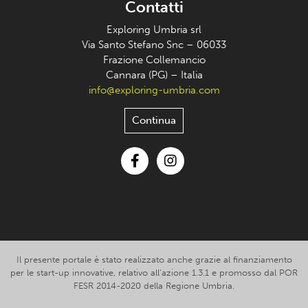
Contatti
Exploring Umbria srl
Via Santo Stefano Snc – 06033
Frazione Collemancio
Cannara (PG) – Italia
info@exploring-umbria.com
Continua
Facebook
Instagram
Il presente portale è stato realizzato anche grazie al finanziamento
per le start-up innovative, relativo all’azione 1.3.1 e promosso dal POR
FESR 2014-2020 della Regione Umbria.