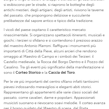
si esibiscono per le strade, si riaprono le botteghe degli
antichi mestieri, degli artigiani, degli artisti, rivivono le taverne
del passato, che propongono deliziose e succulente
prelibatezze dal sapore antico e tipico della tradizione.
I vicoli del paese ospitano il caratteristico mercato
rinascimentale. Si organizzano spettacoli itineranti, musicali e
giochi; i terzieri si sfidano e si contendono il prezioso arazzo
del maestro
Antonio Marroni
. Raffigura i monumenti più
importanti di Città della Pieve, alcuni arcieri che rendono
omaggio al Maestro di Campo e i simboli dei Terzieri: il
Castello medievale, la Rocca del Borgo Dentro e il Pozzo del
Casalino. Tra gli eventi più significativi della manifestazione vi
sono il
Corteo Storico
e la
Caccia del Toro
.
Per le vie più importanti del centro sfilano infatti tantissimi
pievesi indossando meravigliosi e eleganti abiti storici.
Rappresentano gli appartenenti alle varie classi sociali del
passato, come cavalieri, dame e popolani. Appassionati
musicisti suonano e rievocano soavi melodie. Il corteo avanza
per il borgo guidato dal Maestro di scena, dal Porta