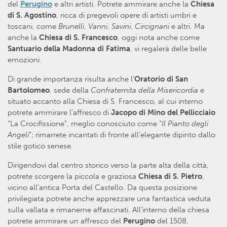
del
Perugino
e altri artisti. Potrete ammirare anche la
Chiesa
di S. Agostino
, ricca di pregevoli opere di artisti umbri e
toscani, come
Brunelli
,
Vanni
,
Savini
,
Circignani
e altri. Ma
anche la
Chiesa di S. Francesco
, oggi nota anche come
Santuario della Madonna di Fatima
, vi regalerà delle belle
emozioni.
Di grande importanza risulta anche l’
Oratorio di San
Bartolomeo
, sede della
Confraternita della Misericordia
e
situato accanto alla Chiesa di S. Francesco, al cui interno
potrete ammirare l’affresco di
Jacopo di Mino del Pellicciaio
“La Crocifissione”, meglio conosciuto come “
Il Pianto degli
Angeli
”; rimarrete incantati di fronte all’elegante dipinto dallo
stile gotico senese.
Dirigendovi dal centro storico verso la parte alta della città,
potrete scorgere la piccola e graziosa
Chiesa di S. Pietro
,
vicino all’antica Porta del Castello. Da questa posizione
privilegiata potrete anche apprezzare una fantastica veduta
sulla vallata e rimanerne affascinati. All’interno della chiesa
potrete ammirare un affresco del
Perugino
del 1508,