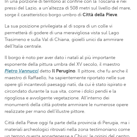
In una porzione di territorio al confine con la Toscana e nei
pressi del Lazio, a un’altezza di 508 metri sul livello del mare,
sorge il caratteristico borgo umbro di
Città della Pieve
.
La sua posizione privilegiata al di sopra di un colle vi
permetterà di godere di una meravigliosa vista sul Lago
Trasimeno e sulla Val di Chiana, gioielli unici da ammirare
dell’Italia centrale.
Il borgo è noto per aver dato i natali al più importante
esponente della pittura umbra del XV secolo, il maestro
Pietro Vannucci
detto
Il Perugino
. Il pittore, che fu anche il
maestro di Raffaello, ha sapientemente riportato nelle sue
opere gli incantevoli paesaggi natii, da cui è stato ispirato e
circondato durante la sua vita, come i dolci pendii e la
rigogliosa e avvolgente vegetazione. All’interno dei
monumenti della città potrete ammirare le numerose opere
realizzate per mano dell’illustre pittore.
Città della Pieve oggi fa parte della provincia di Perugia, ma i
materiali archeologici ritrovati nella zona testimoniano come
un tempo questa appartenesse a
Chiusi
; le origini del centro