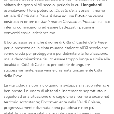
abitato risalgono al VII secolo, periodo in cui i
longobardi
esercitavano il loro potere sul
Ducato della Tuscia
. Il nome
attuale di Città della Pieve si deve ad una
Pieve
che venne
costruita in onore dei
Santi
martiri
Gervasio e Protasio
, e al cui
interno cominciarono ad essere battezzati i pagani e
convertiti così al cristianesimo.
Il borgo assunse anche il nome di
Città di Castel della Pieve
,
per la presenza della cinta muraria risalente all’XI secolo che
venne eretta per proteggere e per delimitare la fortificazione,
ma la denominazione risultò essere troppo lunga e simile alla
località di Città di Castello; per poterle distinguere,
successivamente, essa venne chiamata unicamente Città
della Pieve.
La vita cittadina cominciò quindi a svilupparsi al suo interno e
ben presto il numero di abitanti si incrementò soprattutto in
seguito ad una situazione di disagio che si venne a creare nel
territorio sottostante; l’inconveniente nella Val di Chiana,
progressivamente divenuta zona paludosa e non più
abitabile, costrinse infatti la popolazione a trovare rifugio