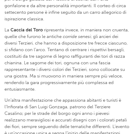
gonfalone e da altre personalità importanti. Il corteo di circa
settecento persone è infine seguito da un carro allegorico di
ispirazione classica.
La
Caccia del Toro
ripresenta invece, in maniera non cruenta,
quelle che furono le antiche
corride
senesi
; gli arcieri dei
diversi Terzieri, che hanno a disposizione tre frecce ciascuno,
si sfidano con l’arco. Tentano di centrare i rispettivi bersagli,
costituiti da tre sagome di legno raffiguranti dei tori di razza
chianina. Le sagome dei tori, ognuna con una fascia
rappresentante i diversi colori dei Terzieri, sono collocate su
una giostra. Ma si muovono in maniera sempre più veloce,
rendendo la gara progressivamente più complessa ed
entusiasmante.
Un’altra manifestazione che appassiona abitanti e turisti è
l’Infiorata di San Luigi Gonzaga, patrono del Terziere
Casalino; per le strade del borgo ogni anno i pievesi
realizzano meravigliosi e accurati disegni con i colorati petali
dei fiori, sempre seguendo delle tematiche differenti. L’evento
è un’occasione unica e segna l’inizio delle manifestazioni