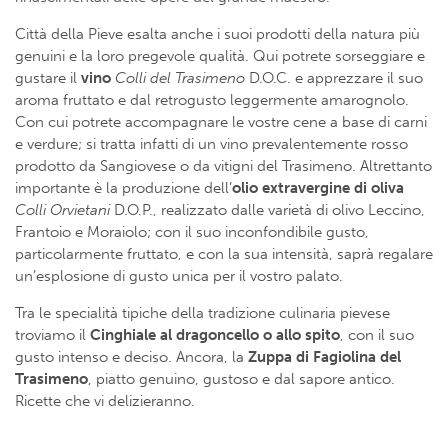
Città della Pieve esalta anche i suoi prodotti della natura più
genuini e la loro pregevole qualità. Qui potrete sorseggiare e
gustare il
vino
Colli del Trasimeno
D.O.C. e apprezzare il suo
aroma fruttato e dal retrogusto leggermente amarognolo.
Con cui potrete accompagnare le vostre cene a base di carni
e verdure; si tratta infatti di un vino prevalentemente rosso
prodotto da Sangiovese o da vitigni del Trasimeno. Altrettanto
importante è la produzione dell’
olio
extravergine di oliva
Colli Orvietani
D.O.P., realizzato dalle varietà di olivo Leccino,
Frantoio e Moraiolo; con il suo inconfondibile gusto,
particolarmente fruttato, e con la sua intensità, saprà regalare
un’esplosione di gusto unica per il vostro palato.
Tra le specialità tipiche della tradizione culinaria pievese
troviamo il
Cinghiale al dragoncello o allo spito
, con il suo
gusto intenso e deciso. Ancora, la
Zuppa di Fagiolina del
Trasimeno
, piatto genuino, gustoso e dal sapore antico.
Ricette che vi delizieranno.