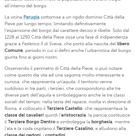
all’interno del borgo.
La vicina
Perugia
sottomise a un rigido dominio Città della
Pieve per lungo tempo, limitando definitivamente
l’espansione del borgo dal carattere deciso e ribelle. Solo dal
1228 al 1250 Città della Pieve visse una fase di indipendenza
grazie a
Federico Il di Svevia
, che portò alla nascita del
libero
Comune
, periodo in cui si definì anche l’urbanistica del borgo
giunta fino ai giorni nostri.
Osservando il perimetro di Città della Pieve, si può notare
come questo dia vita ad una sagoma molto interessante e
curiosa, che rappresenta un’
aquila
; il territorio venne
suddiviso in tre parti, i terzieri, che corrispondono alle tre
diverse parti dell’aquila e simboleggiano anche le tre classi
sociali del tempo: nella testa del rapace, rivolta in direzione di
Roma, è collocato il
Terziere Castello
, che rappresentava la
classe dei cavalieri
quindi l’
aristocrazia
, la pancia costituisce
il
Terziere Borgo Dentro
e simboleggia la
borghesia
, mentre
l’ala e la coda ospitano il
Terziere Casalino
, e alludono alla
classe dei pedoni
, i
contadini
.