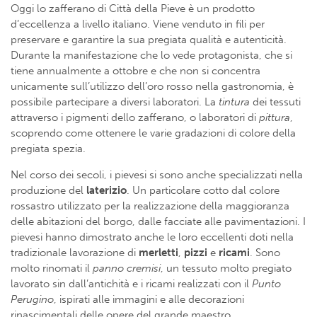
Oggi lo zafferano di Città della Pieve è un prodotto
d’eccellenza a livello italiano. Viene venduto in fili per
preservare e garantire la sua pregiata qualità e autenticità.
Durante la manifestazione che lo vede protagonista, che si
tiene annualmente a ottobre e che non si concentra
unicamente sull’utilizzo dell’oro rosso nella gastronomia, è
possibile partecipare a diversi laboratori. La
tintura
dei tessuti
attraverso i pigmenti dello zafferano, o laboratori di
pittura
,
scoprendo come ottenere le varie gradazioni di colore della
pregiata spezia.
Nel corso dei secoli, i pievesi si sono anche specializzati nella
produzione del
laterizio
. Un particolare cotto dal colore
rossastro utilizzato per la realizzazione della maggioranza
delle abitazioni del borgo, dalle facciate alle pavimentazioni. I
pievesi hanno dimostrato anche le loro eccellenti doti nella
tradizionale lavorazione di
merletti
,
pizzi
e
ricami
. Sono
molto rinomati il
panno cremisi
, un tessuto molto pregiato
lavorato sin dall’antichità e i ricami realizzati con il
Punto
Perugino
, ispirati alle immagini e alle decorazioni
rinascimentali delle opere del grande maestro.