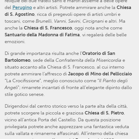
reliquie dei due fratelli santi e martiri assieme a delle opere
del
Perugino
e altri artisti. Potrete ammirare anche la
Chiesa
di S. Agostino
, ricca di pregevoli opere di artisti umbri e
toscani, come
Brunelli
,
Vanni
,
Savini
,
Circignani
e altri. Ma
anche la
Chiesa di S. Francesco
, oggi nota anche come
Santuario della Madonna di Fatima
, vi regalerà delle belle
emozioni.
Di grande importanza risulta anche l’
Oratorio di San
Bartolomeo
, sede della
Confraternita della Misericordia
e
situato accanto alla Chiesa di S. Francesco, al cui interno
potrete ammirare l’affresco di
Jacopo di Mino del Pellicciaio
“La Crocifissione”, meglio conosciuto come “
Il Pianto degli
Angeli
”; rimarrete incantati di fronte all’elegante dipinto dallo
stile gotico senese.
Dirigendovi dal centro storico verso la parte alta della città,
potrete scorgere la piccola e graziosa
Chiesa di S. Pietro
,
vicino all’antica Porta del Castello. Da questa posizione
privilegiata potrete anche apprezzare una fantastica veduta
sulla vallata e rimanerne affascinati. All’interno della chiesa