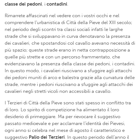
classe dei pedoni
, i
contadini
.
Rimarrete affascinati nel vedere con i vostri occhi e nel
comprendere l’urbanistica di Città della Pieve del XIII secolo;
nel periodo degli scontri tra classi sociali infatti le larghe
strade che si sviluppavano in curva denotavano la presenza
dei cavalieri, che spostandosi col cavallo avevano necessità di
più spazio; queste strade erano in netta contrapposizione a
quelle più strette e con un percorso frammentato, che
evidenziavano la presenza della classe dei pedoni, i contadini.
In questo modo, i cavalieri riuscivano a sfuggire agli attacchi
dei pedoni muniti di arco e balestra grazie alla curvatura delle
strade, mentre i pedoni riuscivano a sfuggire agli attacchi dei
cavalieri negli stretti vicoli non accessibili a cavallo.
I Terzieri di Città della Pieve sono stati spesso in conflitto tra
di loro. Lo spirito di competizione ha alimentato il loro
desiderio di primeggiare. Ma per rievocare il suggestivo
passato medioevale e per acclamare l’identità dei Pievesi,
ogni anno si celebra nel mese di agosto il caratteristico e
suggestivo
Palio dei Terzieri
. In questo periodo dell’anno il