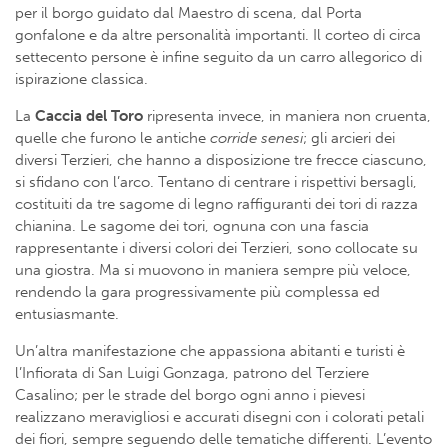
per il borgo guidato dal Maestro di scena, dal Porta
gonfalone e da altre personalità importanti. Il corteo di circa
settecento persone è infine seguito da un carro allegorico di
ispirazione classica.
La
Caccia del Toro
ripresenta invece, in maniera non cruenta,
quelle che furono le antiche
corride
senesi
; gli arcieri dei
diversi Terzieri, che hanno a disposizione tre frecce ciascuno,
si sfidano con l’arco. Tentano di centrare i rispettivi bersagli,
costituiti da tre sagome di legno raffiguranti dei tori di razza
chianina. Le sagome dei tori, ognuna con una fascia
rappresentante i diversi colori dei Terzieri, sono collocate su
una giostra. Ma si muovono in maniera sempre più veloce,
rendendo la gara progressivamente più complessa ed
entusiasmante.
Un’altra manifestazione che appassiona abitanti e turisti è
l’Infiorata di San Luigi Gonzaga, patrono del Terziere
Casalino; per le strade del borgo ogni anno i pievesi
realizzano meravigliosi e accurati disegni con i colorati petali
dei fiori, sempre seguendo delle tematiche differenti. L’evento