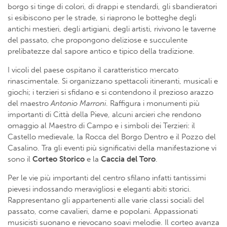
borgo si tinge di colori, di drappi e stendardi, gli sbandieratori
si esibiscono per le strade, si riaprono le botteghe degli
antichi mestieri, degli artigiani, degli artisti, rivivono le taverne
del passato, che propongono deliziose e succulente
prelibatezze dal sapore antico e tipico della tradizione.
I vicoli del paese ospitano il caratteristico mercato
rinascimentale. Si organizzano spettacoli itineranti, musicali e
giochi; i terzieri si sfidano e si contendono il prezioso arazzo
del maestro
Antonio Marroni
. Raffigura i monumenti più
importanti di Città della Pieve, alcuni arcieri che rendono
omaggio al Maestro di Campo e i simboli dei Terzieri: il
Castello medievale, la Rocca del Borgo Dentro e il Pozzo del
Casalino. Tra gli eventi più significativi della manifestazione vi
sono il
Corteo Storico
e la
Caccia del Toro
.
Per le vie più importanti del centro sfilano infatti tantissimi
pievesi indossando meravigliosi e eleganti abiti storici.
Rappresentano gli appartenenti alle varie classi sociali del
passato, come cavalieri, dame e popolani. Appassionati
musicisti suonano e rievocano soavi melodie. Il corteo avanza