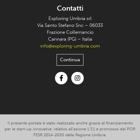
Contatti
Exploring Umbria srl
Via Santo Stefano Snc – 06033
Frazione Collemancio
Cannara (PG) – Italia
info@exploring-umbria.com
Continua
Facebook
Instagram
Il presente portale è stato realizzato anche grazie al finanziamento
per le start-up innovative, relativo all’azione 1.3.1 e promosso dal POR
FESR 2014-2020 della Regione Umbria.