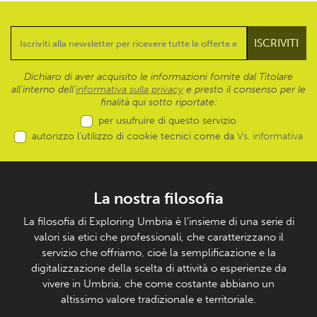
Dichiaro di aver acquisito le informazioni fornite dal Titolare
all’interno dell'
informativa sulla privacy
e presto il consenso per le
finalità qui sotto riportate:
per usufruire di questo servizio
autorizzo l’utilizzo di cookie tecnici come da
Vs. informativa
La nostra filosofia
La filosofia di Exploring Umbria è l’insieme di una serie di
valori sia etici che professionali, che caratterizzano il
servizio che offriamo, cioè la semplificazione e la
digitalizzazione della scelta di attività o esperienze da
vivere in Umbria, che come costante abbiano un
altissimo valore tradizionale e territoriale.