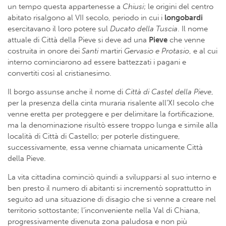
un tempo questa appartenesse a
Chiusi
; le origini del centro
abitato risalgono al VII secolo, periodo in cui i
longobardi
esercitavano il loro potere sul
Ducato della Tuscia
. Il nome
attuale di Città della Pieve si deve ad una
Pieve
che venne
costruita in onore dei
Santi
martiri
Gervasio e Protasio
, e al cui
interno cominciarono ad essere battezzati i pagani e
convertiti così al cristianesimo.
Il borgo assunse anche il nome di
Città di Castel della Pieve
,
per la presenza della cinta muraria risalente all’XI secolo che
venne eretta per proteggere e per delimitare la fortificazione,
ma la denominazione risultò essere troppo lunga e simile alla
località di Città di Castello; per poterle distinguere,
successivamente, essa venne chiamata unicamente Città
della Pieve.
La vita cittadina cominciò quindi a svilupparsi al suo interno e
ben presto il numero di abitanti si incrementò soprattutto in
seguito ad una situazione di disagio che si venne a creare nel
territorio sottostante; l’inconveniente nella Val di Chiana,
progressivamente divenuta zona paludosa e non più