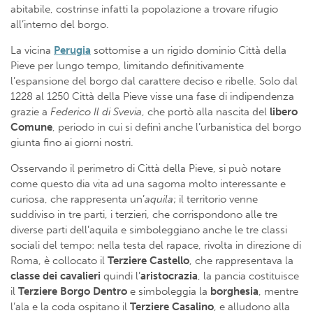
abitabile, costrinse infatti la popolazione a trovare rifugio
all’interno del borgo.
La vicina
Perugia
sottomise a un rigido dominio Città della
Pieve per lungo tempo, limitando definitivamente
l’espansione del borgo dal carattere deciso e ribelle. Solo dal
1228 al 1250 Città della Pieve visse una fase di indipendenza
grazie a
Federico Il di Svevia
, che portò alla nascita del
libero
Comune
, periodo in cui si definì anche l’urbanistica del borgo
giunta fino ai giorni nostri.
Osservando il perimetro di Città della Pieve, si può notare
come questo dia vita ad una sagoma molto interessante e
curiosa, che rappresenta un’
aquila
; il territorio venne
suddiviso in tre parti, i terzieri, che corrispondono alle tre
diverse parti dell’aquila e simboleggiano anche le tre classi
sociali del tempo: nella testa del rapace, rivolta in direzione di
Roma, è collocato il
Terziere Castello
, che rappresentava la
classe dei cavalieri
quindi l’
aristocrazia
, la pancia costituisce
il
Terziere Borgo Dentro
e simboleggia la
borghesia
, mentre
l’ala e la coda ospitano il
Terziere Casalino
, e alludono alla