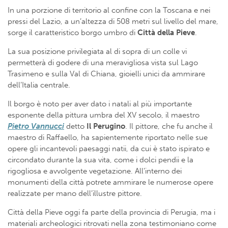
In una porzione di territorio al confine con la Toscana e nei
pressi del Lazio, a un’altezza di 508 metri sul livello del mare,
sorge il caratteristico borgo umbro di
Città della Pieve
.
La sua posizione privilegiata al di sopra di un colle vi
permetterà di godere di una meravigliosa vista sul Lago
Trasimeno e sulla Val di Chiana, gioielli unici da ammirare
dell’Italia centrale.
Il borgo è noto per aver dato i natali al più importante
esponente della pittura umbra del XV secolo, il maestro
Pietro Vannucci
detto
Il Perugino
. Il pittore, che fu anche il
maestro di Raffaello, ha sapientemente riportato nelle sue
opere gli incantevoli paesaggi natii, da cui è stato ispirato e
circondato durante la sua vita, come i dolci pendii e la
rigogliosa e avvolgente vegetazione. All’interno dei
monumenti della città potrete ammirare le numerose opere
realizzate per mano dell’illustre pittore.
Città della Pieve oggi fa parte della provincia di Perugia, ma i
materiali archeologici ritrovati nella zona testimoniano come