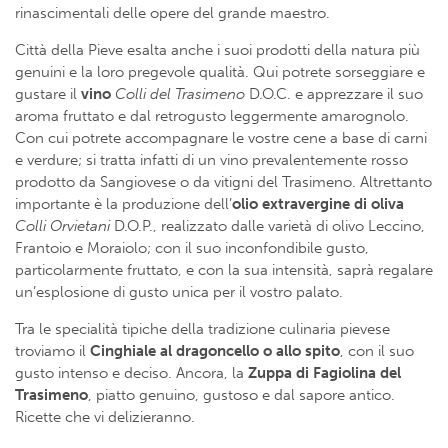
rinascimentali delle opere del grande maestro.
Città della Pieve esalta anche i suoi prodotti della natura più
genuini e la loro pregevole qualità. Qui potrete sorseggiare e
gustare il
vino
Colli del Trasimeno
D.O.C. e apprezzare il suo
aroma fruttato e dal retrogusto leggermente amarognolo.
Con cui potrete accompagnare le vostre cene a base di carni
e verdure; si tratta infatti di un vino prevalentemente rosso
prodotto da Sangiovese o da vitigni del Trasimeno. Altrettanto
importante è la produzione dell’
olio
extravergine di oliva
Colli Orvietani
D.O.P., realizzato dalle varietà di olivo Leccino,
Frantoio e Moraiolo; con il suo inconfondibile gusto,
particolarmente fruttato, e con la sua intensità, saprà regalare
un’esplosione di gusto unica per il vostro palato.
Tra le specialità tipiche della tradizione culinaria pievese
troviamo il
Cinghiale al dragoncello o allo spito
, con il suo
gusto intenso e deciso. Ancora, la
Zuppa di Fagiolina del
Trasimeno
, piatto genuino, gustoso e dal sapore antico.
Ricette che vi delizieranno.