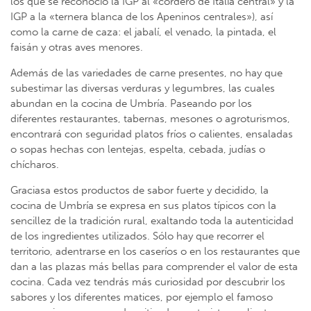
los que se reconoció la IGP al «cordero de Italia central» y la
IGP a la «ternera blanca de los Apeninos centrales»), así
como la carne de caza: el jabalí, el venado, la pintada, el
faisán y otras aves menores.
Además de las variedades de carne presentes, no hay que
subestimar las diversas verduras y legumbres, las cuales
abundan en la cocina de Umbría. Paseando por los
diferentes restaurantes, tabernas, mesones o agroturismos,
encontrará con seguridad platos fríos o calientes, ensaladas
o sopas hechas con lentejas, espelta, cebada, judías o
chícharos.
Graciasa estos productos de sabor fuerte y decidido, la
cocina de Umbría se expresa en sus platos típicos con la
sencillez de la tradición rural, exaltando toda la autenticidad
de los ingredientes utilizados. Sólo hay que recorrer el
territorio, adentrarse en los caseríos o en los restaurantes que
dan a las plazas más bellas para comprender el valor de esta
cocina. Cada vez tendrás más curiosidad por descubrir los
sabores y los diferentes matices, por ejemplo el famoso