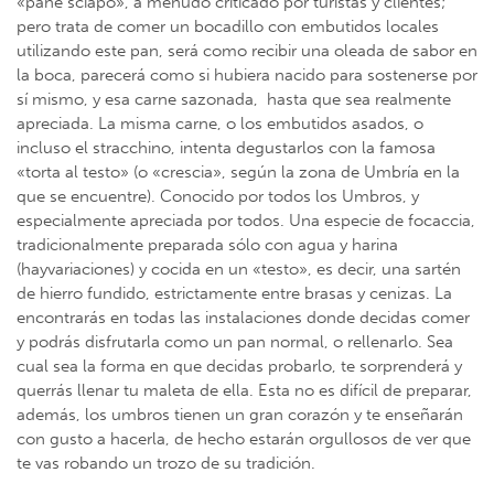
«pane sciapo», a menudo criticado por turistas y clientes;
pero trata de comer un bocadillo con embutidos locales
utilizando este pan, será como recibir una oleada de sabor en
la boca, parecerá como si hubiera nacido para sostenerse por
sí mismo, y esa carne sazonada, hasta que sea realmente
apreciada. La misma carne, o los embutidos asados, o
incluso el stracchino, intenta degustarlos con la famosa
«torta al testo» (o «crescia», según la zona de Umbría en la
que se encuentre). Conocido por todos los Umbros, y
especialmente apreciada por todos. Una especie de focaccia,
tradicionalmente preparada sólo con agua y harina
(hayvariaciones) y cocida en un «testo», es decir, una sartén
de hierro fundido, estrictamente entre brasas y cenizas. La
encontrarás en todas las instalaciones donde decidas comer
y podrás disfrutarla como un pan normal, o rellenarlo. Sea
cual sea la forma en que decidas probarlo, te sorprenderá y
querrás llenar tu maleta de ella. Esta no es difícil de preparar,
además, los umbros tienen un gran corazón y te enseñarán
con gusto a hacerla, de hecho estarán orgullosos de ver que
te vas robando un trozo de su tradición.