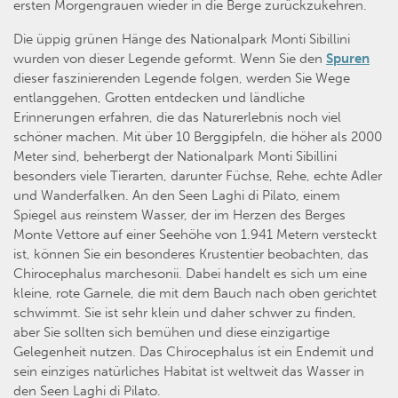
ersten Morgengrauen wieder in die Berge zurückzukehren.
Die üppig grünen Hänge des Nationalpark Monti Sibillini
wurden von dieser Legende geformt. Wenn Sie den
Spuren
dieser faszinierenden Legende folgen, werden Sie Wege
entlanggehen, Grotten entdecken und ländliche
Erinnerungen erfahren, die das Naturerlebnis noch viel
schöner machen. Mit über 10 Berggipfeln, die höher als 2000
Meter sind, beherbergt der Nationalpark Monti Sibillini
besonders viele Tierarten, darunter Füchse, Rehe, echte Adler
und Wanderfalken. An den Seen Laghi di Pilato, einem
Spiegel aus reinstem Wasser, der im Herzen des Berges
Monte Vettore auf einer Seehöhe von 1.941 Metern versteckt
ist, können Sie ein besonderes Krustentier beobachten, das
Chirocephalus marchesonii. Dabei handelt es sich um eine
kleine, rote Garnele, die mit dem Bauch nach oben gerichtet
schwimmt. Sie ist sehr klein und daher schwer zu finden,
aber Sie sollten sich bemühen und diese einzigartige
Gelegenheit nutzen. Das Chirocephalus ist ein Endemit und
sein einziges natürliches Habitat ist weltweit das Wasser in
den Seen Laghi di Pilato.