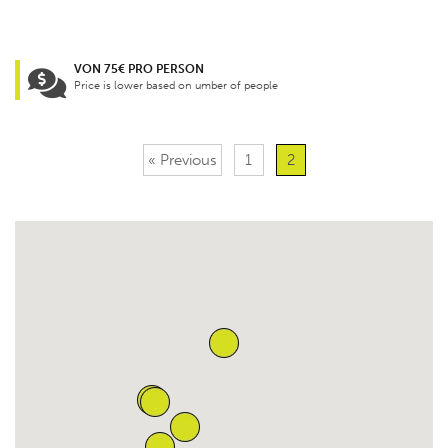
VON 75€ PRO PERSON
Price is lower based on umber of people
« Previous
1
2