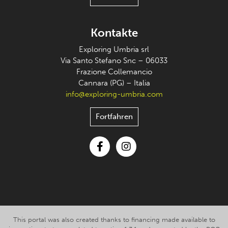
Kontakte
Exploring Umbria srl
Via Santo Stefano Snc – 06033
Frazione Collemancio
Cannara (PG) – Italia
info@exploring-umbria.com
Fortfahren
Facebook
Instagram
This portal was also created thanks to financing made available to