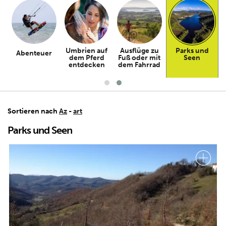
en
Umbrien auf
Ausflüge zu
Parks und
Abenteuer
dem Pferd
Fuß oder mit
Seen
ge
entdecken
dem Fahrrad
Sortieren nach
Az
-
art
Parks und Seen