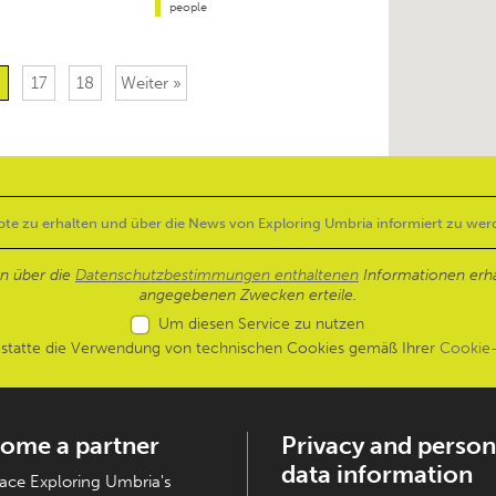
people
6
17
18
Weiter »
en über die
Datenschutzbestimmungen enthaltenen
Informationen erh
angegebenen Zwecken erteile.
Um diesen Service zu nutzen
estatte die Verwendung von technischen Cookies gemäß Ihrer
Cookie-
ome a partner
Privacy and person
data information
ce Exploring Umbria's