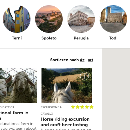
Terni
Spoleto
Perugia
Todi
Sortieren nach
Az
-
art
DIDATTICA
ESCURSIONE A
ional farm in
CAVALLO
a
Horse riding excursion
educational farm in
and craft beer tasting
you will learn about