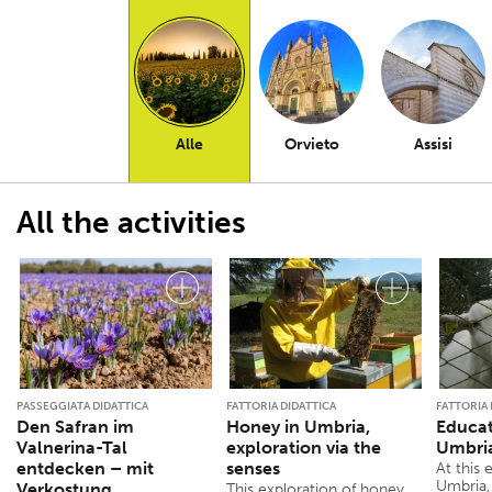
Alle
Orvieto
Assisi
All the activities
PASSEGGIATA DIDATTICA
FATTORIA DIDATTICA
FATTORIA 
Den Safran im
Honey in Umbria,
Educat
Valnerina-Tal
exploration via the
Umbri
entdecken – mit
senses
At this 
Umbria, 
Verkostung
This exploration of honey