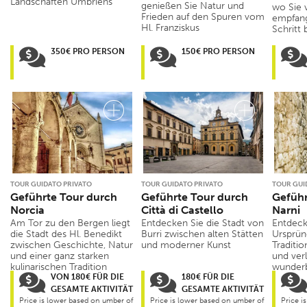
Landschaften Umbriens
genießen Sie Natur und
wo Sie 
Frieden auf den Spuren vom
empfang
Hl. Franziskus
Schritt 
350€ PRO PERSON
150€ PRO PERSON
TOUR GUIDATO PRIVATO
TOUR GUIDATO PRIVATO
TOUR GUI
Geführte Tour durch
Geführte Tour durch
Geführ
Norcia
Città di Castello
Narni
Am Tor zu den Bergen liegt
Entdecken Sie die Stadt von
Entdeck
die Stadt des Hl. Benedikt
Burri zwischen alten Stätten
Ursprün
zwischen Geschichte, Natur
und moderner Kunst
Traditi
und einer ganz starken
und verl
kulinarischen Tradition
wunderb
VON 180€ FÜR DIE
180€ FÜR DIE
GESAMTE AKTIVITÄT
GESAMTE AKTIVITÄT
Price is lower based on umber of
Price is lower based on umber of
Price i