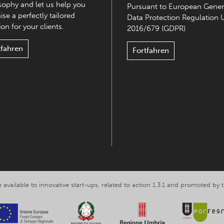
sophy and let us help you
Pursuant to European Gener
ise a perfectly tailored
Data Protection Regulation 
on for your clients.
2016/679 (GDPR)
tfahren
Fortfahren
 available to innovative start-ups, related to action 1.3.1 and promoted b