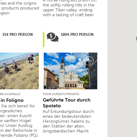
A horse riding excursion on
als and the origins
the softly rolling hills in the
 products produced
upper Tiber valley, ending
egion
with a tasting of craft beer
15€ PRO PERSON
180€ PRO PERSON
NE A CAVALLO
TOUR GUIDATO PRIVATO
Geführte Tour durch
 in Foligno
Spoleto
ie sich bereit für
ergessliches
Auf Erkundungstour durch
er: einen Ausritt
eines der bedeutendsten
ie sanften Hügel
Herzogtümer Italiens zu
s! Unser Ausflug
den Stätten der alten,
in der Reitschule in
longobardischen Macht
einde Foligno (PG),