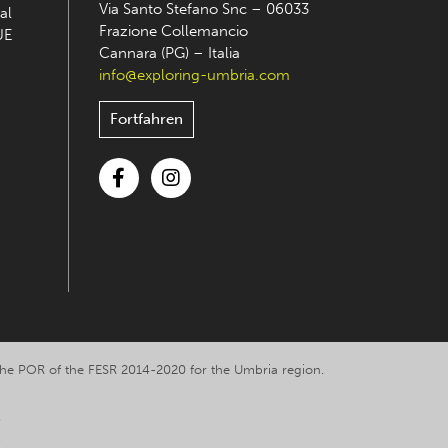
Via Santo Stefano Snc – 06033
al
Frazione Collemancio
UE
Cannara (PG) – Italia
info@exploring-umbria.com
Fortfahren
Facebook
Instagram
y the POR of the FESR 2014-2020 for the Umbria region.