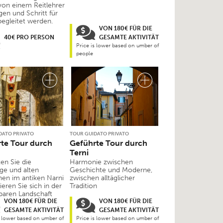
von einem Reitlehrer
en und Schritt für
begleitet werden.
VON 180€ FÜR DIE
40€ PRO PERSON
GESAMTE AKTIVITÄT
Price is lower based on umber of
people
DATO PRIVATO
TOUR GUIDATO PRIVATO
te Tour durch
Geführte Tour durch
Terni
en Sie die
Harmonie zwischen
ge und alten
Geschichte und Moderne,
onen im antiken Narni
zwischen alltäglicher
ieren Sie sich in der
Tradition
aren Landschaft
VON 180€ FÜR DIE
VON 180€ FÜR DIE
GESAMTE AKTIVITÄT
GESAMTE AKTIVITÄT
s lower based on umber of
Price is lower based on umber of