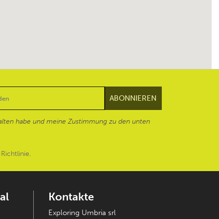
alten habe und meine Zustimmung zu den unten
Richtlinie
.
al
Kontakte
Exploring Umbria srl