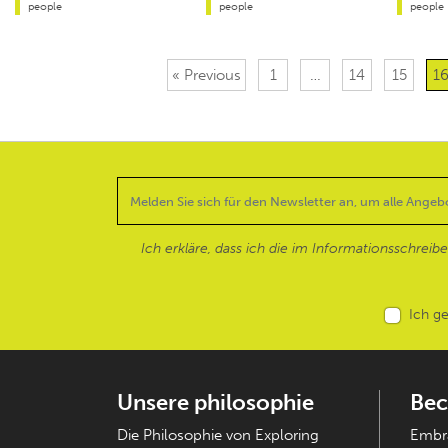
people
people
people
« Previous
1
…
14
15
1
Ich erkläre, dass ich die im Informationsschreib
Ich g
Unsere philosophie
Bec
Die Philosophie von Exploring
Embra