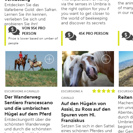
the anim
via the senses in Umbria is
Entdecken Sie das
of many
the right option for you if
lilafarbene Gold: den Safran.
in our r
you want to get closer to
Lernen Sie ihn kennen,
the world of beekeeping
verlieben Sie sich und
and discover its secrets
probieren Sie ihn!
VON 95€ PRO
PERSON
45€ PRO PERSON
Price is lower based on umber of
people
ESCURSIONE A CAVALLO
ESCURSIONE A
ESCURSIO
Der Wanderweg
Reiten
CAVALLO
Sentiero Francescano
Machen S
Auf den Hügeln von
ein unv
und die umbrischen
Assisi, zu Ross auf den
Abenteu
Hügel auf dem Pferd
Spuren vom Hl.
durch d
Entdeckungsritt über die
Franziskus
Umbrien
schönsten Wanderwege
Setzen Sie sich in den Sattel
beginnt 
und durch die schönsten
eines schönen Pferdes und
der Gem