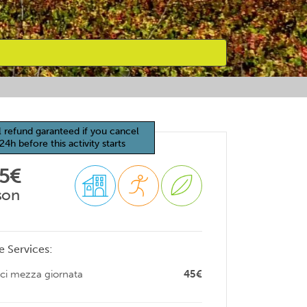
l refund garanteed if you cancel
24h before this activity starts
65€
son
e Services:
ici mezza giornata
45€