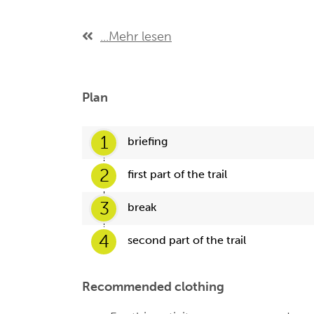
...Mehr lesen
Plan
1
briefing
2
first part of the trail
3
break
4
second part of the trail
Recommended clothing