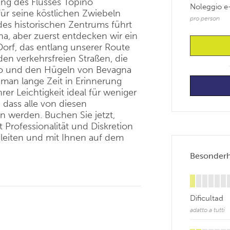
ang des Flusses Topino
Noleggio e
ür seine köstlichen Zwiebeln
pro person
des historischen Zentrums führt
a, aber zuerst entdecken wir ein
 Dorf, das entlang unserer Route
 den verkehrsfreien Straßen, die
io und den Hügeln von Bevagna
s man lange Zeit in Erinnerung
rer Leichtigkeit ideal für weniger
, dass alle von diesen
n werden. Buchen Sie jetzt,
 Professionalität und Diskretion
leiten und mit Ihnen auf dem
Besonderhe
Dificultad
adatto a tutti