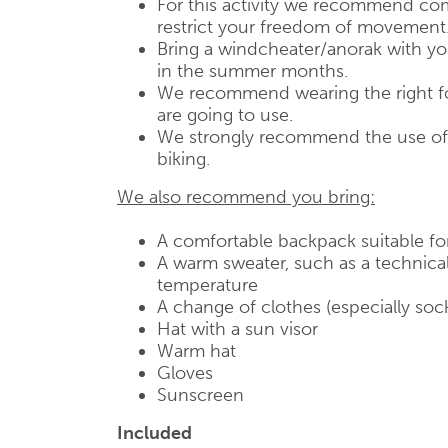
For this activity we recommend com
restrict your freedom of movement
Bring a windcheater/anorak with you,
in the summer months.
We recommend wearing the right fo
are going to use.
We strongly recommend the use of a
biking.
We also recommend you bring:
A comfortable backpack suitable fo
A warm sweater, such as a technical
temperature
A change of clothes (especially soc
Hat with a sun visor
Warm hat
Gloves
Sunscreen
Included