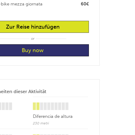
-bike mezza giornata
60€
Zur Reise hinzufügen
or
iten dieser Aktivität
Diferencia de altura
230 metri