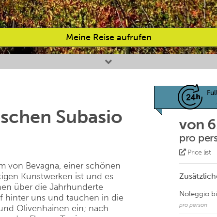
Meine Reise aufrufen
Ful
ischen Subasio
von 
pro per
Price list
um von Bevagna, einer schönen
tigen Kunstwerken ist und es
Zusätzlich
sehen über die Jahrhunderte
Noleggio b
f hinter uns und tauchen in die
pro person
und Olivenhainen ein; nach