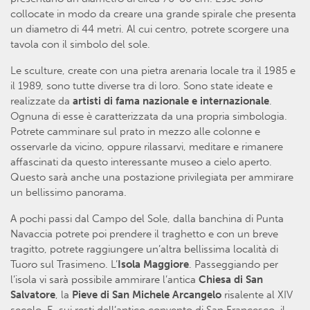
collocate in modo da creare una grande spirale che presenta
un diametro di 44 metri. Al cui centro, potrete scorgere una
tavola con il simbolo del sole.
Le sculture, create con una pietra arenaria locale tra il 1985 e
il 1989, sono tutte diverse tra di loro. Sono state ideate e
realizzate da
artisti di fama nazionale e internazionale
.
Ognuna di esse è caratterizzata da una propria simbologia.
Potrete camminare sul prato in mezzo alle colonne e
osservarle da vicino, oppure rilassarvi, meditare e rimanere
affascinati da questo interessante museo a cielo aperto.
Questo sarà anche una postazione privilegiata per ammirare
un bellissimo panorama.
A pochi passi dal Campo del Sole, dalla banchina di Punta
Navaccia potrete poi prendere il traghetto e con un breve
tragitto, potrete raggiungere un’altra bellissima località di
Tuoro sul Trasimeno. L’
Isola Maggiore
. Passeggiando per
l’isola vi sarà possibile ammirare l’antica
Chiesa di San
Salvatore
, la
Pieve di San Michele Arcangelo
risalente al XIV
secolo. E, sui resti dell’antico convento di San Francesco, il