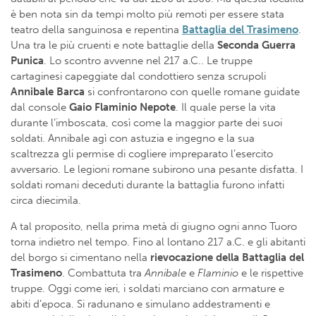
è ben nota sin da tempi molto più remoti per essere stata
teatro della sanguinosa e repentina
Battaglia del Trasimeno
.
Una tra le più cruenti e note battaglie della
Seconda Guerra
Punica
. Lo scontro avvenne nel 217 a.C.. Le truppe
cartaginesi capeggiate dal condottiero senza scrupoli
Annibale Barca
si confrontarono con quelle romane guidate
dal console
Gaio
Flaminio Nepote
. Il quale perse la vita
durante l’imboscata, così come la maggior parte dei suoi
soldati. Annibale agì con astuzia e ingegno e la sua
scaltrezza gli permise di cogliere impreparato l’esercito
avversario. Le legioni romane subirono una pesante disfatta. I
soldati romani deceduti durante la battaglia furono infatti
circa diecimila.
A tal proposito, nella prima metà di giugno ogni anno Tuoro
torna indietro nel tempo. Fino al lontano 217 a.C. e gli abitanti
del borgo si cimentano nella
rievocazione della Battaglia del
Trasimeno
. Combattuta tra
Annibale
e
Flaminio
e le rispettive
truppe. Oggi come ieri, i soldati marciano con armature e
abiti d’epoca. Si radunano e simulano addestramenti e