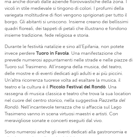
ma anche donati dalle aziende florovivaistiche della zona. I
vicoli in stile medievale si tingono di colori. I profumi della
variegata moltitudine di fiori vengono sprigionati per tutto il
borgo. Gli abitanti si uniscono. Insieme creano dei bellissimi
quadri floreali, dei tappeti di petali che illustrano e fondono
insieme tradizione, fede religiosa e storia.
Durante le festività natalizie e sino all’Epifania, non potete
invece perdere
Tuoro in Favola
. Una manifestazione che
prevede numerosi appuntamenti nelle strade e nelle piazze di
Tuoro sul Trasimeno. All’insegna della musica, del teatro,
delle mostre e di eventi dedicati agli adulti e ai più piccini.
Un’altra ricorrenza tuorese volta ad esaltare la musica, il
teatro e la cultura è il
Piccolo Festival del Rondò
. Una
rassegna di musica classica e teatro che trova la sua location
nel cuore del centro storico, nella suggestiva
Piazzetta del
Rondò
. Nell’incantevole terrazza che si affaccia sul Lago
Trasimeno vanno in scena virtuosi maestri e artisti. Con
meravigliose sonate e concerti eseguiti dal vivo.
Sono numerosi anche gli eventi dedicati alla gastronomia e