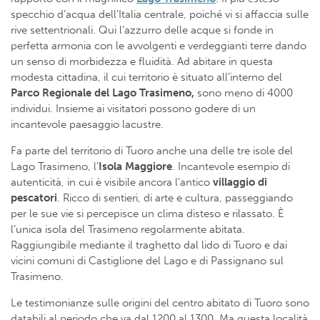
specchio d’acqua dell’Italia centrale, poiché vi si affaccia sulle
rive settentrionali. Qui l’azzurro delle acque si fonde in
perfetta armonia con le avvolgenti e verdeggianti terre dando
un senso di morbidezza e fluidità. Ad abitare in questa
modesta cittadina, il cui territorio è situato all’interno del
Parco Regionale del Lago Trasimeno,
sono meno di 4000
individui. Insieme ai visitatori possono godere di un
incantevole paesaggio lacustre.
Fa parte del territorio di Tuoro anche una delle tre isole del
Lago Trasimeno, l’
Isola Maggiore
. Incantevole esempio di
autenticità, in cui è visibile ancora l’antico
villaggio di
pescatori
. Ricco di sentieri, di arte e cultura, passeggiando
per le sue vie si percepisce un clima disteso e rilassato. È
l’unica isola del Trasimeno regolarmente abitata.
Raggiungibile mediante il traghetto dal lido di Tuoro e dai
vicini comuni di Castiglione del Lago e di Passignano sul
Trasimeno.
Le testimonianze sulle origini del centro abitato di Tuoro sono
databili al periodo che va dal 1200 al 1300. Ma questa località