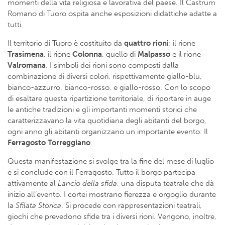
momenti della vita religiosa e lavorativa del paese. Il Castrum
Romano di Tuoro ospita anche esposizioni didattiche adatte a
tutti.
Il territorio di Tuoro è costituito da
quattro rioni
: il rione
Trasimena
, il rione
Colonna
, quello di
Malpasso
e il rione
Valromana
. I simboli dei rioni sono composti dalla
combinazione di diversi colori, rispettivamente giallo-blu,
bianco-azzurro, bianco-rosso, e giallo-rosso. Con lo scopo
di esaltare questa ripartizione territoriale, di riportare in auge
le antiche tradizioni e gli importanti momenti storici che
caratterizzavano la vita quotidiana degli abitanti del borgo,
ogni anno gli abitanti organizzano un importante evento. Il
Ferragosto Torreggiano
.
Questa manifestazione si svolge tra la fine del mese di luglio
e si conclude con il Ferragosto. Tutto il borgo partecipa
attivamente al
Lancio della sfida
, una disputa teatrale che dà
inizio all’evento. I cortei mostrano fierezza e orgoglio durante
la
Sfilata Storica
. Si procede con rappresentazioni teatrali,
giochi che prevedono sfide tra i diversi rioni. Vengono, inoltre,