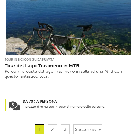
TOUR IN BICI CON GUIDA PRIVATA
Tour del Lago Trasimeno in MTB
Percorri le coste del lago Trasimeno in sella ad una MTB con
questo fantastico tour.
DA 70€ A PERSONA
Il prezzo diminuisce in base al numero delle persone.
1
2
3
Successive »