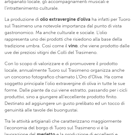
artigianato locale, gli accompagnamenti musicali e
l’intrattenimento culturale.
La produzione di
olio
extravergine d’oliva
ha infatti per Tuoro
sul Trasimeno una notevole importanza dal punto di vista
gastronomico. Ma anche culturale e sociale. L’olio
rappresenta uno dei prodotti che risiedono alla base della
tradizione umbra. Così come il
vino
, che viene prodotto dalle
uve dei preziosi vitigni dei Colli del Trasimeno.
Con lo scopo di valorizzare e di promuovere il prodotto
locale, annualmente Tuoro sul Trasimeno organizza anche
un concorso fotografico chiamato L’Oro d’Oliva. Ha come
soggetto principale l’olio extravergine di oliva in tutte le sue
forme. Dalle piante da cui viene estratto, passando per i cicli
produttivi, sino a giungere all’eccellente prodotto finito.
Destinato ad aggiungere un gusto prelibato ed un tocco di
genuinità alle tavole dei buongustai.
Tra le attività artigianali che caratterizzano maggiormente
l’economia del borgo di Tuoro sul Trasimeno vi è la
lavorazione del
merletto
e la produzione di eccellenti e