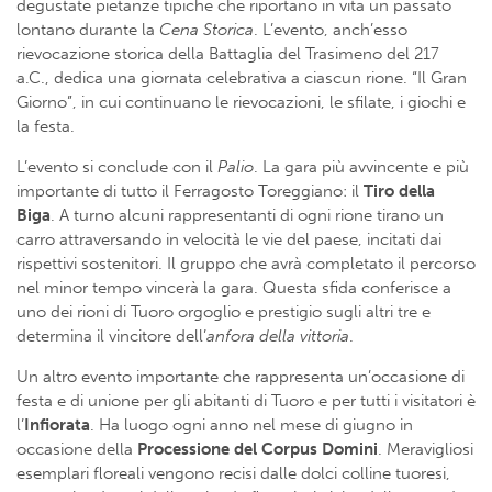
degustate pietanze tipiche che riportano in vita un passato
lontano durante la
Cena Storica
. L’evento, anch’esso
rievocazione storica della Battaglia del Trasimeno del 217
a.C., dedica una giornata celebrativa a ciascun rione. “Il Gran
Giorno”, in cui continuano le rievocazioni, le sfilate, i giochi e
la festa.
L’evento si conclude con il
Palio
. La gara più avvincente e più
importante di tutto il Ferragosto Toreggiano: il
Tiro della
Biga
. A turno alcuni rappresentanti di ogni rione tirano un
carro attraversando in velocità le vie del paese, incitati dai
rispettivi sostenitori. Il gruppo che avrà completato il percorso
nel minor tempo vincerà la gara. Questa sfida conferisce a
uno dei rioni di Tuoro orgoglio e prestigio sugli altri tre e
determina il vincitore dell’
anfora della vittoria
.
Un altro evento importante che rappresenta un’occasione di
festa e di unione per gli abitanti di Tuoro e per tutti i visitatori è
l’
Infiorata
. Ha luogo ogni anno nel mese di giugno in
occasione della
Processione del Corpus Domini
. Meravigliosi
esemplari floreali vengono recisi dalle dolci colline tuoresi,