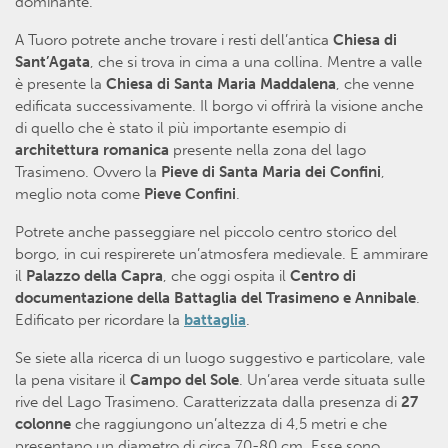
dominante.
A Tuoro potrete anche trovare i resti dell’antica
Chiesa di
Sant’Agata
, che si trova in cima a una collina. Mentre a valle
è presente la
Chiesa di Santa Maria Maddalena
, che venne
edificata successivamente. Il borgo vi offrirà la visione anche
di quello che è stato il più importante esempio di
architettura romanica
presente nella zona del lago
Trasimeno. Ovvero la
Pieve di Santa Maria dei Confini
,
meglio nota come
Pieve Confini
.
Potrete anche passeggiare nel piccolo centro storico del
borgo, in cui respirerete un’atmosfera medievale. E ammirare
il
Palazzo della Capra
, che oggi ospita il
Centro di
documentazione della Battaglia del Trasimeno e Annibale
.
Edificato per ricordare la
battaglia
.
Se siete alla ricerca di un luogo suggestivo e particolare, vale
la pena visitare il
Campo del Sole
. Un’area verde situata sulle
rive del Lago Trasimeno. Caratterizzata dalla presenza di
27
colonne
che raggiungono un’altezza di 4,5 metri e che
presentano un diametro di circa 70-80 cm. Esse sono