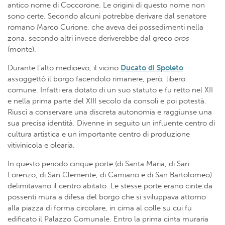
antico nome di Coccorone. Le origini di questo nome non
sono certe. Secondo alcuni potrebbe derivare dal senatore
romano Marco Curione, che aveva dei possedimenti nella
zona, secondo altri invece deriverebbe dal greco
oros
(monte).
Durante l’alto medioevo, il vicino
Ducato di Spoleto
assoggettò il borgo facendolo rimanere, però, libero
comune. Infatti era dotato di un suo statuto e fu retto nel XII
e nella prima parte del XIII secolo da consoli e poi potestà.
Riuscì a conservare una discreta autonomia e raggiunse una
sua precisa identità. Divenne in seguito un influente centro di
cultura artistica e un importante centro di produzione
vitivinicola e olearia.
In questo periodo cinque porte (di Santa Maria, di San
Lorenzo, di San Clemente, di Camiano e di San Bartolomeo)
delimitavano il centro abitato. Le stesse porte erano cinte da
possenti mura a difesa del borgo che si sviluppava attorno
alla piazza di forma circolare, in cima al colle su cui fu
edificato il Palazzo Comunale. Entro la prima cinta muraria