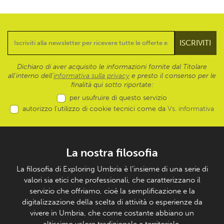
Dichiaro di aver acquisito le informazioni fornite dal Titolare
all’interno dell'
informativa sulla privacy
e presto il consenso per le
finalità qui sotto riportate:
per usufruire di questo servizio
autorizzo l’utilizzo di cookie tecnici come da
Vs. informativa
La nostra filosofia
La filosofia di Exploring Umbria è l’insieme di una serie di
valori sia etici che professionali, che caratterizzano il
servizio che offriamo, cioè la semplificazione e la
digitalizzazione della scelta di attività o esperienze da
vivere in Umbria, che come costante abbiano un
altissimo valore tradizionale e territoriale.