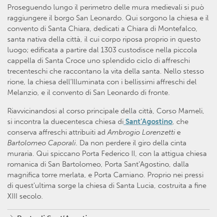
Proseguendo lungo il perimetro delle mura medievali si può
raggiungere il borgo San Leonardo. Qui sorgono la chiesa e il
convento di Santa Chiara, dedicati a Chiara di Montefalco,
santa nativa della città, il cui corpo riposa proprio in questo
luogo; edificata a partire dal 1303 custodisce nella piccola
cappella di Santa Croce uno splendido ciclo di affreschi
trecenteschi che raccontano la vita della santa. Nello stesso
rione, la chiesa dell’Illuminata con i bellissimi affreschi del
Melanzio, e il convento di San Leonardo di fronte.
Riavvicinandosi al corso principale della città, Corso Mameli,
si incontra la duecentesca chiesa di
Sant’Agostino
, che
conserva affreschi attribuiti ad
Ambrogio Lorenzetti
e
Bartolomeo Caporali
. Da non perdere il giro della cinta
muraria. Qui spiccano Porta Federico II, con la attigua chiesa
romanica di San Bartolomeo, Porta Sant’Agostino, dalla
magnifica torre merlata, e Porta Camiano. Proprio nei pressi
di quest’ultima sorge la chiesa di Santa Lucia, costruita a fine
XIII secolo.