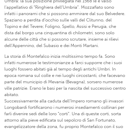
Umbra: la sua posizione privilegiata nel 1568 le è valso
l’appellativo di “Ringhiera dell’Umbria”. Mozzafiato sono
infatti i panorami che si possono ammirare dal suo Belvedere.
Spaziano a perdita d’occhio sulle valli del Clitunno, del
Topino e del Tevere; Foligno, Spello, Assisi e Perugia, che
dista dal borgo una cinquantina di chilometri, sono solo
alcune delle città che si possono scrutare, insieme ai rilievi
dell’Appennino, del Subasio e dei Monti Martani.
La storia di Montefalco inizia moltissimo tempo fa. Sono
infatti numerose le testimonianze a farci supporre che i suoi
luoghi fossero abitati già al tempo degli antichi Umbri. In
epoca romana sul colle e nei luoghi circostanti, che facevano
parte del municipio di Mevania (Bevagna), sorsero numerose
ville patrizie. Erano le basi per la nascita del successivo centro
abitato.
Successivamente alla caduta dell’Impero romano gli invasori
Longobardi fortificarono i numerosi insediamenti collinari per
farli divenire sedi delle loro “corti”. Una di queste corti, sorta
attorno alla pieve edificata sul sepolcro di San Fortunato,
evangelizzatore della zona, fu proprio Montefalco con il suo