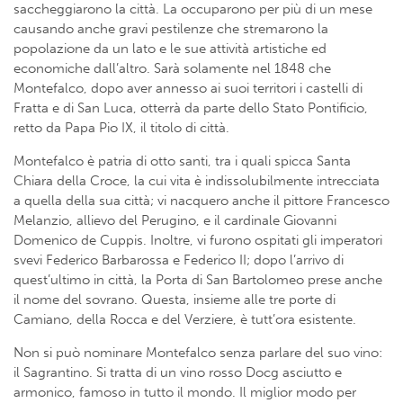
saccheggiarono la città. La occuparono per più di un mese
causando anche gravi pestilenze che stremarono la
popolazione da un lato e le sue attività artistiche ed
economiche dall’altro. Sarà solamente nel 1848 che
Montefalco, dopo aver annesso ai suoi territori i castelli di
Fratta e di San Luca, otterrà da parte dello Stato Pontificio,
retto da Papa Pio IX, il titolo di città.
Montefalco è patria di otto santi, tra i quali spicca Santa
Chiara della Croce, la cui vita è indissolubilmente intrecciata
a quella della sua città; vi nacquero anche il pittore Francesco
Melanzio, allievo del Perugino, e il cardinale Giovanni
Domenico de Cuppis. Inoltre, vi furono ospitati gli imperatori
svevi Federico Barbarossa e Federico II; dopo l’arrivo di
quest’ultimo in città, la Porta di San Bartolomeo prese anche
il nome del sovrano. Questa, insieme alle tre porte di
Camiano, della Rocca e del Verziere, è tutt’ora esistente.
Non si può nominare Montefalco senza parlare del suo vino:
il Sagrantino. Si tratta di un vino rosso Docg asciutto e
armonico, famoso in tutto il mondo. Il miglior modo per