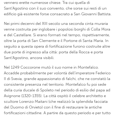
vennero erette numerose chiese. Tra cui quella di
Sant’Agostino con il suo convento, che sorse sui resti di un
edificio già esistente forse consacrato a San Giovanni Battista.
Nei primi decenni del XIII secolo una seconda cinta muraria
venne costruita per inglobare i popolosi borghi di Colla Mora
e del Castellare. Si erano formati nel tempo, rispettivamente,
oltre la porta di San Clemente e il Portone di Santa Maria. In
seguito a questa opera di fortificazione furono costruite altre
due porte di ingresso alla città: porta della Rocca e porta
Sant’Agostino, ancora visibili.
Nel 1249 Coccorone mutò il suo nome in Montefalco.
Accadde probabilmente per volontà dell’imperatore Federico
II di Svevia, grande appassionato di falchi, che ne constatò la
consistente presenza nel territorio. Montefalco fu poi sede
della curia ducale di Spoleto nel periodo di esilio del papa ad
Avignone (1320-1355). La città ospitò il celebre architetto e
scultore Lorenzo Maitani (che realizzò la splendida facciata
del Duomo di Orvieto) con il fine di restaurare le antiche
fortificazioni cittadine. A partire da questo periodo e per tutto