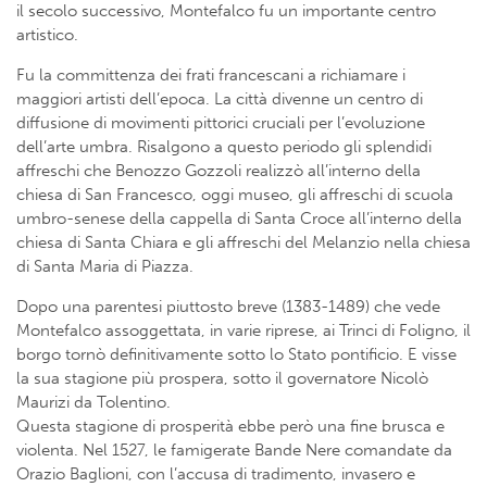
il secolo successivo, Montefalco fu un importante centro
artistico.
Fu la committenza dei frati francescani a richiamare i
maggiori artisti dell’epoca. La città divenne un centro di
diffusione di movimenti pittorici cruciali per l’evoluzione
dell’arte umbra. Risalgono a questo periodo gli splendidi
affreschi che Benozzo Gozzoli realizzò all’interno della
chiesa di San Francesco, oggi museo, gli affreschi di scuola
umbro-senese della cappella di Santa Croce all’interno della
chiesa di Santa Chiara e gli affreschi del Melanzio nella chiesa
di Santa Maria di Piazza.
Dopo una parentesi piuttosto breve (1383-1489) che vede
Montefalco assoggettata, in varie riprese, ai Trinci di Foligno, il
borgo tornò definitivamente sotto lo Stato pontificio. E visse
la sua stagione più prospera, sotto il governatore Nicolò
Maurizi da Tolentino.
Questa stagione di prosperità ebbe però una fine brusca e
violenta. Nel 1527, le famigerate Bande Nere comandate da
Orazio Baglioni, con l’accusa di tradimento, invasero e