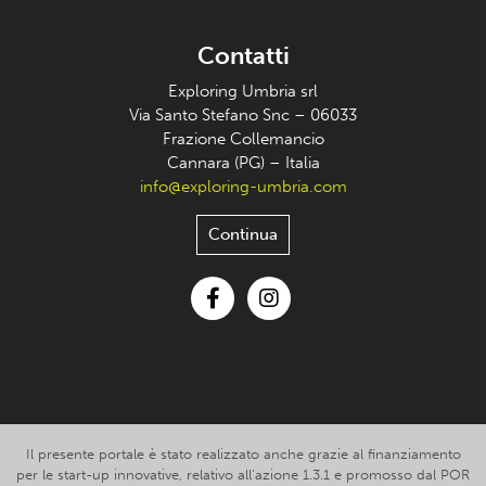
Contatti
Exploring Umbria srl
Via Santo Stefano Snc – 06033
Frazione Collemancio
Cannara (PG) – Italia
info@exploring-umbria.com
Continua
Facebook
Instagram
Il presente portale è stato realizzato anche grazie al finanziamento
per le start-up innovative, relativo all’azione 1.3.1 e promosso dal POR