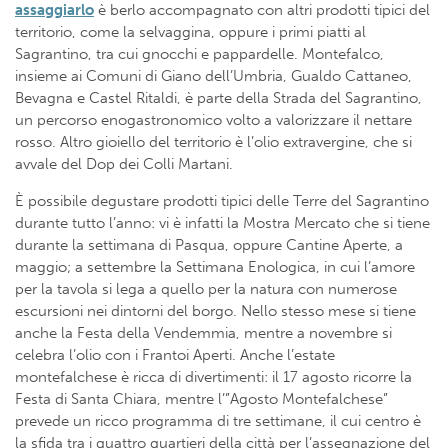
assaggiarlo
è berlo accompagnato con altri prodotti tipici del
territorio, come la selvaggina, oppure i primi piatti al
Sagrantino, tra cui gnocchi e pappardelle. Montefalco,
insieme ai Comuni di Giano dell’Umbria, Gualdo Cattaneo,
Bevagna e Castel Ritaldi, è parte della Strada del Sagrantino,
un percorso enogastronomico volto a valorizzare il nettare
rosso. Altro gioiello del territorio è l’olio extravergine, che si
avvale del Dop dei Colli Martani.
È possibile degustare prodotti tipici delle Terre del Sagrantino
durante tutto l’anno: vi è infatti la Mostra Mercato che si tiene
durante la settimana di Pasqua, oppure Cantine Aperte, a
maggio; a settembre la Settimana Enologica, in cui l’amore
per la tavola si lega a quello per la natura con numerose
escursioni nei dintorni del borgo. Nello stesso mese si tiene
anche la Festa della Vendemmia, mentre a novembre si
celebra l’olio con i Frantoi Aperti. Anche l’estate
montefalchese è ricca di divertimenti: il 17 agosto ricorre la
Festa di Santa Chiara, mentre l’”Agosto Montefalchese”
prevede un ricco programma di tre settimane, il cui centro è
la sfida tra i quattro quartieri della città per l’assegnazione del