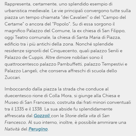
Rappresenta, certamente, uno splendido esempio di
urbanistica medievale. Le vie principali convergono tutte sulla
piazza un tempo chiamata “dei Cavalieri” o del “Campo del
Certame” o ancora del “Popolo”. Su di essa sorgono il
magnifico Palazzo del Comune, la ex chiesa di San Filippo,
oggi Teatro comunale, la chiesa di Santa Maria di Piazza,
edificio tra i più antichi della zona. Nonché splendide
residenze signorili del Cinquecento, quali palazzo Senili e
Palazzo de Cuppis. Altre dimore nobiliari sono il
quattrocentesco palazzo Pambuffetti, palazzo Tempestivi e
Palazzo Langeli, che conserva affreschi di scuola dello
Zuccari.
Imboccando dalla piazza la strada che conduce al
duecentesco rione di Colla Mora, si giunge alla Chiesa e
Museo di San Francesco, costruita dai frati minori conventuali
tra il 1335 e il 1338. La sua abside fu splendidamente
affrescata dal
Gozzoli
con le
Storie della vita di San
Francesco
. Al suo interno, inoltre, è possibile ammirare una
Natività
del
Perugino
.