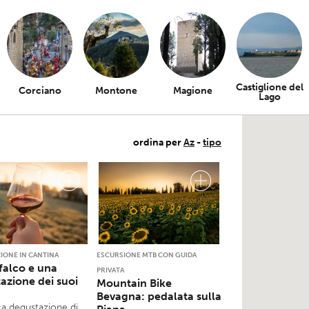
Castiglione del
Corciano
Montone
Magione
Lago
ordina per
Az
-
tipo
IONE IN CANTINA
ESCURSIONE MTB CON GUIDA
alco e una
PRIVATA
azione dei suoi
Mountain Bike
Bevagna: pedalata sulla
ca degustazione di