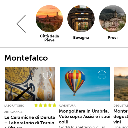
Città della
Trevi
Bevagna
Preci
Pieve
Montefalco
LABORATORIO
AVVENTURA
DEGUSTAZ
Mongolfiera in Umbria.
Montef
ARTIGIANALE
Volo sopra Assisi e i suoi
degust
Le Ceramiche di Deruta
colli
vini
– Laboratorio di Tornio
Goditi lo spettacolo di un
Una ric