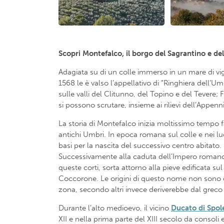
Scopri Montefalco, il borgo del Sagrantino e del
Adagiata su di un colle immerso in un mare di vign
1568 le è valso l’appellativo di “Ringhiera dell’
sulle valli del Clitunno, del Topino e del Tevere;
si possono scrutare, insieme ai rilievi dell’Appen
La storia di Montefalco inizia moltissimo tempo f
antichi Umbri. In epoca romana sul colle e nei lu
basi per la nascita del successivo centro abitato.
Successivamente alla caduta dell’Impero romano gli
queste corti, sorta attorno alla pieve edificata 
Coccorone. Le origini di questo nome non sono 
zona, secondo altri invece deriverebbe dal grec
Durante l’alto medioevo, il vicino
Ducato di Spol
XII e nella prima parte del XIII secolo da consol