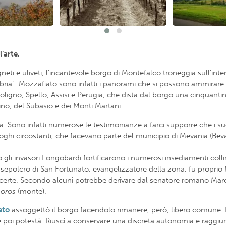
l’arte.
eti e uliveti, l’incantevole borgo di Montefalco troneggia sull’inte
Umbria”. Mozzafiato sono infatti i panorami che si possono ammirare
 Foligno, Spello, Assisi e Perugia, che dista dal borgo una cinquanti
nino, del Subasio e dei Monti Martani.
a. Sono infatti numerose le testimonianze a farci supporre che i suo
oghi circostanti, che facevano parte del municipio di Mevania (Beva
 invasori Longobardi fortificarono i numerosi insediamenti collinari
sul sepolcro di San Fortunato, evangelizzatore della zona, fu propri
certe. Secondo alcuni potrebbe derivare dal senatore romano Marc
o
oros
(monte).
eto
assoggettò il borgo facendolo rimanere, però, libero comune. Inf
i e poi potestà. Riuscì a conservare una discreta autonomia e raggiu