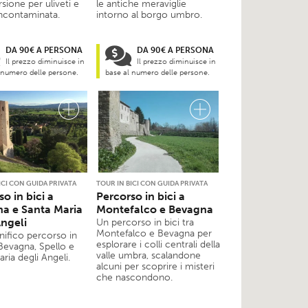
sione per uliveti e
le antiche meraviglie
incontaminata.
intorno al borgo umbro.
DA 90€ A PERSONA
DA 90€ A PERSONA
Il prezzo diminuisce in
Il prezzo diminuisce in
 numero delle persone.
base al numero delle persone.
ICI CON GUIDA PRIVATA
TOUR IN BICI CON GUIDA PRIVATA
o in bici a
Percorso in bici a
a e Santa Maria
Montefalco e Bevagna
Angeli
Un percorso in bici tra
Montefalco e Bevagna per
ifico percorso in
esplorare i colli centrali della
 Bevagna, Spello e
valle umbra, scalandone
ria degli Angeli.
alcuni per scoprire i misteri
che nascondono.