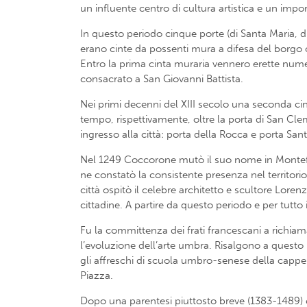
un influente centro di cultura artistica e un impor
In questo periodo cinque porte (di Santa Maria, 
erano cinte da possenti mura a difesa del borgo ch
Entro la prima cinta muraria vennero erette numero
consacrato a San Giovanni Battista.
Nei primi decenni del XIII secolo una seconda cin
tempo, rispettivamente, oltre la porta di San Clem
ingresso alla città: porta della Rocca e porta Sant’
Nel 1249 Coccorone mutò il suo nome in Montefal
ne constatò la consistente presenza nel territori
città ospitò il celebre architetto e scultore Loren
cittadine. A partire da questo periodo e per tutto
Fu la committenza dei frati francescani a richiamar
l’evoluzione dell’arte umbra. Risalgono a questo 
gli affreschi di scuola umbro-senese della cappell
Piazza.
Dopo una parentesi piuttosto breve (1383-1489) ch