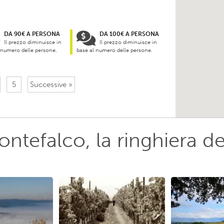
DA 90€ A PERSONA
DA 100€ A PERSONA
Il prezzo diminuisce in
Il prezzo diminuisce in
 numero delle persone.
base al numero delle persone.
5
Successive »
ntefalco, la ringhiera d