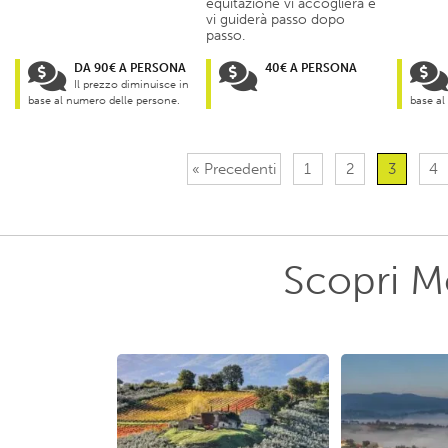
equitazione vi accoglierà e
vi guiderà passo dopo
passo.
DA 90€ A PERSONA
40€ A PERSONA
Il prezzo diminuisce in
base al numero delle persone.
base al
« Precedenti
1
2
3
4
Scopri Mo