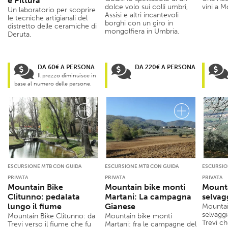
e Pittura
dolce volo sui colli umbri,
vini a M
Un laboratorio per scoprire
Assisi e altri incantevoli
le tecniche artigianali del
borghi con un giro in
distretto delle ceramiche di
mongolfiera in Umbria.
Deruta.
DA 60€ A PERSONA
DA 220€ A PERSONA
Il prezzo diminuisce in
base al numero delle persone.
ESCURSIONE MTB CON GUIDA
ESCURSIONE MTB CON GUIDA
ESCURSIO
PRIVATA
PRIVATA
PRIVATA
Mountain Bike
Mountain bike monti
Mounta
Clitunno: pedalata
Martani: La campagna
selvag
lungo il fiume
Gianese
Mountai
selvagg
Mountain Bike Clitunno: da
Mountain bike monti
Trevi ch
Trevi verso il fiume che fu
Martani: fra le campagne del