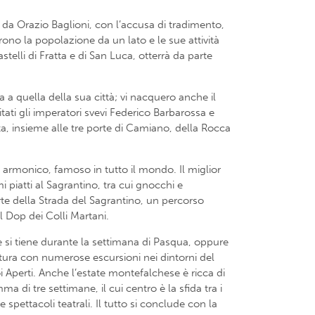
da Orazio Baglioni, con l’accusa di tradimento,
no la popolazione da un lato e le sue attività
telli di Fratta e di San Luca, otterrà da parte
ta a quella della sua città; vi nacquero anche il
tati gli imperatori svevi Federico Barbarossa e
ta, insieme alle tre porte di Camiano, della Rocca
 armonico, famoso in tutto il mondo. Il miglior
i piatti al Sagrantino, tra cui gnocchi e
te della Strada del Sagrantino, un percorso
el Dop dei Colli Martani.
he si tiene durante la settimana di Pasqua, oppure
atura con numerose escursioni nei dintorni del
 Aperti. Anche l’estate montefalchese è ricca di
 di tre settimane, il cui centro è la sfida tra i
 spettacoli teatrali. Il tutto si conclude con la