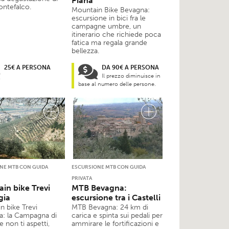
Piana
ontefalco.
Mountain Bike Bevagna:
escursione in bici fra le
campagne umbre, un
itinerario che richiede poca
fatica ma regala grande
bellezza.
25€ A PERSONA
DA 90€ A PERSONA
Il prezzo diminuisce in
base al numero delle persone.
NE MTB CON GUIDA
ESCURSIONE MTB CON GUIDA
PRIVATA
in bike Trevi
MTB Bevagna:
gia
escursione tra i Castelli
n bike Trevi
MTB Bevagna: 24 km di
ia: la Campagna di
carica e spinta sui pedali per
e non ti aspetti,
ammirare le fortificazioni e