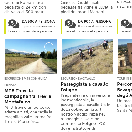
un’escur
sacro ai Romani, una
Gianese. Goditi facili
natura 
pedalata di 24 km con
pedalate fra vigne e uliveti ai
dislivello di 300 metri.
piedi dei monti Martani
DA 90€ A PERSONA
DA 90€ A PERSONA
Il prezzo diminuisce in
Il prezzo diminuisce in
base al numero delle persone.
base al numero delle persone.
base al
ESCURSIONE MTB CON GUIDA
ESCURSIONE A CAVALLO
TOUR IN B
Passeggiata a cavallo
Percors
PRIVATA
Foligno
Bevagn
MTB Trevi: la
degli 
Preparatevi a un’avventura
campagna fra Trevi e
indimenticabile, la
Un magn
Montefalco
passeggiata a cavallo tra le
bici tra
MTB Trevi è un percorso
dolci colline umbre: il
Santa Ma
adatta a tutti, che taglia la
nostro viaggio inizia nel
magnifica valle umbra fra
maneggio situato nel
Trevi e Montefalco.
comune di Foligno (PG),
dove l’istruttore di