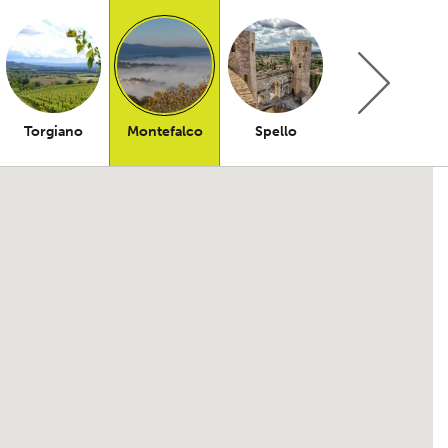
Torgiano
Montefalco
Spello