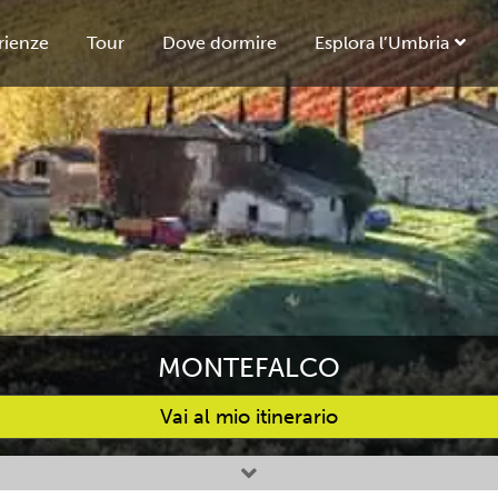
rienze
Tour
Dove dormire
Esplora l’Umbria
MONTEFALCO
Vai al mio itinerario