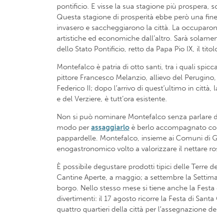
pontificio. E visse la sua stagione più prospera, 
Questa stagione di prosperità ebbe però una fine
invasero e saccheggiarono la città. La occuparon
artistiche ed economiche dall’altro. Sarà solament
dello Stato Pontificio, retto da Papa Pio IX, il titolo
Montefalco è patria di otto santi, tra i quali spic
pittore Francesco Melanzio, allievo del Perugino, 
Federico II; dopo l’arrivo di quest’ultimo in cit
e del Verziere, è tutt’ora esistente.
Non si può nominare Montefalco senza parlare del 
modo per
assaggiarlo
è berlo accompagnato con al
pappardelle. Montefalco, insieme ai Comuni di Gi
enogastronomico volto a valorizzare il nettare rosso
È possibile degustare prodotti tipici delle Terre 
Cantine Aperte, a maggio; a settembre la Settiman
borgo. Nello stesso mese si tiene anche la Festa 
divertimenti: il 17 agosto ricorre la Festa di San
quattro quartieri della città per l’assegnazione del