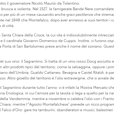
sotto il governatore Nicolò Maurizi da Tolentino.
 brusca e violenta. Nel 1527, le famigerate Bande Nere comandate 
o per più di un mese causando anche gravi pestilenze che stremaro
e nel 1848 che Montefalco, dopo aver annesso ai suoi territori i cas
 di città.
ca Santa Chiara della Croce, la cui vita è indissolubilmente intreccia
e il cardinale Giovanni Domenico de Cuppis. Inoltre, vi furono ospi
tà, la Porta di San Bartolomeo prese anche il nome del sovrano. Ques
suo vino: il Sagrantino. Si tratta di un vino rosso Docg asciutto e
tri prodotti tipici del territorio, come la selvaggina, oppure i prim
ano dell’Umbria, Gualdo Cattaneo, Bevagna e Castel Ritaldi, è par
. Altro gioiello del territorio è l’olio extravergine, che si avvale d
del Sagrantino durante tutto l’anno: vi è infatti la Mostra Mercato c
a Enologica, in cui l’amore per la tavola si lega a quello per la n
della Vendemmia, mentre a novembre si celebra l’olio con i Frantoi
ta Chiara, mentre l’”Agosto Montefalchese” prevede un ricco programma
 Falco d’Oro: gare tra tamburini, sbandieratori e musici, balestrieri e