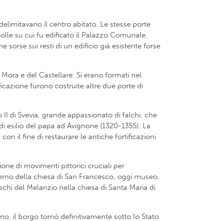
elimitavano il centro abitato. Le stesse porte
colle su cui fu edificato il Palazzo Comunale.
sorse sui resti di un edificio già esistente forse
 Mora e del Castellare. Si erano formati nel
ficazione furono costruite altre due porte di
 di Svevia, grande appassionato di falchi, che
di esilio del papa ad Avignone (1320-1355). La
on il fine di restaurare le antiche fortificazioni
ione di movimenti pittorici cruciali per
nterno della chiesa di San Francesco, oggi museo,
eschi del Melanzio nella chiesa di Santa Maria di
no, il borgo tornò definitivamente sotto lo Stato