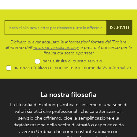
Dichiaro di aver acquisito le informazioni fornite dal Titolare
all’interno dell'
informativa sulla privacy
e presto il consenso per le
finalità qui sotto riportate:
per usufruire di questo servizio
autorizzo l’utilizzo di cookie tecnici come da
Vs. informativa
La nostra filosofia
La filosofia di Exploring Umbria è l’insieme di una serie di
valori sia etici che professionali, che caratterizzano il
servizio che offriamo, cioè la semplificazione e la
digitalizzazione della scelta di attività o esperienze da
vivere in Umbria, che come costante abbiano un