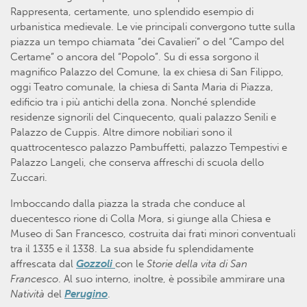
Rappresenta, certamente, uno splendido esempio di
urbanistica medievale. Le vie principali convergono tutte sulla
piazza un tempo chiamata “dei Cavalieri” o del “Campo del
Certame” o ancora del “Popolo”. Su di essa sorgono il
magnifico Palazzo del Comune, la ex chiesa di San Filippo,
oggi Teatro comunale, la chiesa di Santa Maria di Piazza,
edificio tra i più antichi della zona. Nonché splendide
residenze signorili del Cinquecento, quali palazzo Senili e
Palazzo de Cuppis. Altre dimore nobiliari sono il
quattrocentesco palazzo Pambuffetti, palazzo Tempestivi e
Palazzo Langeli, che conserva affreschi di scuola dello
Zuccari.
Imboccando dalla piazza la strada che conduce al
duecentesco rione di Colla Mora, si giunge alla Chiesa e
Museo di San Francesco, costruita dai frati minori conventuali
tra il 1335 e il 1338. La sua abside fu splendidamente
affrescata dal
Gozzoli
con le
Storie della vita di San
Francesco
. Al suo interno, inoltre, è possibile ammirare una
Natività
del
Perugino
.