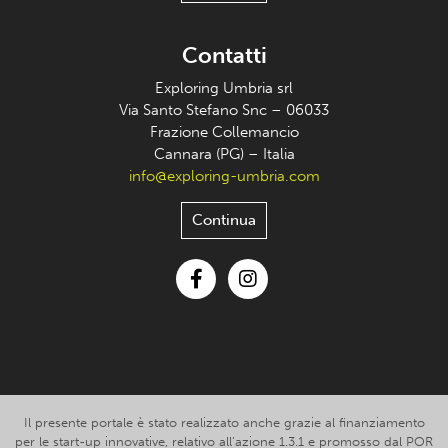
Contatti
Exploring Umbria srl
Via Santo Stefano Snc – 06033
Frazione Collemancio
Cannara (PG) – Italia
info@exploring-umbria.com
Continua
Facebook
Instagram
Il presente portale è stato realizzato anche grazie al finanziamento
per le start-up innovative, relativo all’azione 1.3.1 e promosso dal POR