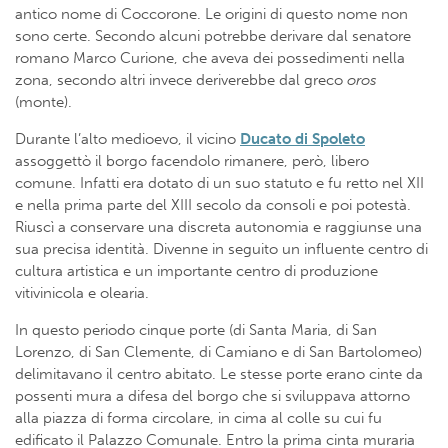
antico nome di Coccorone. Le origini di questo nome non
sono certe. Secondo alcuni potrebbe derivare dal senatore
romano Marco Curione, che aveva dei possedimenti nella
zona, secondo altri invece deriverebbe dal greco
oros
(monte).
Durante l’alto medioevo, il vicino
Ducato di Spoleto
assoggettò il borgo facendolo rimanere, però, libero
comune. Infatti era dotato di un suo statuto e fu retto nel XII
e nella prima parte del XIII secolo da consoli e poi potestà.
Riuscì a conservare una discreta autonomia e raggiunse una
sua precisa identità. Divenne in seguito un influente centro di
cultura artistica e un importante centro di produzione
vitivinicola e olearia.
In questo periodo cinque porte (di Santa Maria, di San
Lorenzo, di San Clemente, di Camiano e di San Bartolomeo)
delimitavano il centro abitato. Le stesse porte erano cinte da
possenti mura a difesa del borgo che si sviluppava attorno
alla piazza di forma circolare, in cima al colle su cui fu
edificato il Palazzo Comunale. Entro la prima cinta muraria