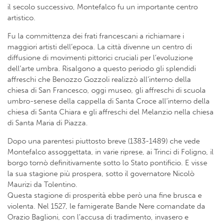
il secolo successivo, Montefalco fu un importante centro
artistico.
Fu la committenza dei frati francescani a richiamare i
maggiori artisti dell’epoca. La città divenne un centro di
diffusione di movimenti pittorici cruciali per l’evoluzione
dell’arte umbra. Risalgono a questo periodo gli splendidi
affreschi che Benozzo Gozzoli realizzò all’interno della
chiesa di San Francesco, oggi museo, gli affreschi di scuola
umbro-senese della cappella di Santa Croce all’interno della
chiesa di Santa Chiara e gli affreschi del Melanzio nella chiesa
di Santa Maria di Piazza.
Dopo una parentesi piuttosto breve (1383-1489) che vede
Montefalco assoggettata, in varie riprese, ai Trinci di Foligno, il
borgo tornò definitivamente sotto lo Stato pontificio. E visse
la sua stagione più prospera, sotto il governatore Nicolò
Maurizi da Tolentino.
Questa stagione di prosperità ebbe però una fine brusca e
violenta. Nel 1527, le famigerate Bande Nere comandate da
Orazio Baglioni, con l’accusa di tradimento, invasero e