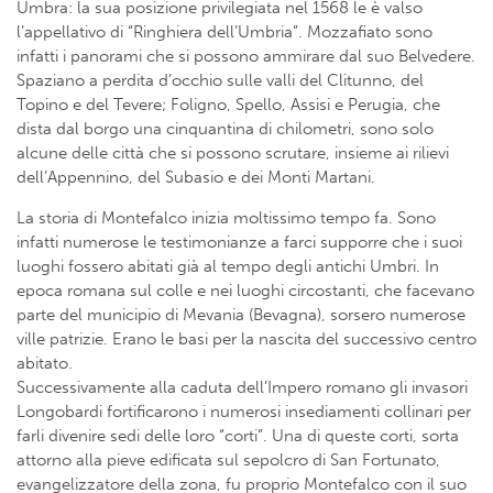
Umbra: la sua posizione privilegiata nel 1568 le è valso
l’appellativo di “Ringhiera dell’Umbria”. Mozzafiato sono
infatti i panorami che si possono ammirare dal suo Belvedere.
Spaziano a perdita d’occhio sulle valli del Clitunno, del
Topino e del Tevere; Foligno, Spello, Assisi e Perugia, che
dista dal borgo una cinquantina di chilometri, sono solo
alcune delle città che si possono scrutare, insieme ai rilievi
dell’Appennino, del Subasio e dei Monti Martani.
La storia di Montefalco inizia moltissimo tempo fa. Sono
infatti numerose le testimonianze a farci supporre che i suoi
luoghi fossero abitati già al tempo degli antichi Umbri. In
epoca romana sul colle e nei luoghi circostanti, che facevano
parte del municipio di Mevania (Bevagna), sorsero numerose
ville patrizie. Erano le basi per la nascita del successivo centro
abitato.
Successivamente alla caduta dell’Impero romano gli invasori
Longobardi fortificarono i numerosi insediamenti collinari per
farli divenire sedi delle loro “corti”. Una di queste corti, sorta
attorno alla pieve edificata sul sepolcro di San Fortunato,
evangelizzatore della zona, fu proprio Montefalco con il suo