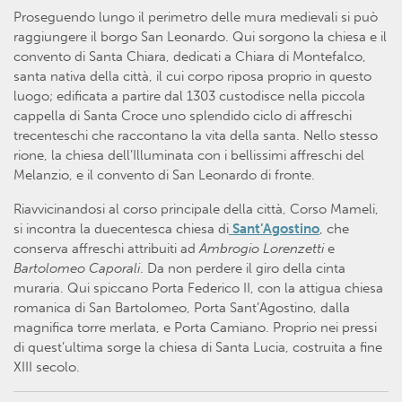
Proseguendo lungo il perimetro delle mura medievali si può
raggiungere il borgo San Leonardo. Qui sorgono la chiesa e il
convento di Santa Chiara, dedicati a Chiara di Montefalco,
santa nativa della città, il cui corpo riposa proprio in questo
luogo; edificata a partire dal 1303 custodisce nella piccola
cappella di Santa Croce uno splendido ciclo di affreschi
trecenteschi che raccontano la vita della santa. Nello stesso
rione, la chiesa dell’Illuminata con i bellissimi affreschi del
Melanzio, e il convento di San Leonardo di fronte.
Riavvicinandosi al corso principale della città, Corso Mameli,
si incontra la duecentesca chiesa di
Sant’Agostino
, che
conserva affreschi attribuiti ad
Ambrogio Lorenzetti
e
Bartolomeo Caporali
. Da non perdere il giro della cinta
muraria. Qui spiccano Porta Federico II, con la attigua chiesa
romanica di San Bartolomeo, Porta Sant’Agostino, dalla
magnifica torre merlata, e Porta Camiano. Proprio nei pressi
di quest’ultima sorge la chiesa di Santa Lucia, costruita a fine
XIII secolo.