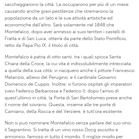
saccheggiarono la città. La occuparono per più di un mese
causando anche gravi pestilenze che stremarono la
popolazione da un lato e le sue attività artistiche ed
economiche dall’altro. Sarà solamente nel 1848 che
Montefalco, dopo aver annesso ai suoi territori i castelli di
Fratta e di San Luca, otterrà da parte dello Stato Pontificio,
retto da Papa Pio IX, il titolo di città.
Montefalco è patria di otto santi, tra i quali spicca Santa
Chiara della Croce, la cui vita è indissolubilmente intrecciata
a quella della sua città; vi nacquero anche il pittore Francesco
Melanzio, allievo del Perugino, e il cardinale Giovanni
Domenico de Cuppis. Inoltre, vi furono ospitati gli imperatori
svevi Federico Barbarossa e Federico II; dopo l’arrivo di
quest’ultimo in città, la Porta di San Bartolomeo prese anche
il nome del sovrano. Questa, insieme alle tre porte di
Camiano, della Rocca e del Verziere, è tutt’ora esistente.
Non si può nominare Montefalco senza parlare del suo vino:
il Sagrantino. Si tratta di un vino rosso Docg asciutto e
armonico, famoso in tutto il mondo. Il miglior modo per