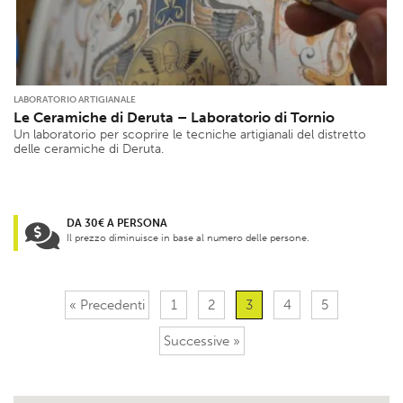
LABORATORIO ARTIGIANALE
Le Ceramiche di Deruta – Laboratorio di Tornio
Un laboratorio per scoprire le tecniche artigianali del distretto
delle ceramiche di Deruta.
DA 30€ A PERSONA
Il prezzo diminuisce in base al numero delle persone.
« Precedenti
1
2
3
4
5
Successive »