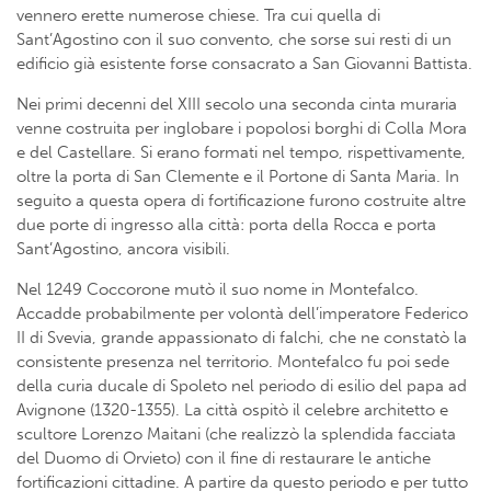
vennero erette numerose chiese. Tra cui quella di
Sant’Agostino con il suo convento, che sorse sui resti di un
edificio già esistente forse consacrato a San Giovanni Battista.
Nei primi decenni del XIII secolo una seconda cinta muraria
venne costruita per inglobare i popolosi borghi di Colla Mora
e del Castellare. Si erano formati nel tempo, rispettivamente,
oltre la porta di San Clemente e il Portone di Santa Maria. In
seguito a questa opera di fortificazione furono costruite altre
due porte di ingresso alla città: porta della Rocca e porta
Sant’Agostino, ancora visibili.
Nel 1249 Coccorone mutò il suo nome in Montefalco.
Accadde probabilmente per volontà dell’imperatore Federico
II di Svevia, grande appassionato di falchi, che ne constatò la
consistente presenza nel territorio. Montefalco fu poi sede
della curia ducale di Spoleto nel periodo di esilio del papa ad
Avignone (1320-1355). La città ospitò il celebre architetto e
scultore Lorenzo Maitani (che realizzò la splendida facciata
del Duomo di Orvieto) con il fine di restaurare le antiche
fortificazioni cittadine. A partire da questo periodo e per tutto