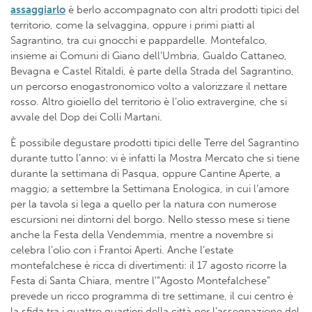
assaggiarlo
è berlo accompagnato con altri prodotti tipici del
territorio, come la selvaggina, oppure i primi piatti al
Sagrantino, tra cui gnocchi e pappardelle. Montefalco,
insieme ai Comuni di Giano dell’Umbria, Gualdo Cattaneo,
Bevagna e Castel Ritaldi, è parte della Strada del Sagrantino,
un percorso enogastronomico volto a valorizzare il nettare
rosso. Altro gioiello del territorio è l’olio extravergine, che si
avvale del Dop dei Colli Martani.
È possibile degustare prodotti tipici delle Terre del Sagrantino
durante tutto l’anno: vi è infatti la Mostra Mercato che si tiene
durante la settimana di Pasqua, oppure Cantine Aperte, a
maggio; a settembre la Settimana Enologica, in cui l’amore
per la tavola si lega a quello per la natura con numerose
escursioni nei dintorni del borgo. Nello stesso mese si tiene
anche la Festa della Vendemmia, mentre a novembre si
celebra l’olio con i Frantoi Aperti. Anche l’estate
montefalchese è ricca di divertimenti: il 17 agosto ricorre la
Festa di Santa Chiara, mentre l’”Agosto Montefalchese”
prevede un ricco programma di tre settimane, il cui centro è
la sfida tra i quattro quartieri della città per l’assegnazione del