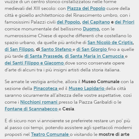
viuzze di un centro storico cristallizzatosi nelle forme
medievali del XIII secolo: con
Piazza del Popolo
cuore della
città e gioiello architettonico del Rinascimento umbro, con i
famosissimi Palazzi civili
del Popolo
,
del Capitano
e
dei Priori
cornice monumentale del bellissimo
Duomo
,
con le
numerosissime Chiese di epoche differenti che costellano lo
spazio urbano, da quelle più antiche di
San Nicolò de Criptis
,
di San Filippo
, di
Santo Stefano
e
di San Giorgio
fino a quelle
più tarde
di Santa Prassede
,
di Santa Maria in Camuccia
e
dei Santi Filippo e Giacomo
dove sono conservate opere
d’arte di alcuni tra i più insigni artisti della storia italiana.
Se amate le vestigia antiche, allora il
Museo Comunale
con la
sezione della
Pinacoteca
ed il
Museo Lapidario
della città
saranno sicuramente all’altezza delle vostre aspettative, così
come i
Nicchioni romani
presso la Piazza Garibaldi o le
Fontane di Scannabecco
e
Cesia
.
E di sicuro non vi annoierete se preferirete restare un po’ più
al passo coi tempi, potendo assistere agli spettacoli moderni
proposti nel
Teatro Comunale
o visitando le
mostre di arte