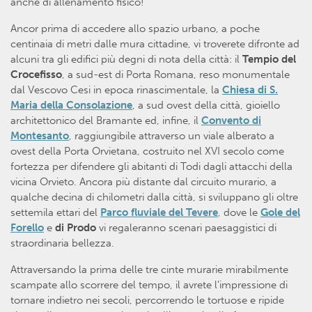
anche di allenamento fisico!
Ancor prima di accedere allo spazio urbano, a poche
centinaia di metri dalle mura cittadine, vi troverete difronte ad
alcuni tra gli edifici più degni di nota della città: il
Tempio del
Crocefisso
, a sud-est di Porta Romana, reso monumentale
dal Vescovo Cesi in epoca rinascimentale, la
Chiesa di S.
Maria della Consolazione
, a sud ovest della città, gioiello
architettonico del Bramante ed, infine, il
Convento di
Montesanto
, raggiungibile attraverso un viale alberato a
ovest della Porta Orvietana, costruito nel XVI secolo come
fortezza per difendere gli abitanti di Todi dagli attacchi della
vicina Orvieto. Ancora più distante dal circuito murario, a
qualche decina di chilometri dalla città, si sviluppano gli oltre
settemila ettari del
Parco fluviale del Tevere
, dove le
Gole del
Forello
e
di Prodo
vi regaleranno scenari paesaggistici di
straordinaria bellezza.
Attraversando la prima delle tre cinte murarie mirabilmente
scampate allo scorrere del tempo, il avrete l’impressione di
tornare indietro nei secoli, percorrendo le tortuose e ripide