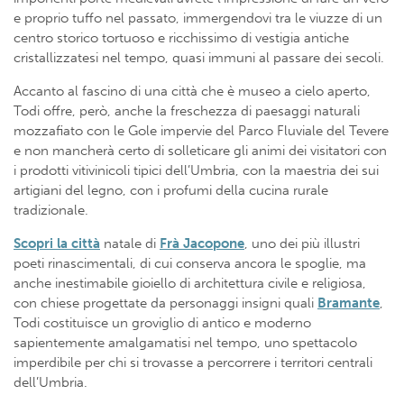
e proprio tuffo nel passato, immergendovi tra le viuzze di un
centro storico tortuoso e ricchissimo di vestigia antiche
cristallizzatesi nel tempo, quasi immuni al passare dei secoli.
Accanto al fascino di una città che è museo a cielo aperto,
Todi offre, però, anche la freschezza di paesaggi naturali
mozzafiato con le Gole impervie del Parco Fluviale del Tevere
e non mancherà certo di solleticare gli animi dei visitatori con
i prodotti vitivinicoli tipici dell’Umbria, con la maestria dei sui
artigiani del legno, con i profumi della cucina rurale
tradizionale.
Scopri la città
natale di
Frà Jacopone
, uno dei più illustri
poeti rinascimentali, di cui conserva ancora le spoglie, ma
anche inestimabile gioiello di architettura civile e religiosa,
con chiese progettate da personaggi insigni quali
Bramante
,
Todi costituisce un groviglio di antico e moderno
sapientemente amalgamatisi nel tempo, uno spettacolo
imperdibile per chi si trovasse a percorrere i territori centrali
dell’Umbria.