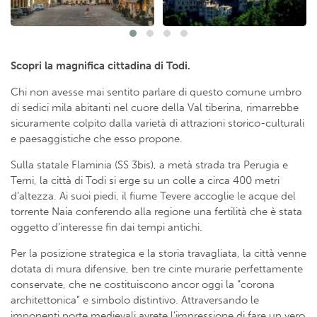
Scopri la magnifica cittadina di Todi.
Chi non avesse mai sentito parlare di questo comune umbro
di sedici mila abitanti nel cuore della Val tiberina, rimarrebbe
sicuramente colpito dalla varietà di attrazioni storico-culturali
e paesaggistiche che esso propone.
Sulla statale Flaminia (SS 3bis), a metà strada tra Perugia e
Terni, la città di Todi si erge su un colle a circa 400 metri
d’altezza. Ai suoi piedi, il fiume Tevere accoglie le acque del
torrente Naia conferendo alla regione una fertilità che è stata
oggetto d’interesse fin dai tempi antichi.
Per la posizione strategica e la storia travagliata, la città venne
dotata di mura difensive, ben tre cinte murarie perfettamente
conservate, che ne costituiscono ancor oggi la “corona
architettonica” e simbolo distintivo. Attraversando le
imponenti porte medievali avrete l’impressione di fare un vero