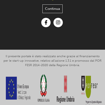
Continua
Facebook
Instagram
Il presente portale è stato realizzato anche grazie al finanziamento
per le start-up innovative, relativo all’azione 1.3.1 e promosso dal POR
FESR 2014-2020 della Regione Umbria.