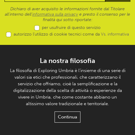
Dichiaro di aver acquisito le informazioni fornite dal Titolare
all’interno dell'
informativa sulla privacy
e presto il consenso per le
finalità qui sotto riportate:
per usufruire di questo servizio
autorizzo l’utilizzo di cookie tecnici come da
Vs. informativa
La nostra filosofia
La filosofia di Exploring Umbria è l’insieme di una serie di
valori sia etici che professionali, che caratterizzano il
servizio che offriamo, cioè la semplificazione e la
digitalizzazione della scelta di attività o esperienze da
vivere in Umbria, che come costante abbiano un
altissimo valore tradizionale e territoriale.
Continua