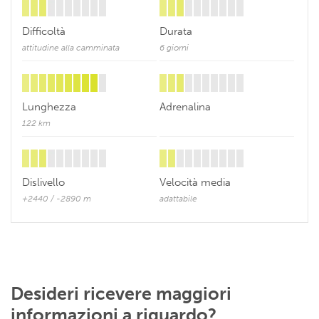
Difficoltà
Durata
attitudine alla camminata
6 giorni
Lunghezza
Adrenalina
122 km
Dislivello
Velocità media
+2440 / -2890 m
adattabile
Desideri ricevere maggiori
informazioni a riguardo?