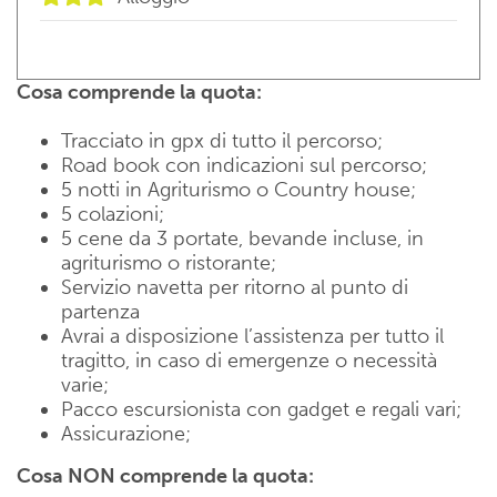
TRASIMENO, CASTELLI MEDIEVALI, LAGO TRASIMENO.
House
Navetta per ritorno al punto di partenza
Agriturismo/Country
Cosa comprende la quota:
House
Tracciato in gpx di tutto il percorso;
Road book con indicazioni sul percorso;
5 notti in Agriturismo o Country house;
5 colazioni;
5 cene da 3 portate, bevande incluse, in
agriturismo o ristorante;
Servizio navetta per ritorno al punto di
partenza
Avrai a disposizione l’assistenza per tutto il
tragitto, in caso di emergenze o necessità
varie;
Pacco escursionista con gadget e regali vari;
Assicurazione;
Cosa NON comprende la quota: