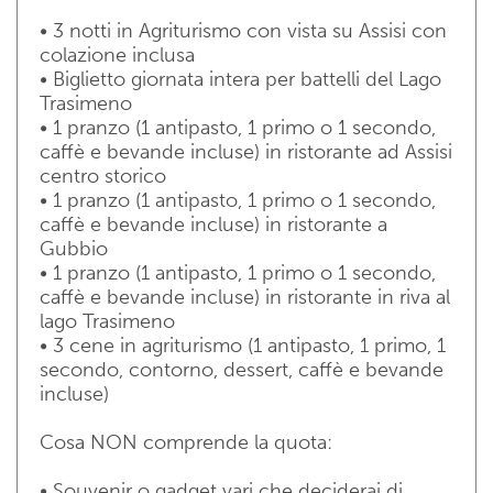
Giro libero del lago Trasimeno
• 3 notti in Agriturismo con vista su Assisi con
Agriturismo nella valle di Assisi
colazione inclusa
19:00
Cena in Agriturismo
• Biglietto giornata intera per battelli del Lago
Trasimeno
• 1 pranzo (1 antipasto, 1 primo o 1 secondo,
caffè e bevande incluse) in ristorante ad Assisi
Agriturismo nella valle di Assisi
centro storico
• 1 pranzo (1 antipasto, 1 primo o 1 secondo,
caffè e bevande incluse) in ristorante a
Gubbio
• 1 pranzo (1 antipasto, 1 primo o 1 secondo,
caffè e bevande incluse) in ristorante in riva al
lago Trasimeno
• 3 cene in agriturismo (1 antipasto, 1 primo, 1
secondo, contorno, dessert, caffè e bevande
incluse)
Cosa NON comprende la quota:
• Souvenir o gadget vari che deciderai di