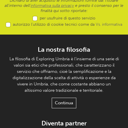
Dichiaro di aver acquisito le informazioni fornite dal Titolare
all’interno dell'
informativa sulla privacy
e presto il consenso per le
finalità qui sotto riportate:
per usufruire di questo servizio
autorizzo l’utilizzo di cookie tecnici come da
Vs. informativa
La nostra filosofia
La filosofia di Exploring Umbria è l’insieme di una serie di
valori sia etici che professionali, che caratterizzano il
servizio che offriamo, cioè la semplificazione e la
digitalizzazione della scelta di attività o esperienze da
vivere in Umbria, che come costante abbiano un
altissimo valore tradizionale e territoriale.
Continua
Diventa partner