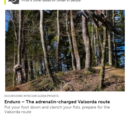
Price is lower based on umber of people
ESCURSIONE MTB CON GUIDA PRIVATA
Enduro – The adrenalin-charged Valsorda route
Put your foot down and clench your fists, prepare for the
Valsorda route