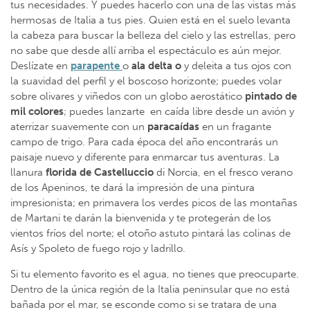
tus necesidades. Y puedes hacerlo con una de las vistas más
hermosas de Italia a tus pies. Quien está en el suelo levanta
la cabeza para buscar la belleza del cielo y las estrellas, pero
no sabe que desde allí arriba el espectáculo es aún mejor.
Deslízate en
parapente
o
ala delta o
y deleita a tus ojos con
la suavidad del perfil y el boscoso horizonte; puedes volar
sobre olivares y viñedos con un globo aerostático
pintado de
mil colores
; puedes lanzarte en caída libre desde un avión y
aterrizar suavemente con un
paracaídas
en un fragante
campo de trigo. Para cada época del año encontrarás un
paisaje nuevo y diferente para enmarcar tus aventuras. La
llanura
florida de Castelluccio
di Norcia, en el fresco verano
de los Apeninos, te dará la impresión de una pintura
impresionista; en primavera los verdes picos de las montañas
de Martani te darán la bienvenida y te protegerán de los
vientos fríos del norte; el otoño astuto pintará las colinas de
Asís y Spoleto de fuego rojo y ladrillo.
Si tu elemento favorito es el agua, no tienes que preocuparte.
Dentro de la única región de la Italia peninsular que no está
bañada por el mar, se esconde como si se tratara de una