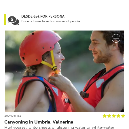
DESDE 65€ POR PERSONA
Price is lower based on umber of people
AVVENTURA
Canyoning in Umbria, Valnerina
Hurl yourself onto sheets of glistening water or white-water