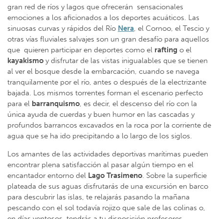
gran red de ríos y lagos que ofrecerán sensacionales
emociones a los aficionados a los deportes acuáticos. Las
sinuosas curvas y rápidos del Río
Nera
, el Cornoo, el Tescio y
otras vías fluviales salvajes son un gran desafío para aquellos
que quieren participar en deportes como el
rafting
o el
kayakismo
y disfrutar de las vistas inigualables que se tienen
al ver el bosque desde la embarcación, cuando se navega
tranquilamente por el río, antes o después de la electrizante
bajada. Los mismos torrentes forman el escenario perfecto
para el
barranquismo
, es decir, el descenso del río con la
única ayuda de cuerdas y buen humor en las cascadas y
profundos barrancos excavados en la roca por la corriente de
agua que se ha ido precipitando a lo largo de los siglos.
Los amantes de las actividades deportivas marítimas pueden
encontrar plena satisfacción al pasar algún tiempo en el
encantador entorno del
Lago Trasimeno
. Sobre la superficie
plateada de sus aguas disfrutarás de una excursión en barco
para descubrir las islas, te relajarás pasando la mañana
pescando con el sol todavía rojizo que sale de las colinas o,
en días ventosos, tendrás a tu disposición profesores