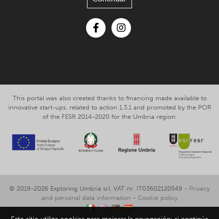
Facebook
Instagram
This portal was also created thanks to financing made available to
innovative start-ups, related to action 1.3.1 and promoted by the POR
of the FESR 2014-2020 for the Umbria region.
© 2019-2026 Exploring Umbria srl, VAT nr. IT03602120549 -
Privacy
and personal data information
-
Cookie policy