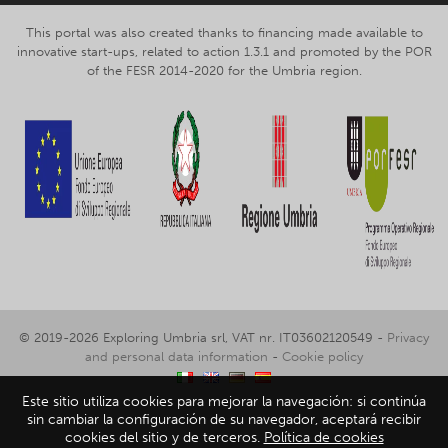
This portal was also created thanks to financing made available to
innovative start-ups, related to action 1.3.1 and promoted by the POR
of the FESR 2014-2020 for the Umbria region.
© 2019-2026 Exploring Umbria srl, VAT nr. IT03602120549 -
Privacy
and personal data information
-
Cookie policy
Este sitio utiliza cookies para mejorar la navegación: si continúa
sin cambiar la configuración de su navegador, aceptará recibir
cookies del sitio y de terceros.
Política de cookies