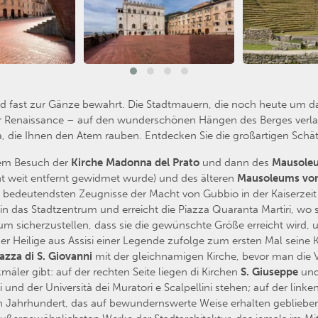
bild fast zur Gänze bewahrt. Die Stadtmauern, die noch heute um 
r Renaissance – auf den wunderschönen Hängen des Berges verlaufe
, die Ihnen den Atem rauben. Entdecken Sie die großartigen Schät
nem Besuch der
Kirche Madonna del Prato
und dann des
Mausoleu
ht weit entfernt gewidmet wurde) und des älteren
Mausoleums vo
 bedeutendsten Zeugnisse der Macht von Gubbio in der Kaiserzeit da
 in das Stadtzentrum und erreicht die Piazza Quaranta Martiri, wo 
“, um sicherzustellen, dass sie die gewünschte Größe erreicht wir
r Heilige aus Assisi einer Legende zufolge zum ersten Mal seine 
azza di S. Giovanni
mit der gleichnamigen Kirche, bevor man die Vi
äler gibt: auf der rechten Seite liegen di Kirchen
S. Giuseppe
un
d der Università dei Muratori e Scalpellini stehen; auf der linke
n Jahrhundert, das auf bewundernswerte Weise erhalten geblieben 