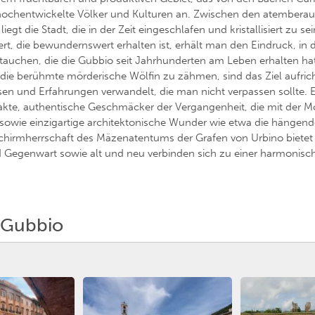
nd hochentwickelte Völker und Kulturen an. Zwischen den atember
gt die Stadt, die in der Zeit eingeschlafen und kristallisiert zu s
t, die bewundernswert erhalten ist, erhält man den Eindruck, in 
auchen, die die Gubbio seit Jahrhunderten am Leben erhalten hat
 die berühmte mörderische Wölfin zu zähmen, sind das Ziel aufrich
en und Erfahrungen verwandelt, die man nicht verpassen sollte. Ei
kte, authentische Geschmäcker der Vergangenheit, die mit der M
sowie einzigartige architektonische Wunder wie etwa die hängend
Schirmherrschaft des Mäzenatentums der Grafen von Urbino bietet
d Gegenwart sowie alt und neu verbinden sich zu einer harmonisch
 Gubbio