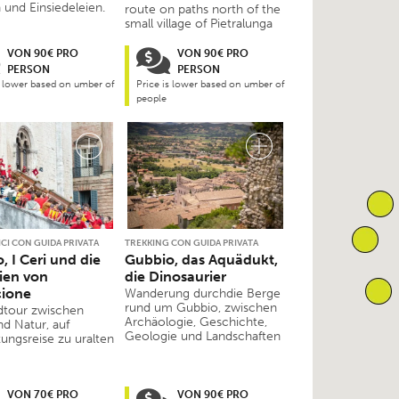
 und Einsiedeleien.
route on paths north of the
small village of Pietralunga
VON 90€ PRO
VON 90€ PRO
PERSON
PERSON
s lower based on umber of
Price is lower based on umber of
people
ICI CON GUIDA PRIVATA
TREKKING CON GUIDA PRIVATA
, I Ceri und die
Gubbio, das Aquädukt,
ien von
die Dinosaurier
cione
Wanderung durchdie Berge
rund um Gubbio, zwischen
dtour zwischen
Archäologie, Geschichte,
nd Natur, auf
Geologie und Landschaften
ungsreise zu uralten
VON 70€ PRO
VON 90€ PRO