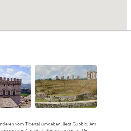
anderen vom Tibertal umgeben, liegt Gubbio. Am
amignano und Cavarello durchzogen wird. Die