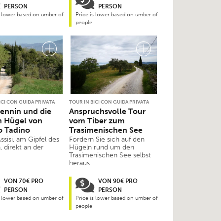
PERSON
PERSON
s lower based on umber of
Price is lower based on umber of
people
ICI CON GUIDA PRIVATA
TOUR IN BICI CON GUIDA PRIVATA
ennin und die
Anspruchsvolle Tour
n Hügel von
vom Tiber zum
o Tadino
Trasimenischen See
ssisi, am Gipfel des
Fordern Sie sich auf den
 direkt an der
Hügeln rund um den
Trasimenischen See selbst
heraus
VON 70€ PRO
VON 90€ PRO
PERSON
PERSON
s lower based on umber of
Price is lower based on umber of
people