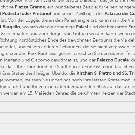
 außergewöhnlichsten Werke der Stadtarchitektur, das jemals im Mi
rschöne
Piazza Grande
, ein wunderbares Beispiel für einen häng
l Podestà (oder Pretorio)
und seines Zwillings, des
Palazzo
dei Co
st. Von der Loggia, die an den Palast angrenzt, kann man die Via 
l Bargello
, wo sich der gleichnamige
Palast
und der berühmte
Fo
ktsein erhalten und zum Bürger von Gubbio werden kann, wenn m
n Richtung nordöstliches Ende des bewohnten Zentrums die Via del 
efindet, unweit von anderen Gebäuden, die Sie nicht verpassen so
grenzenden Park Ranhiasci gehen, erreichen Sie den oberen Teil d
rn Mariano und Giacomo gewidmet ist, und der
Palazzo Ducale
, 
n, dass Ihre Tour durch die Stadt nun zu Ende ist, dann täuschen
chöne Statue des Heiligen Ubaldo, die
Kirchen S. Pietro und SS. Tri
gekommen, müssen Sie unbedingt noch Ihre letzten Kräfte mobilis
es Igino führt und Ihnen einen atemberaubenden Blick auf das um
hin werden am 15. Mai jeden Jahres die berühmten Kerzen der Sta