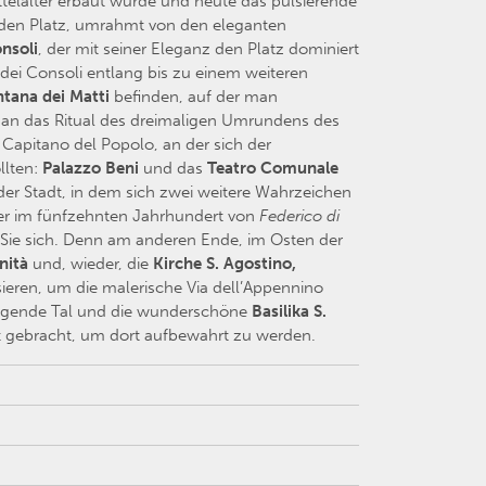
ttelalter erbaut wurde und heute das pulsierende
enden Platz, umrahmt von den eleganten
nsoli
, der mit seiner Eleganz den Platz dominiert
dei Consoli entlang bis zu einem weiteren
ntana dei
Matti
befinden, auf der man
an das Ritual des dreimaligen Umrundens des
Capitano del Popolo, an der sich der
llten:
Palazzo Beni
und das
Teatro Comunale
er Stadt, in dem sich zwei weitere Wahrzeichen
der im fünfzehnten Jahrhundert von
Federico di
 Sie sich. Denn am anderen Ende, im Osten der
nità
und, wieder, die
Kirche S. Agostino,
ieren, um die malerische Via dell’Appennino
liegende Tal und die wunderschöne
Basilika S.
dt gebracht, um dort aufbewahrt zu werden.