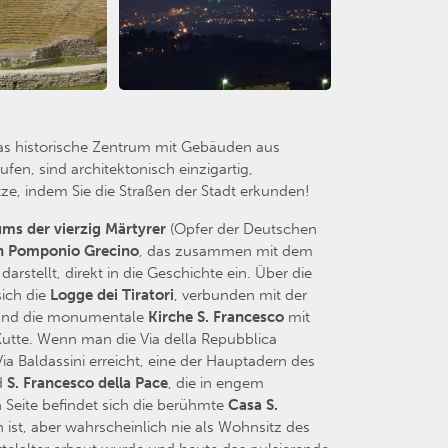
das historische Zentrum mit Gebäuden aus
n, sind architektonisch einzigartig,
ze, indem Sie die Straßen der Stadt erkunden!
ms der vierzig Märtyrer
(Opfer der Deutschen
n Pomponio Grecino
, das zusammen mit dem
rstellt, direkt in die Geschichte ein. Über die
sich die
Logge dei Tiratori
, verbunden mit der
d, und die monumentale
Kirche S. Francesco
mit
Kutte. Wenn man die Via della Repubblica
a Baldassini erreicht, eine der Hauptadern des
d
S. Francesco della Pace
, die in engem
n Seite befindet sich die berühmte
Casa S.
ist, aber wahrscheinlich nie als Wohnsitz des