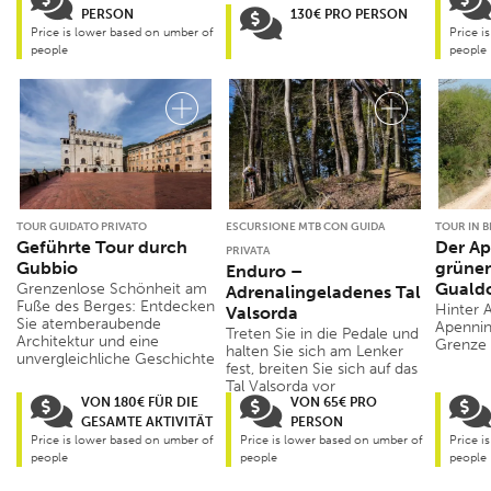
PERSON
130€ PRO PERSON
Price is lower based on umber of
Price i
people
people
TOUR GUIDATO PRIVATO
ESCURSIONE MTB CON GUIDA
TOUR IN B
Geführte Tour durch
Der Ap
PRIVATA
Gubbio
grüne
Enduro –
Guald
Grenzenlose Schönheit am
Adrenalingeladenes Tal
Fuße des Berges: Entdecken
Hinter A
Valsorda
Sie atemberaubende
Apennin,
Treten Sie in die Pedale und
Architektur und eine
Grenze
halten Sie sich am Lenker
unvergleichliche Geschichte
fest, breiten Sie sich auf das
Tal Valsorda vor
VON 180€ FÜR DIE
VON 65€ PRO
GESAMTE AKTIVITÄT
PERSON
Price is lower based on umber of
Price is lower based on umber of
Price i
people
people
people