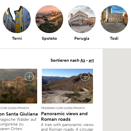
Terni
Spoleto
Perugia
Todi
Sortieren nach
Az
-
art
 CON GUIDA PRIVATA
TREKKING CON GUIDA PRIVATA
Panoramic views and
on Santa Giuliana
Roman roads
agische Wälder auf
ungsreise zu
A trek with panoramic views
aren Orten,
and Roman roads. A circular