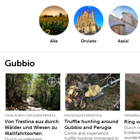
Alle
Orvieto
Assisi
Gubbio
TOUR IN BICI CON GUIDA PRIVATA
PASSEGGIATA DIDATTICA
TREKKING
Von Trestina aus durch
Truffle hunting around
Ring v
Wälder und Wiesen zu
Gubbio and Perugia
Durch m
Entdeck
Wallfahrtsorten
Come and experience
wunderb
truffle hunting immersed in
Durch wunderbare