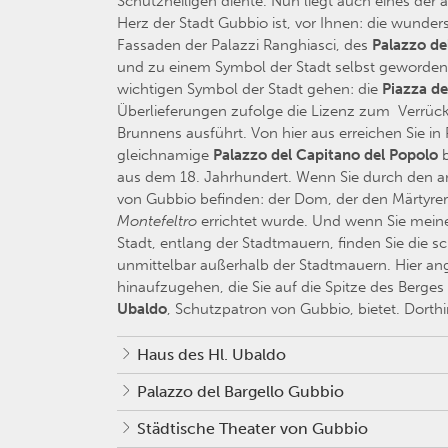
Schutzheiligen diente. Nun liegt auch eines der
Herz der Stadt Gubbio ist, vor Ihnen: die wunde
Fassaden der Palazzi Ranghiasci, des
Palazzo de
und zu einem Symbol der Stadt selbst geworden i
wichtigen Symbol der Stadt gehen: die
Piazza de
Überlieferungen zufolge die Lizenz zum Verrüc
Brunnens ausführt. Von hier aus erreichen Sie i
gleichnamige
Palazzo del Capitano del Popolo
b
aus dem 18. Jahrhundert. Wenn Sie durch den an
von Gubbio befinden: der Dom, der den Märtyre
Montefeltro
errichtet wurde. Und wenn Sie meine
Stadt, entlang der Stadtmauern, finden Sie die s
unmittelbar außerhalb der Stadtmauern. Hier an
hinaufzugehen, die Sie auf die Spitze des Berg
Ubaldo
, Schutzpatron von Gubbio, bietet. Dort
Haus des Hl. Ubaldo
Palazzo del Bargello Gubbio
Städtische Theater von Gubbio