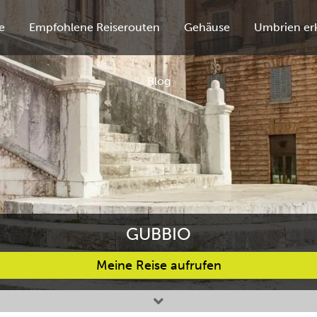
e
Empfohlene Reiserouten
Gehäuse
Umbrien er
Blog
GUBBIO
Meine Reise aufrufen