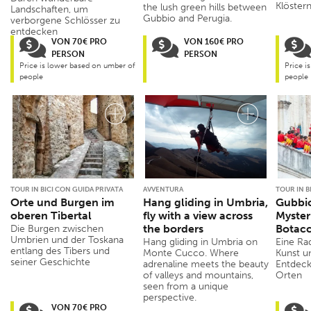
Klöstern
the lush green hills between
Landschaften, um
Gubbio and Perugia.
verborgene Schlösser zu
entdecken
VON 70€ PRO
VON 160€ PRO
PERSON
PERSON
Price is lower based on umber of
Price i
people
people
TOUR IN BICI CON GUIDA PRIVATA
AVVENTURA
TOUR IN B
Orte und Burgen im
Hang gliding in Umbria,
Gubbio
oberen Tibertal
fly with a view across
Myster
the borders
Botac
Die Burgen zwischen
Umbrien und der Toskana
Hang gliding in Umbria on
Eine Ra
entlang des Tibers und
Monte Cucco. Where
Kunst u
seiner Geschichte
adrenaline meets the beauty
Entdeck
of valleys and mountains,
Orten
seen from a unique
perspective.
VON 70€ PRO