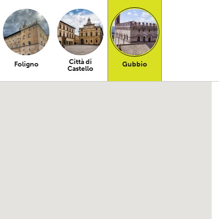
Città di
Foligno
Gubbio
Castello