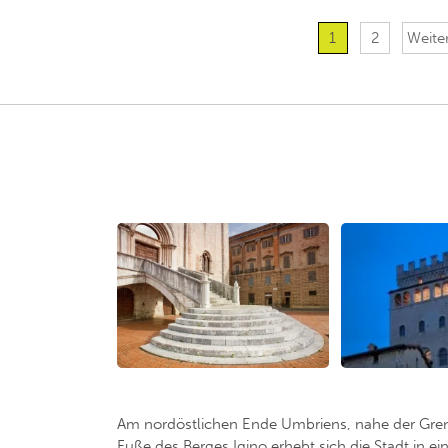
1
2
Weiter
Am nordöstlichen Ende Umbriens, nahe der Gren
Fuße des Berges Igino erhebt sich die Stadt in