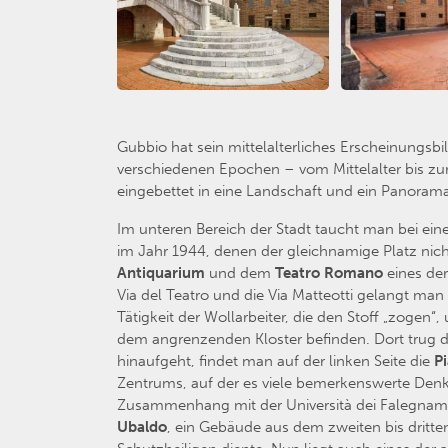
Gubbio hat sein mittelalterliches Erscheinungs
verschiedenen Epochen – vom Mittelalter bis zu
eingebettet in eine Landschaft und ein Panorama
Im unteren Bereich der Stadt taucht man bei ei
im Jahr 1944, denen der gleichnamige Platz nic
Antiquarium
und dem
Teatro Romano
eines der
Via del Teatro und die Via Matteotti gelangt man
Tätigkeit der Wollarbeiter, die den Stoff „zogen
dem angrenzenden Kloster befinden. Dort trug de
hinaufgeht, findet man auf der linken Seite die
Pi
Zentrums, auf der es viele bemerkenswerte Denkm
Zusammenhang mit der Università dei Falegnami un
Ubaldo
, ein Gebäude aus dem zweiten bis dritte