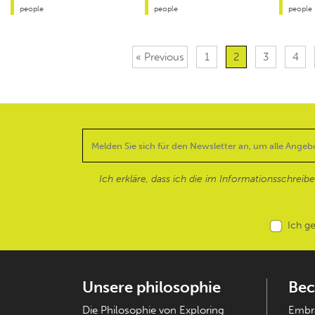
people
people
people
« Previous
1
2
3
4
Ich erkläre, dass ich die im Informationsschreib
Ich g
Unsere philosophie
Bec
Die Philosophie von Exploring
Embra