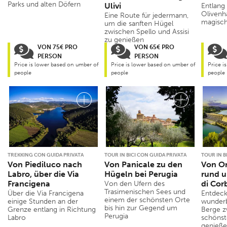
Parks und alten Döfern
Ulivi
Entlang
Olivenh
Eine Route für jedermann,
magisch
um die sanften Hügel
zwischen Spello und Assisi
zu genießen
VON 75€ PRO
VON 65€ PRO
PERSON
PERSON
Price is lower based on umber of
Price is lower based on umber of
Price i
people
people
people
TREKKING CON GUIDA PRIVATA
TOUR IN BICI CON GUIDA PRIVATA
TOUR IN B
Von Piediluco nach
Von Panicale zu den
Von Or
Labro, über die Via
Hügeln bei Perugia
rund 
Francigena
di Cor
Von den Ufern des
Trasimenischen Sees und
Über die Via Francigena
Entdeck
einem der schönsten Orte
einige Stunden an der
wunderb
bis hin zur Gegend um
Grenze entlang in Richtung
Berge z
Perugia
Labro
schönst
genieße