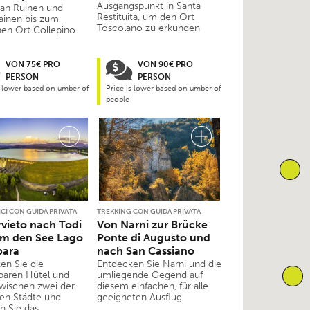
Ausgangspunkt in Santa
 an Ruinen und
Restituita, um den Ort
ainen bis zum
Toscolano zu erkunden
en Ort Collepino
VON 75€ PRO
VON 90€ PRO
PERSON
PERSON
s lower based on umber of
Price is lower based on umber of
people
ICI CON GUIDA PRIVATA
TREKKING CON GUIDA PRIVATA
vieto nach Todi
Von Narni zur Brücke
um den See Lago
Ponte di Augusto und
bara
nach San Cassiano
en Sie die
Entdecken Sie Narni und die
aren Hütel und
umliegende Gegend auf
wischen zwei der
diesem einfachen, für alle
en Städte und
geeigneten Ausflug
n Sie das