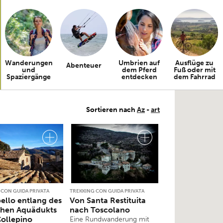
Wanderungen
Umbrien auf
Ausflüge zu
Abenteuer
und
dem Pferd
Fuß oder mit
Spaziergänge
entdecken
dem Fahrrad
Sortieren nach
Az
-
art
 CON GUIDA PRIVATA
TREKKING CON GUIDA PRIVATA
ello entlang des
Von Santa Restituita
chen Aquädukts
nach Toscolano
ollepino
Eine Rundwanderung mit