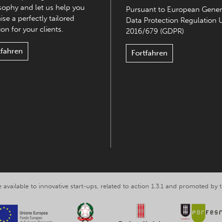
sophy and let us help you
Pursuant to European Gener
ise a perfectly tailored
Data Protection Regulation 
on for your clients.
2016/679 (GDPR)
tfahren
Fortfahren
 available to innovative start-ups, related to action 1.3.1 and promoted b