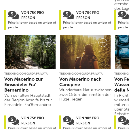
atembe
des Lag
VON 75€ PRO
VON 70€ PRO
PERSON
PERSON
Price is lower based on umber of
Price is lower based on umber of
Price i
people
people
people
TREKKING CON GUIDA PRIVATA
TREKKING CON GUIDA PRIVATA
TREKKING
Von Macerino zur
Von Macerino nach
Von Fe
Einsiedelei Fra’
Canepine
Wasser
Bernardino
delle
Wunderbare Natur zwischen
zwei Orten, die inmitten der
Von der alten Hauptstadt
In Rich
Hügel liegen
der Region Arnolfe bis zur
wunderb
Einsiedelei Fra‘Bernardino
mitten 
über St
Schott
VON 75€ PRO
VON 90€ PRO
PERSON
PERSON
Price is lower based on umber of
Price is lower based on umber of
Price i