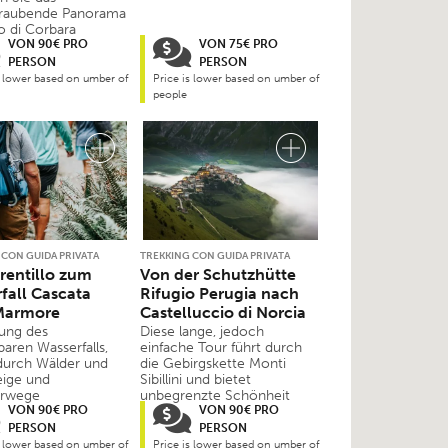
raubende Panorama
o di Corbara
VON 90€ PRO
VON 75€ PRO
PERSON
PERSON
s lower based on umber of
Price is lower based on umber of
people
 CON GUIDA PRIVATA
TREKKING CON GUIDA PRIVATA
rentillo zum
Von der Schutzhütte
fall Cascata
Rifugio Perugia nach
 Marmore
Castelluccio di Norcia
tung des
Diese lange, jedoch
aren Wasserfalls,
einfache Tour führt durch
durch Wälder und
die Gebirgskette Monti
eige und
Sibillini und bietet
erwege
unbegrenzte Schönheit
VON 90€ PRO
VON 90€ PRO
PERSON
PERSON
s lower based on umber of
Price is lower based on umber of