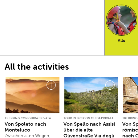
Alle
All the activities
TREKKING CON GUIDA PRIVATA
TOUR IN BICI CON GUIDA PRIVATA
TREKKING
Von Spoleto nach
Von Spello nach Assisi
Von Sp
Monteluco
über die alte
römis
Olivenstraße Via degli
nach C
Zwischen alten Wegen,