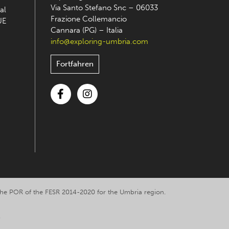
Via Santo Stefano Snc – 06033
al
Frazione Collemancio
UE
Cannara (PG) – Italia
info@exploring-umbria.com
Fortfahren
Facebook
Instagram
y the POR of the FESR 2014-2020 for the Umbria region.